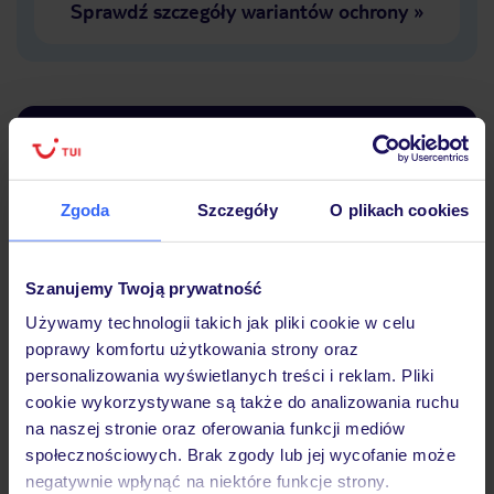
Sprawdź szczegóły wariantów ochrony
»
Dlaczego warto wybrać TUI?
Zgoda
Szczegóły
O plikach cookies
Lider niskich cen
Największe biuro
30 lat w P
podróży w Polsce
Szanujemy Twoją prywatność
Używamy technologii takich jak pliki cookie w celu
poprawy komfortu użytkowania strony oraz
personalizowania wyświetlanych treści i reklam. Pliki
cookie wykorzystywane są także do analizowania ruchu
Hotel
na naszej stronie oraz oferowania funkcji mediów
społecznościowych. Brak zgody lub jej wycofanie może
negatywnie wpłynąć na niektóre funkcje strony.