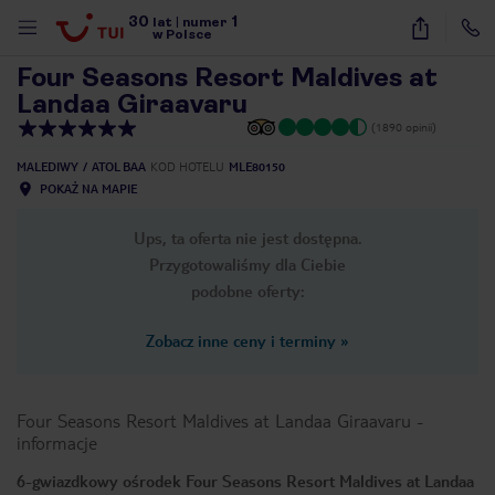
30
1
1
/
43
lat
|
numer
w Polsce
Four Seasons Resort Maldives at
Landaa Giraavaru
(1890 opinii)
MALEDIWY
ATOL BAA
KOD HOTELU
MLE80150
POKAŻ NA MAPIE
Ups, ta oferta nie jest dostępna.
Przygotowaliśmy dla Ciebie
podobne oferty:
Zobacz inne ceny i terminy
»
Four Seasons Resort Maldives at Landaa Giraavaru
-
informacje
nute
6-gwiazdkowy ośrodek Four Seasons Resort Maldives at Landaa