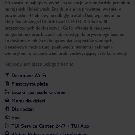
Giraavaru to najlepszy wybór na wakacje w standardzie premium
na rajskich Malediwach. Znajduje się na prywatnej wyspie, o
powierzchni 44 akrów, na odległym atolu Baa, wpisanym na
Listę Światowego Dziedzictwa UNESCO. Każda z willi
przeznaczonych do dyspozycji Gości oferuje luksusowe
udogodnienia oraz bezpośredni dostęp do prywatnego basenu.
To doskonałe miejsce do uprawniania sportów wodnych,
a sezonowo można tutaj popływać z mantami i rekinami
wielorybimi oraz podziwiać uroki zachwycającej rafy koralowej.
Najpopularniejsze udogodnienia:
Darmowe Wi-Fi
Piaszczysta plaża
Leżaki i parasole w cenie
Menu dla dzieci
Dla rodzin
Spa
TUI Service Center 24/7 + TUI App
Wybór Roku w portalu TripAdvisor