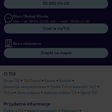
22 255 04 02
Biuro Obsługi Klienta
pon. – pt. 08:00–22:00, sob. – niedz. 09:00–21:00
Czat w myTUI
Biura stacjonarne
Znajdź na mapie
O TUI
Grupa TUI
TUI Poland
Kariera
Kontakt
Gwarancja ubezpieczeniowa
Opieka TUI na wakacjach 24/7
TUI.cz
Dane osobowe
Aplikacja mobilna TUI
Opinie TUI
Przydatne informacje
Podróż z TUI
Wakacje samolotem
Reklamacje