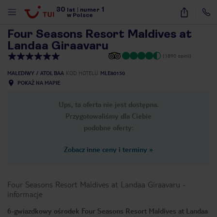
30
1
1
/
43
lat
|
numer
w Polsce
Four Seasons Resort Maldives at
Landaa Giraavaru
(1890 opinii)
MALEDIWY
ATOL BAA
KOD HOTELU
MLE80150
POKAŻ NA MAPIE
Ups, ta oferta nie jest dostępna.
Przygotowaliśmy dla Ciebie
podobne oferty:
Zobacz inne ceny i terminy
»
Four Seasons Resort Maldives at Landaa Giraavaru
-
informacje
nute
6-gwiazdkowy ośrodek Four Seasons Resort Maldives at Landaa