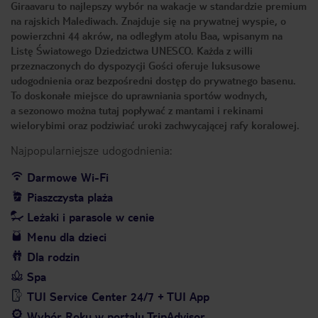
Giraavaru to najlepszy wybór na wakacje w standardzie premium
na rajskich Malediwach. Znajduje się na prywatnej wyspie, o
powierzchni 44 akrów, na odległym atolu Baa, wpisanym na
Listę Światowego Dziedzictwa UNESCO. Każda z willi
przeznaczonych do dyspozycji Gości oferuje luksusowe
udogodnienia oraz bezpośredni dostęp do prywatnego basenu.
To doskonałe miejsce do uprawniania sportów wodnych,
a sezonowo można tutaj popływać z mantami i rekinami
wielorybimi oraz podziwiać uroki zachwycającej rafy koralowej.
Najpopularniejsze udogodnienia:
Darmowe Wi-Fi
Piaszczysta plaża
Leżaki i parasole w cenie
Menu dla dzieci
Dla rodzin
Spa
TUI Service Center 24/7 + TUI App
Wybór Roku w portalu TripAdvisor