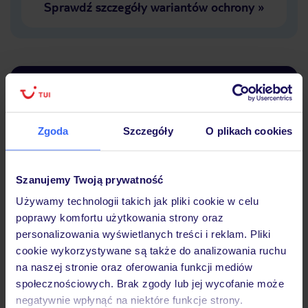
Sprawdź szczegóły wariantów ochrony
»
Dlaczego warto wybrać TUI?
Zgoda
Szczegóły
O plikach cookies
Lider niskich cen
Największe biuro
30 lat w P
podróży w Polsce
Szanujemy Twoją prywatność
Używamy technologii takich jak pliki cookie w celu
poprawy komfortu użytkowania strony oraz
personalizowania wyświetlanych treści i reklam. Pliki
cookie wykorzystywane są także do analizowania ruchu
Hotel
na naszej stronie oraz oferowania funkcji mediów
społecznościowych. Brak zgody lub jej wycofanie może
negatywnie wpłynąć na niektóre funkcje strony.