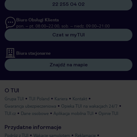
22 255 04 02
Biuro Obsługi Klienta
pon. – pt. 08:00–22:00, sob. – niedz. 09:00–21:00
Czat w myTUI
Biura stacjonarne
Znajdź na mapie
O TUI
Grupa TUI
TUI Poland
Kariera
Kontakt
Gwarancja ubezpieczeniowa
Opieka TUI na wakacjach 24/7
TUI.cz
Dane osobowe
Aplikacja mobilna TUI
Opinie TUI
Przydatne informacje
Podróż z TUI
Wakacje samolotem
Reklamacje