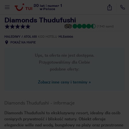
30
1
1
/
47
lat
|
numer
w Polsce
Diamonds Thudufushi
(1345 opinii)
MALEDIWY
ATOL ARI
KOD HOTELU
MLE60006
POKAŻ NA MAPIE
Ups, ta oferta nie jest dostępna.
Przygotowaliśmy dla Ciebie
podobne oferty:
Zobacz inne ceny i terminy
»
Diamonds Thudufushi
-
informacje
Diamonds Thudufushi to ekskluzywny resort, idealny dla osób
ceniących prywatność i bliskość natury. Obiekt oferuje
nute
eleganckie wille nad wodą, bungalowy na plaży oraz przestronne