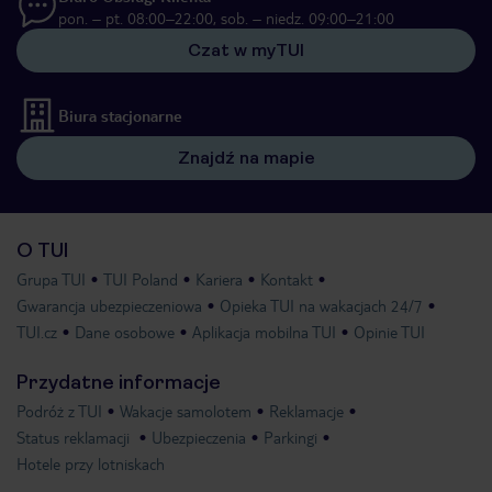
pon. – pt. 08:00–22:00, sob. – niedz. 09:00–21:00
Czat w myTUI
Biura stacjonarne
Znajdź na mapie
O TUI
Grupa TUI
TUI Poland
Kariera
Kontakt
Gwarancja ubezpieczeniowa
Opieka TUI na wakacjach 24/7
TUI.cz
Dane osobowe
Aplikacja mobilna TUI
Opinie TUI
Przydatne informacje
Podróż z TUI
Wakacje samolotem
Reklamacje
Status reklamacji
Ubezpieczenia
Parkingi
Hotele przy lotniskach