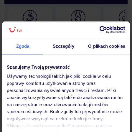
Lider niskich cen
Największe biuro
30 lat w P
podróży w Polsce
Zgoda
Szczegóły
O plikach cookies
Szanujemy Twoją prywatność
Hotel
Używamy technologii takich jak pliki cookie w celu
poprawy komfortu użytkowania strony oraz
personalizowania wyświetlanych treści i reklam. Pliki
Opinie
cookie wykorzystywane są także do analizowania ruchu
na naszej stronie oraz oferowania funkcji mediów
społecznościowych. Brak zgody lub jej wycofanie może
Pokoje
negatywnie wpłynąć na niektóre funkcje strony.
Klikając „Zezwól na wszystkie” wyrażasz zgodę na