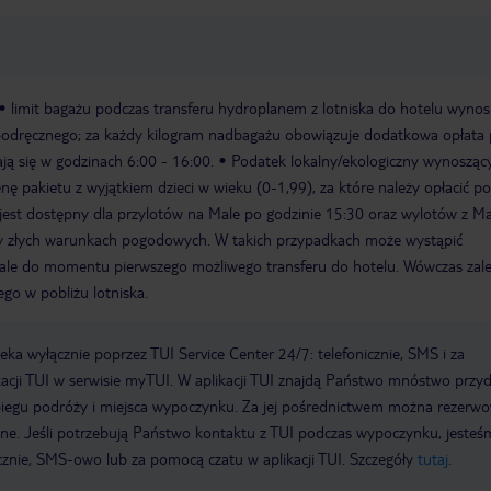
limit bagażu podczas transferu hydroplanem z lotniska do hotelu wynos
 podręcznego; za każdy kilogram nadbagażu obowiązuje dodatkowa opłata 
ją się w godzinach 6:00 - 16:00.
Podatek lokalny/ekologiczny wynosząc
nę pakietu z wyjątkiem dzieci w wieku (0-1,99), za które należy opłacić p
jest dostępny dla przylotów na Male po godzinie 15:30 oraz wylotów z Ma
zy złych warunkach pogodowych. W takich przypadkach może wystąpić
ale do momentu pierwszego możliwego transferu do hotelu. Wówczas zal
go w pobliżu lotniska.
a wyłącznie poprzez TUI Service Center 24/7: telefonicznie, SMS i za
acji TUI w serwisie myTUI. W aplikacji TUI znajdą Państwo mnóstwo przy
biegu podróży i miejsca wypoczynku. Za jej pośrednictwem można rezerw
wne. Jeśli potrzebują Państwo kontaktu z TUI podczas wypoczynku, jeste
icznie, SMS-owo lub za pomocą czatu w aplikacji TUI. Szczegóły
tutaj
.