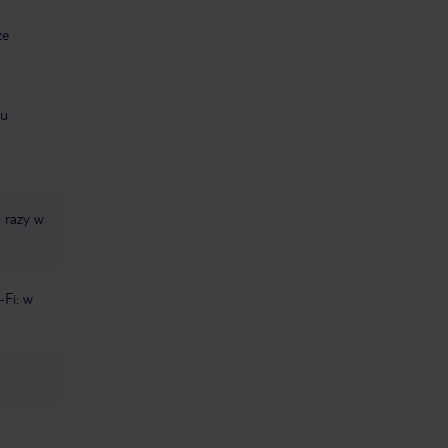
ze
pu
 razy w
-Fi: w