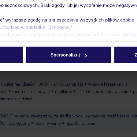
połecznościowych. Brak zgody lub jej wycofanie może negatywni
ie” wyrażasz zgodę na umieszczenie wszystkich plików cookie
Ważn
wchodząc w zakładkę „Szczegóły”
Pokoje
Wyżywienie
Atrakcje
infor
ikach cookie znajdziesz w
polityce plików cookies
oraz
polity
Spersonalizuj
Z
rywatna
piaszczysta
łagodnie opadająca
leżaki w cenie
ręczniki w c
opieka nad dziećmi: 09:00 - 21:00, za opłatą
wysokie krzesełka dla
cenie
menu dla niemowląt
miniklub: 4 - 12 lat, codziennie, w cenie
po
nimacje dla dzieci
OOL": w cenie, zewnętrzny, ze słodką wodą, wydzielona część basenu dl
L": zewnętrzny
leżaki: w cenie
ręczniki: w cenie