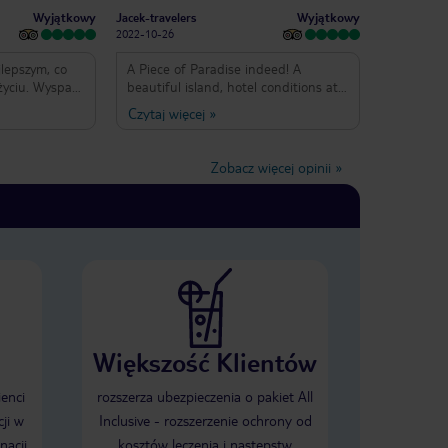
Wyjątkowy
Wyjątkowy
Jacek-travelers
2022-10-26
jlepszym, co
A Piece of Paradise indeed! A
życiu. Wyspa
beautiful island, hotel conditions at
 choć był
the highest level. The hotel staff
Czytaj więcej
»
an z Sunsetu.
tries to fulfill all your wishes. Special
acjach czułem
thanks to Sandy! Rzeczywiście
relaksowany.
Kawałek Raju ! Wyspa przepiękna,
Zobacz więcej opinii
»
wojej ceny.
warunki hotelowe na najwyższym
e możemy
poziomie. Obsługa hotelowa stara się
 o hotelu,
spełnić wasze wszystkie życzenia.
cjach.
Specjalne podziękowania dla Sandy!
obsługi wyspy
opiekunki
Większość Klientów
ienci
rozszerza ubezpieczenia o pakiet All
ji w
Inclusive - rozszerzenie ochrony od
nacji
kosztów leczenia i następstw