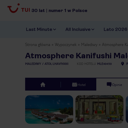
30
lat
|
numer
1
w Polsce
Last Minute
All Inclusive
Lato 2026
Strona główna
Wypoczynek
Malediwy
Atmosphere Ka
Atmosphere Kanifushi Mal
MALEDIWY
ATOL LHAVIYANI
KOD HOTELU
MLE40450
Hotel
Opinie
top
Previous slide