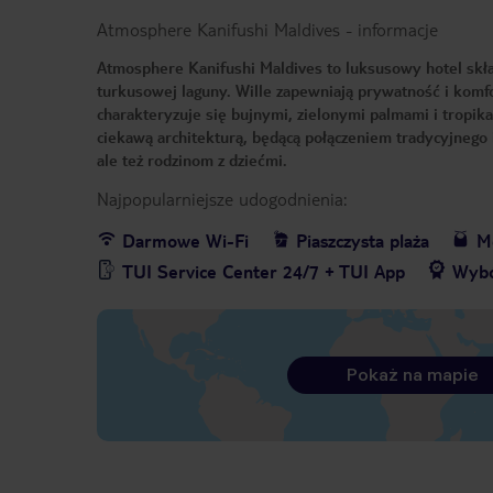
Atmosphere Kanifushi Maldives
-
informacje
Atmosphere Kanifushi Maldives to luksusowy hotel skła
turkusowej laguny. Wille zapewniają prywatność i komfo
charakteryzuje się bujnymi, zielonymi palmami i tropikal
ciekawą architekturą, będącą połączeniem tradycyjneg
ale też rodzinom z dziećmi.
Najpopularniejsze udogodnienia:
Darmowe Wi-Fi
Piaszczysta plaża
Me
TUI Service Center 24/7 + TUI App
Wybó
Pokaż na mapie