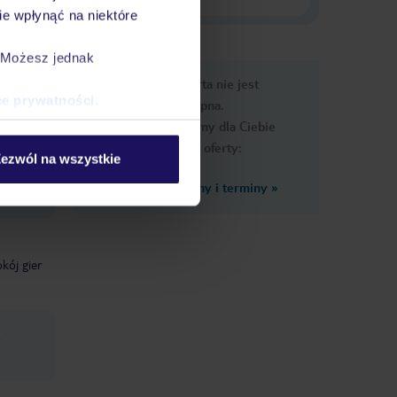
e wpłynąć na niektóre
. Możesz jednak
e
Ups, ta oferta nie jest
macje
ce prywatności
.
dostępna.
Przygotowaliśmy dla Ciebie
podobne oferty:
ezwól na wszystkie
Zobacz inne ceny i terminy
»
enie
kój gier
a