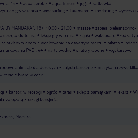
ownia: 16+
aqua aerobik
aqua fitness
joga
siatkówka
zętu do gry w tenisa
windsurfing
katamaran
snorkeling
wycieczki 
SPA BY MANDARA": 18+, 10:00 - 21:00
masaże
zabiegi pielęgnacyjno-
a sprzętu do tenisa
lekcje gry w tenisa
kajaki
wakeboard
łódka ty
ź ze szklanym dnem
wędkowanie na otwartym morzu
pilates
indoor
ła nurkowania PADI: 6+
narty wodne
skutery wodne
wędkarstwo
rodowe animacje dla dorosłych
zajęcia taneczne
muzyka na żywo kilka
 w cenie
bilard w cenie
cji
kantor: w recepcji
ogród
taras
sklep z pamiątkami
lekarz
Wi
nia: za opłatą
usługi konsjerża
Express, Maestro