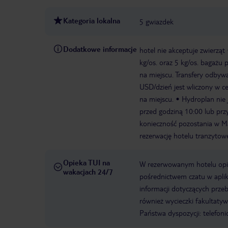
Kategoria lokalna
5 gwiazdek
Dodatkowe informacje
hotel nie akceptuje zwierząt
kg/os. oraz 5 kg/os. bagażu
na miejscu. Transfery odbywa
USD/dzień jest wliczony w ce
na miejscu.
Hydroplan nie 
przed godziną 10:00 lub pr
konieczność pozostania w M
rezerwację hotelu tranzytowe
Opieka TUI na
W rezerwowanym hotelu opiek
wakacjach 24/7
pośrednictwem czatu w aplik
informacji dotyczących prze
również wycieczki fakultaty
Państwa dyspozycji: telefon