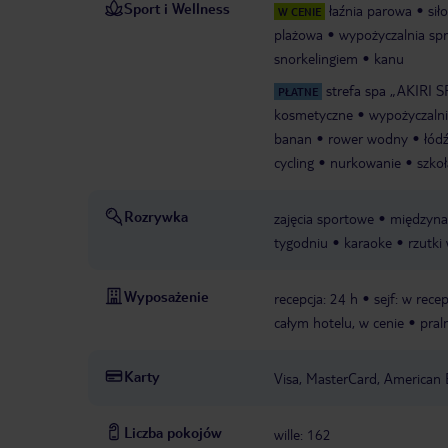
Sport i Wellness
łaźnia parowa
sił
W CENIE
plażowa
wypożyczalnia spr
snorkelingiem
kanu
strefa spa „AKIRI 
PŁATNE
kosmetyczne
wypożyczalni
banan
rower wodny
łód
cycling
nurkowanie
szko
Rozrywka
zajęcia sportowe
międzyna
tygodniu
karaoke
rzutki
Wyposażenie
recepcja: 24 h
sejf: w recep
całym hotelu, w cenie
pral
Karty
Visa, MasterCard, American 
Liczba pokojów
wille: 162