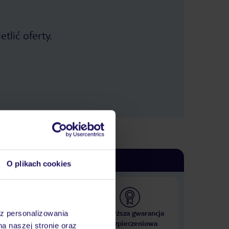
tlić oferty.
O plikach cookies
 000 hoteli w ponad 50
Najwyższa gwarancja
az personalizowania
krajach
ubezpieczeniowa
na naszej stronie oraz