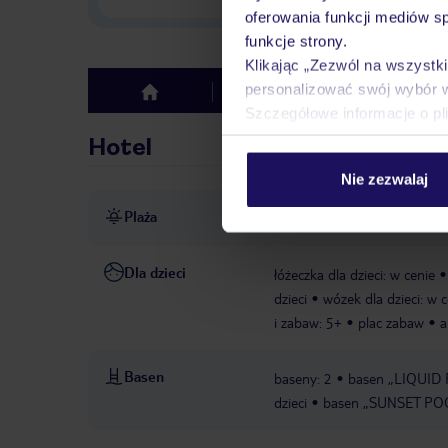
oferowania funkcji mediów s
funkcje strony.
Klikając „Zezwól na wszystk
personalizować swój wybór 
Hotel
Opinie
top
Szczegółowe informacje o pl
Hotel
Nie zezwalaj
Plaża
bezpośrednio przy plaży
p
Dla dzieci
łóżeczka dla dzieci: w cenie
dzieci
wózek dla dzieci: w 
i zabaw: 5+
plac zabaw
a
Basen
baseny: 2
basen „LIQUID P
dzieci
basen „SUNSET POO