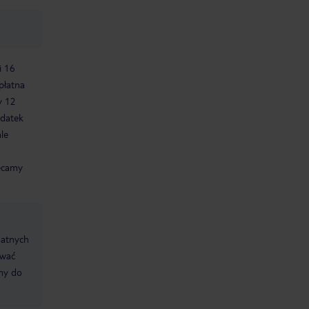
i 16
płatna
y 12
odatek
le
ecamy
datnych
ować
śmy do