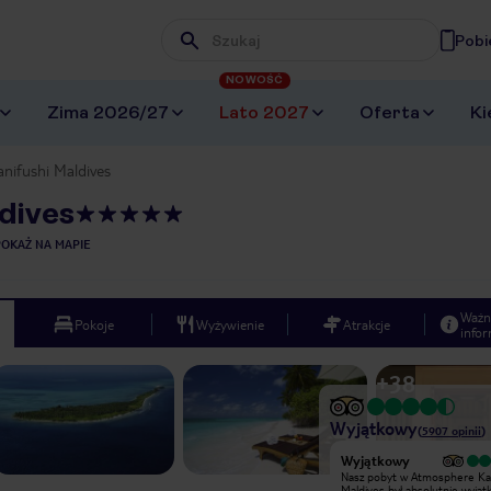
Pobi
Wpisz frazę, której szukasz
NOWOŚĆ
Zima 2026/27
Lato 2027
Oferta
Ki
nifushi Maldives
dives
POKAŻ NA MAPIE
Ważn
Pokoje
Wyżywienie
Atrakcje
infor
+
38
Wyjątkowy
(
5907
opinii
)
Wyjątkowy
Wyjątkowy
W hotelu Kanifushi Atmosphere
Nasz pobyt w Atmosphere Ka
spędziliśmy 11 wspaniałych dni . Po
Maldives był absolutnie wyją