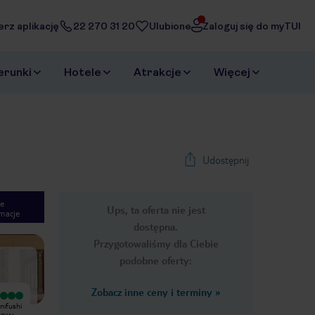
erz aplikację
22 270 31 20
Ulubione
Zaloguj się do myTUI
erunki
Hotele
Atrakcje
Więcej
Udostępnij
e
Ups, ta oferta nie jest
macje
1
/
44
dostępna.
Next slide
Przygotowaliśmy dla Ciebie
podobne oferty:
Zobacz inne ceny i terminy
»
Wyjątkowy
Wyjątkowy
nifushi
Pobyt na wyspie był najlepszym, co
A Piece of Paradise indeed! A
tkowy
mogło spotkać mnie w życiu. Wyspa
beautiful island, hotel conditions at