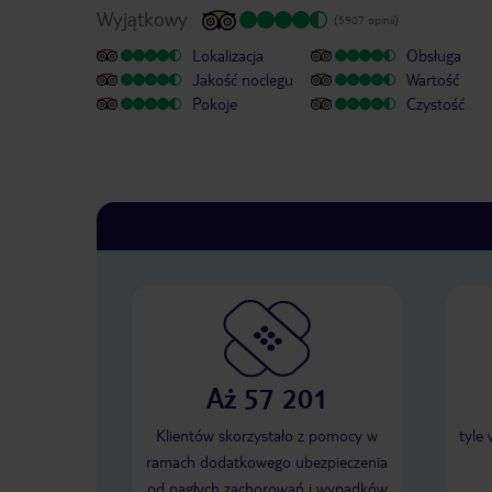
Wyjątkowy
(5907 opinii)
Lokalizacja
Obsługa
Jakość noclegu
Wartość
Pokoje
Czystość
Aż 57 201
Klientów skorzystało z pomocy w
tyle
ramach dodatkowego ubezpieczenia
od nagłych zachorowań i wypadków