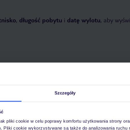
tnisko
,
długość pobytu
i
datę wylotu
, aby wyświe
 2026
do
31 października 2026
Dlaczego warto wybrać TUI?
Szczegóły
ść
óży
Tylko u nas opieka na
10
jak pliki cookie w celu poprawy komfortu użytkowania strony or
30 lat w Polsce
wakacjach 24/7
m. Pliki cookie wykorzystywane są także do analizowania ruchu 