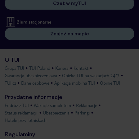
Czat w myTUI
Biura stacjonarne
Znajdź na mapie
O TUI
Grupa TUI
TUI Poland
Kariera
Kontakt
Gwarancja ubezpieczeniowa
Opieka TUI na wakacjach 24/7
TUI.cz
Dane osobowe
Aplikacja mobilna TUI
Opinie TUI
Przydatne informacje
Podróż z TUI
Wakacje samolotem
Reklamacje
Status reklamacji
Ubezpieczenia
Parkingi
Hotele przy lotniskach
Regulaminy