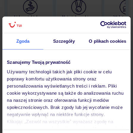
Lider niskich cen
Największe biuro
30 lat w P
podróży w Polsce
Zgoda
Szczegóły
O plikach cookies
Hotel
Szanujemy Twoją prywatność
Używamy technologii takich jak pliki cookie w celu
poprawy komfortu użytkowania strony oraz
Opinie
personalizowania wyświetlanych treści i reklam. Pliki
cookie wykorzystywane są także do analizowania ruchu
na naszej stronie oraz oferowania funkcji mediów
Pokoje
społecznościowych. Brak zgody lub jej wycofanie może
negatywnie wpłynąć na niektóre funkcje strony.
Klikając „Zezwól na wszystkie” wyrażasz zgodę na
Wyżywienie
umieszczenie wszystkich plików cookie. Możesz jednak