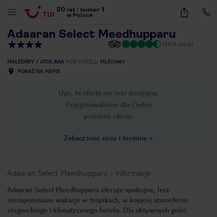
30
1
1
/
28
lat
|
numer
w Polsce
Adaaran Select Meedhupparu
(5923 opinie)
MALEDIWY
ATOL RAA
KOD HOTELU
MLE15001
POKAŻ NA MAPIE
Ups, ta oferta nie jest dostępna.
Przygotowaliśmy dla Ciebie
podobne oferty:
Zobacz inne ceny i terminy
»
Adaaran Select Meedhupparu
-
informacje
Adaaran Select Meedhupparu oferuje spokojne, lecz
niezapomniane wakacje w tropikach, w kojącej atmosferze
nute
eleganckiego i klimatycznego hotelu. Dla aktywnych gości