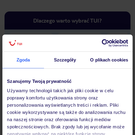
Dlaczego warto wybrać TUI?
Lider niskich cen
Największe biuro
30 lat w P
podróży w Polsce
Zgoda
Szczegóły
O plikach cookies
Szanujemy Twoją prywatność
Używamy technologii takich jak pliki cookie w celu
Hotel
poprawy komfortu użytkowania strony oraz
personalizowania wyświetlanych treści i reklam. Pliki
cookie wykorzystywane są także do analizowania ruchu
Opinie
na naszej stronie oraz oferowania funkcji mediów
społecznościowych. Brak zgody lub jej wycofanie może
negatywnie wpłynąć na niektóre funkcje strony.