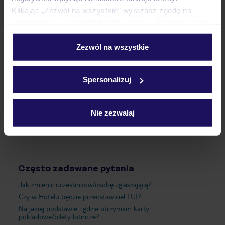
Klikając „Zezwól na wszystkie” wyrażasz zgodę na
Pokoje
umieszczenie wszystkich plików cookie. Możesz jednak
personalizować swój wybór wchodząc w zakładkę
„Szczegóły”
Zezwól na wszystkie
Wyżywienie
Szczegółowe informacje o plikach cookie znajdziesz
w
polityce plików cookies
oraz
polityce prywatności
.
Spersonalizuj
Atrakcje
Nie zezwalaj
Ważne informacje
Często zadawane pytania
Jak zmienić uczestników/osobę zgłaszającą?
Czy w Hotelu będzie przedstawiciel TUI?
Na jakiej podstawie i gdzie otrzymam karty
pokładowe/bilety lotnicze?