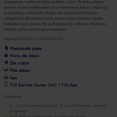
tematyczne i safari to tylko niektóre z nich. Po dniu pełnym
wrażeń można zrelaksować się w hotelowym barze i odpocząć
przy jednym z basenów. Dzięki szerokiemu wachlarzowi
udogodnień dla najmłodszych, pobyt w tym obiekcie będzie
fantastycznym czasem dla podróżujących z dziećmi. Rodzinne
wakacje pełne wrażeń gwarantowane.
Najpopularniejsze udogodnienia:
Piaszczysta plaża
Menu dla dzieci
Dla rodzin
Plac zabaw
Spa
TUI Service Center 24/7 + TUI App
Położenie:
ok. 3 km od centrum Nyali, ok. 10 km od Mombasy i dworca
kolejowego
poza centrum miejscowości, w spokojnej okolicy