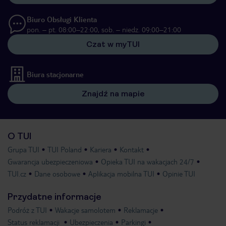
Biuro Obsługi Klienta
pon. – pt. 08:00–22:00, sob. – niedz. 09:00–21:00
Czat w myTUI
Biura stacjonarne
Znajdź na mapie
O TUI
Grupa TUI
TUI Poland
Kariera
Kontakt
Gwarancja ubezpieczeniowa
Opieka TUI na wakacjach 24/7
TUI.cz
Dane osobowe
Aplikacja mobilna TUI
Opinie TUI
Przydatne informacje
Podróż z TUI
Wakacje samolotem
Reklamacje
Status reklamacji
Ubezpieczenia
Parkingi