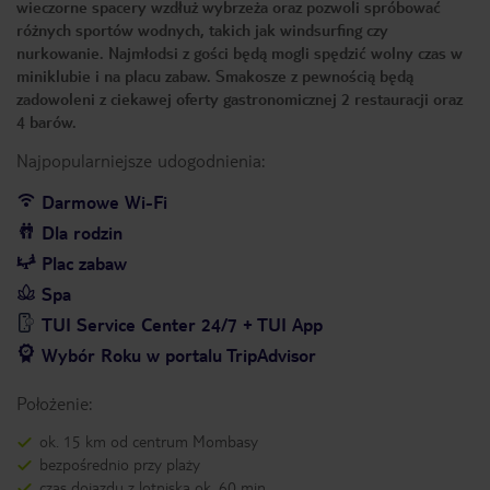
wieczorne spacery wzdłuż wybrzeża oraz pozwoli spróbować
różnych sportów wodnych, takich jak windsurfing czy
nurkowanie. Najmłodsi z gości będą mogli spędzić wolny czas w
miniklubie i na placu zabaw. Smakosze z pewnością będą
zadowoleni z ciekawej oferty gastronomicznej 2 restauracji oraz
4 barów.
Najpopularniejsze udogodnienia:
Darmowe Wi-Fi
Dla rodzin
Plac zabaw
Spa
TUI Service Center 24/7 + TUI App
Wybór Roku w portalu TripAdvisor
Położenie:
ok. 15 km od centrum Mombasy
bezpośrednio przy plaży
czas dojazdu z lotniska ok. 60 min