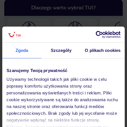
Dlaczego warto wybrać TUI?
Lider niskich cen
Największe biuro
30 lat w P
podróży w Polsce
Zgoda
Szczegóły
O plikach cookies
Szanujemy Twoją prywatność
Hotel
Używamy technologii takich jak pliki cookie w celu
poprawy komfortu użytkowania strony oraz
personalizowania wyświetlanych treści i reklam. Pliki
cookie wykorzystywane są także do analizowania ruchu
Opinie
na naszej stronie oraz oferowania funkcji mediów
społecznościowych. Brak zgody lub jej wycofanie może
negatywnie wpłynąć na niektóre funkcje strony.
Pokoje
Klikając „Zezwól na wszystkie” wyrażasz zgodę na