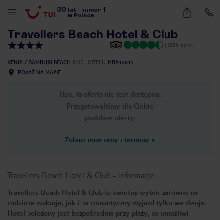
30
1
1
/
15
lat
|
numer
w Polsce
Travellers Beach Hotel & Club
(1886 opinii)
KENIA
BAMBURI BEACH
KOD HOTELU
MBA12015
POKAŻ NA MAPIE
Ups, ta oferta nie jest dostępna.
Przygotowaliśmy dla Ciebie
podobne oferty:
Zobacz inne ceny i terminy
»
Travellers Beach Hotel & Club
-
informacje
Travellers Beach Hotel & Club to świetny wybór zarówno na
rodzinne wakacje, jak i na romantyczny wyjazd tylko we dwoje.
nute
Hotel położony jest bezpośrednio przy plaży, co umożliwi