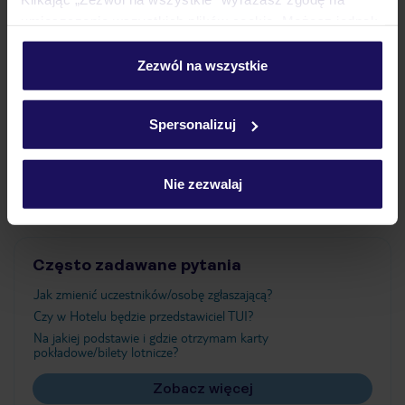
umieszczenie wszystkich plików cookie. Możesz jednak
personalizować swój wybór wchodząc w zakładkę
Wyżywienie
„Szczegóły”
Zezwól na wszystkie
Szczegółowe informacje o plikach cookie znajdziesz
w
polityce plików cookies
oraz
polityce prywatności
.
Atrakcje
Spersonalizuj
Ważne informacje
Nie zezwalaj
Często zadawane pytania
Jak zmienić uczestników/osobę zgłaszającą?
Czy w Hotelu będzie przedstawiciel TUI?
Na jakiej podstawie i gdzie otrzymam karty
pokładowe/bilety lotnicze?
Zobacz więcej