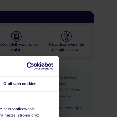
 000 hoteli w ponad 50
Najwyższa gwarancja
krajach
ubezpieczeniowa
nformacje
Ups, ta oferta nie jest
dostępna.
O plikach cookies
Przygotowaliśmy dla Ciebie
podobne oferty:
Zobacz inne ceny i terminy
»
az personalizowania
na naszej stronie oraz