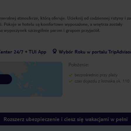
eralnej atmosferze, którą oferuje. Ucieknij od codziennej rutyny i za
ści. Pokoje w hotelu są komfortowe wyposażone, a wnętrza zostały
a wypoczynek szczególnie parom i grupom przyjaciół.
Center 24/7 + TUI App
Wybór Roku w portalu TripAdviso
Położenie:
bezpośrednio przy plaży
czas dojazdu z lotniska ok. 110
Rozszerz ubezpieczenie i ciesz się wakacjami w pełni