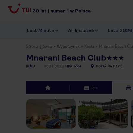
30
lat
|
numer
1
w Polsce
Last Minute
All Inclusive
Lato 2026
Strona główna
Wypoczynek
Kenia
Mnarani Beach Cl
Mnarani Beach Club
KENIA
KOD HOTELU
MBA16004
POKAŻ NA MAPIE
Hotel
top
Previous slide