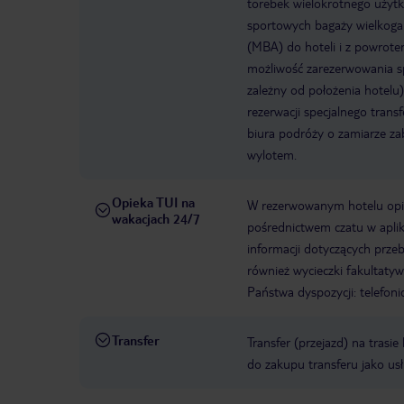
torebek wielokrotnego użyt
sportowych bagaży wielkogaba
(MBA) do hoteli i z powrotem
możliwość zarezerwowania spe
zależny od położenia hotelu
rezerwacji specjalnego tran
biura podróży o zamiarze zab
wylotem.
Opieka TUI na
W rezerwowanym hotelu opiek
wakacjach 24/7
pośrednictwem czatu w aplik
informacji dotyczących prze
również wycieczki fakultaty
Państwa dyspozycji: telefon
Transfer
Transfer (przejazd) na trasi
do zakupu transferu jako us