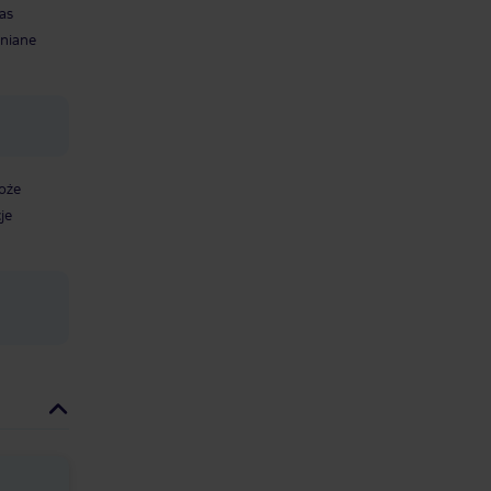
as
mniane
oże
je