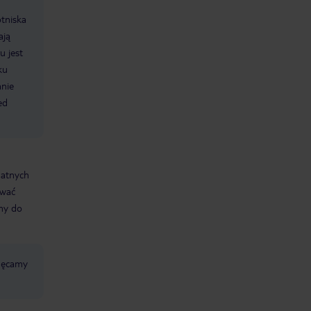
otniska
ają
u jest
ku
anie
ed
datnych
ować
śmy do
chęcamy