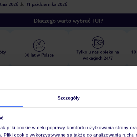
tnia 2026
do
31 października 2026
Dlaczego warto wybrać TUI?
óży
Tylko u nas opieka na
10
30 lat w Polsce
wakacjach 24/7
Pokoje
Wyżywienie
Atrakcje
Ważne i
Szczegóły
ść
jak pliki cookie w celu poprawy komfortu użytkowania strony or
m. Pliki cookie wykorzystywane są także do analizowania ruchu 