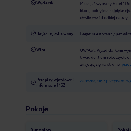
Wycieczki
Masz już wybrany hotel? Do
której odkryjesz najpiękniej
chwile wśród dzikiej natury.
Bagaż rejestrowany
Bagaż rejestrowany jest wli
Wiza
UWAGA: Wjazd do Kenii wyma
trwać do 3 dni roboczych, d
znajdują się na stronie:
prze
Przepisy wjazdowe i
Zapoznaj się z przepisami w
informacje MSZ
Pokoje
Bungalow
Pokój