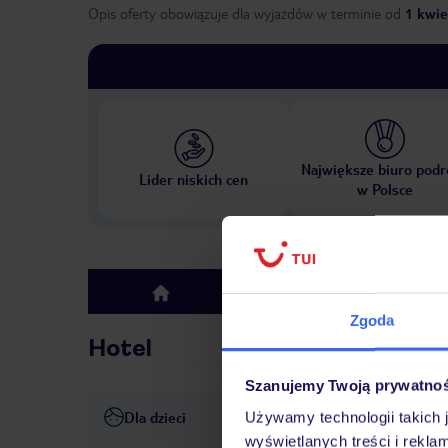
Opis oferty obowiązuje dla wyjazdów w terminie
od
1 kwie
Największe biuro podr
Lider niskich cen
w Polsce
Hotel
top
Zgoda
Hotel
Szanujemy Twoją prywatno
Dla dzieci
Używamy technologii takich 
plac zabaw
wyświetlanych treści i rekla