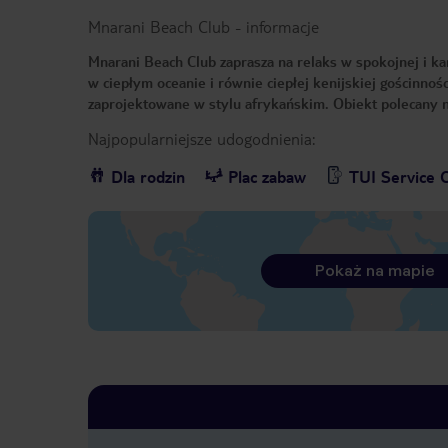
Mnarani Beach Club
-
informacje
Mnarani Beach Club zaprasza na relaks w spokojnej i kam
w ciepłym oceanie i równie ciepłej kenijskiej gościnno
zaprojektowane w stylu afrykańskim. Obiekt polecany n
Najpopularniejsze udogodnienia:
Dla rodzin
Plac zabaw
TUI Service 
Pokaż na mapie