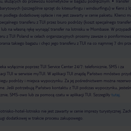
ku, służących do przewozu kosmetyków w bagażu podręcznym.
Transfer
rytowych (szczególnie sprzęt do kitesurfingu i windsurfingu) w Kenii z l
 podlega dodatkowej opłacie i nie jest zawarty w cenie pakietu. Klienci m
cjalnego transferu z TUI przez biuro podróży (koszt specjalnego transfer
) lub na własną rękę wynająć transfer na lotnisku w Mombasie. W przypad
sferu z TUI Poland w celach organizacyjnych prosimy zawsze o poinformow
rania takiego bagażu i chęci jego transferu z TUI na co najmniej 7 dni prz
a wyłącznie poprzez TUI Service Center 24/7: telefonicznie, SMS i za
acji TUI w serwisie myTUI. W aplikacji TUI znajdą Państwo mnóstwo przy
biegu podróży i miejsca wypoczynku. Za jej pośrednictwem można rezerw
wne. Jeśli potrzebują Państwo kontaktu z TUI podczas wypoczynku, jeste
icznie, SMS-owo lub za pomocą czatu w aplikacji TUI. Szczegóły
tutaj
.
e lotnisko-hotel-lotnisko nie jest zawarty w cenie imprezy turystycznej. Za
ługi dodatkowej w trakcie procesu zakupowego.