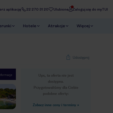
erz aplikację
22 270 31 20
Ulubione
Zaloguj się do myTUI
erunki
Hotele
Atrakcje
Więcej
Udostępnij
nformacje
Ups, ta oferta nie jest
1
/
40
dostępna.
Next slide
Przygotowaliśmy dla Ciebie
podobne oferty:
Zobacz inne ceny i terminy
»