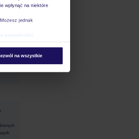
e wpłynąć na niektóre
sole: w
. Możesz jednak
yjne:
ce prywatności
.
ezwól na wszystkie
k
,
obionych
owych