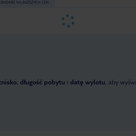
LENDARZ NAJNIŻSZYCH CEN
tnisko
,
długość pobytu
i
datę wylotu
, aby wyświe