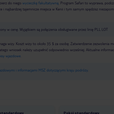
bierz do niego
wycieczkę fakultatywną
. Program Safari to wyprawa, podcz
sze i najbardziej tajemnicze miejsca w Kenii i tym samym spędzisz niezapo
czony w cenę. Wyjątkiem są połączenia obsługiwane przez linię PLL LOT
ga wizy. Koszt wizy to około 35 $ za osobę. Zatwierdzenie zezwolenia m
latego wniosek należy uzupełnić odpowiednio wcześniej. Aktualne informac
pisy wjazdowe
.
jazdowymi i informacjami MSZ dotyczącymi kraju podróży
.
 standardowy
Pokój standardowy