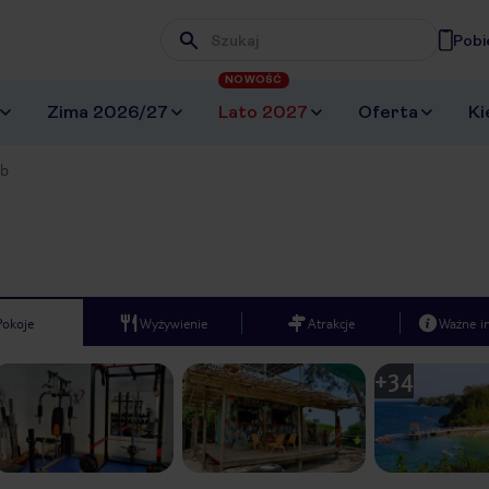
Pobi
Wpisz frazę, której szukasz
NOWOŚĆ
Zima 2026/27
Lato 2027
Oferta
Ki
ub
Pokoje
Wyżywienie
Atrakcje
Ważne i
+
34