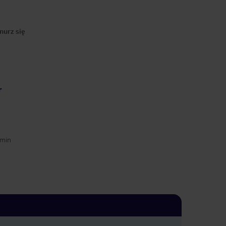
nurz się
r
 min