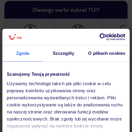
Dlaczego warto wybrać TUI?
Lider niskich cen
Największe biuro
30 lat w P
podróży w Polsce
Zgoda
Szczegóły
O plikach cookies
Szanujemy Twoją prywatność
Używamy technologii takich jak pliki cookie w celu
Hotel
poprawy komfortu użytkowania strony oraz
personalizowania wyświetlanych treści i reklam. Pliki
cookie wykorzystywane są także do analizowania ruchu
Opinie
na naszej stronie oraz oferowania funkcji mediów
społecznościowych. Brak zgody lub jej wycofanie może
negatywnie wpłynąć na niektóre funkcje strony.
Pokoje