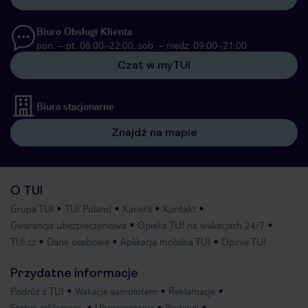
Biuro Obsługi Klienta
pon. – pt. 08:00–22:00, sob. – niedz. 09:00–21:00
Czat w myTUI
Biura stacjonarne
Znajdź na mapie
O TUI
Grupa TUI
TUI Poland
Kariera
Kontakt
Gwarancja ubezpieczeniowa
Opieka TUI na wakacjach 24/7
TUI.cz
Dane osobowe
Aplikacja mobilna TUI
Opinie TUI
Przydatne informacje
Podróż z TUI
Wakacje samolotem
Reklamacje
Status reklamacji
Ubezpieczenia
Parkingi