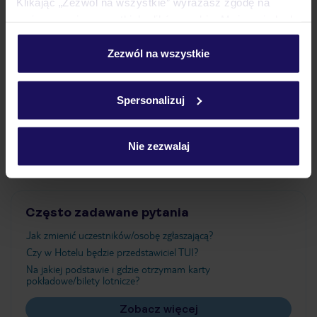
Klikając „Zezwól na wszystkie” wyrażasz zgodę na
umieszczenie wszystkich plików cookie. Możesz jednak
personalizować swój wybór wchodząc w zakładkę
Wyżywienie
„Szczegóły”
Zezwól na wszystkie
Szczegółowe informacje o plikach cookie znajdziesz
w
polityce plików cookies
oraz
polityce prywatności
.
Atrakcje
Spersonalizuj
Nie zezwalaj
Ważne informacje
Często zadawane pytania
Jak zmienić uczestników/osobę zgłaszającą?
Czy w Hotelu będzie przedstawiciel TUI?
Na jakiej podstawie i gdzie otrzymam karty
pokładowe/bilety lotnicze?
Zobacz więcej