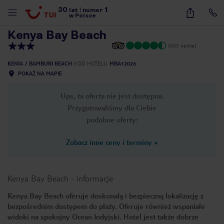
30
1
1
/
14
lat
|
numer
w Polsce
Kenya Bay Beach
(603 opinie)
KENIA
BAMBURI BEACH
KOD HOTELU
MBA12026
POKAŻ NA MAPIE
Ups, ta oferta nie jest dostępna.
Przygotowaliśmy dla Ciebie
podobne oferty:
Zobacz inne ceny i terminy
»
Kenya Bay Beach
-
informacje
Kenya Bay Beach oferuje doskonałą i bezpieczną lokalizację z
bezpośrednim dostępem do plaży. Oferuje również wspaniałe
nute
widoki na spokojny Ocean Indyjski. Hotel jest także dobrze