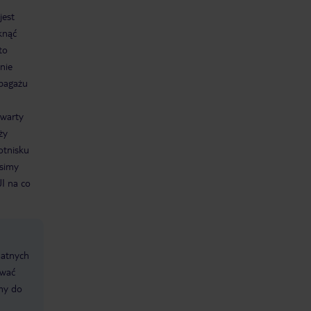
jest
knąć
to
nie
 bagażu
awarty
ży
otnisku
osimy
UI na co
datnych
ować
śmy do