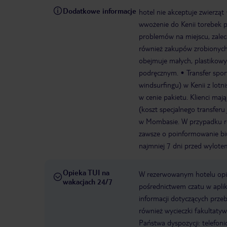
Dodatkowe informacje
hotel nie akceptuje zwierząt
wwożenie do Kenii torebek p
problemów na miejscu, zale
również zakupów zrobionych w
obejmuje małych, plastikow
podręcznym.
Transfer spo
windsurfingu) w Kenii z lotn
w cenie pakietu. Klienci maj
(koszt specjalnego transferu
w Mombasie. W przypadku rez
zawsze o poinformowanie biu
najmniej 7 dni przed wylote
Opieka TUI na
W rezerwowanym hotelu opiek
wakacjach 24/7
pośrednictwem czatu w aplik
informacji dotyczących prze
również wycieczki fakultaty
Państwa dyspozycji: telefon