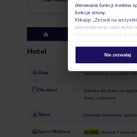
w Polsce
oferowania funkcji mediów s
funkcje strony.
Klikając „Zezwól na wszystk
personalizować swój wybór 
Szczegółowe informacje o pl
Hotel
Opinie
top
Hotel
Nie zezwalaj
Plaża
bezpośrednio przy plaży Dia
Dla dzieci
łóżeczka dla dzieci: na zapyt
dzieci: codziennie
Basen
kompleks basenowy: zjeżdża
Sport i Wellness
siłownia
aqua aer
W CENIE