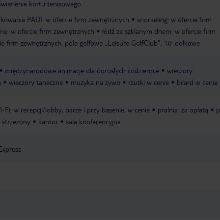
świetlenie kortu tenisowego
rkowania PADI: w ofercie firm zewnętrznych
snorkeling: w ofercie firm
ne: w ofercie firm zewnętrznych
łódź ze szklanym dnem: w ofercie firm
cie firm zewnętrznych, pole golfowe „Leisure GolfClub", 18-dołkowe
międzynarodowe animacje dla dorosłych codziennie
wieczory
a
wieczory taneczne
muzyka na żywo
rzutki w cenie
bilard w cenie
i-Fi: w recepcji/lobby, barze i przy basenie, w cenie
pralnia: za opłatą
p
 strzeżony
kantor
sala konferencyjna
Express