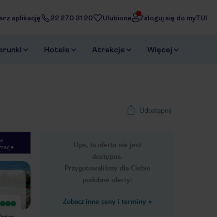
erz aplikację
22 270 31 20
Ulubione
Zaloguj się do myTUI
erunki
Hotele
Atrakcje
Więcej
Udostępnij
e
Ups, ta oferta nie jest
macje
1
/
45
dostępna.
Next slide
Przygotowaliśmy dla Ciebie
podobne oferty:
Zobacz inne ceny i terminy
»
Wyjątkowy
Wyjątkowy
Przyzwoity hotel przy przepięknej
super lokalizacja,wyjątkowy
Ogólne
plaży. Jedzenie dobre, różnorodne,
ogród,przesympatyczna