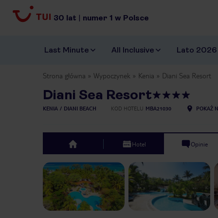
30
lat
|
numer
1
w Polsce
Last Minute
All Inclusive
Lato 2026
Strona główna
Wypoczynek
Kenia
Diani Sea Resort
Diani Sea Resort
KENIA
DIANI BEACH
KOD HOTELU
MBA21030
POKAŻ N
Hotel
Opinie
top
Previous slide