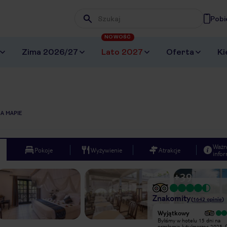
Pobi
Wpisz frazę, której szukasz
NOWOŚĆ
Zima 2026/27
Lato 2027
Oferta
Ki
A MAPIE
Ważn
Pokoje
Wyżywienie
Atrakcje
infor
+
39
Znakomity
(
1642
opinie
)
Wyjątkowy
Wyjątkowy
Hotel pod każdym względem sztos.
Byliśmy w hotelu 15 dni na
Nie ma się dosłownie do czego
przełomie luty/marzec 2025. 