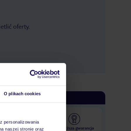
tlić oferty.
O plikach cookies
az personalizowania
 000 hoteli w ponad 50
Najwyższa gwarancja
na naszej stronie oraz