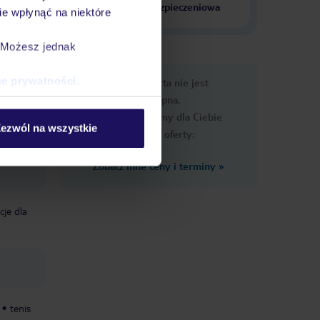
krajach
ubezpieczeniowa
e wpłynąć na niektóre
. Możesz jednak
e
ce prywatności
.
Ups, ta oferta nie jest
macje
dostępna.
Przygotowaliśmy dla Ciebie
ezwól na wszystkie
podobne oferty:
Zobacz inne ceny i terminy
»
cje dla
tenis