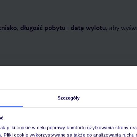
tnisko
,
długość pobytu
i
datę wylotu
, aby wyświe
tnia 2026
do
31 października 2026
Szczegóły
Dlaczego warto wybrać TUI?
ść
jak pliki cookie w celu poprawy komfortu użytkowania strony or
óży
Tylko u nas opieka na
10
m. Pliki cookie wykorzystywane są także do analizowania ruchu 
30 lat w Polsce