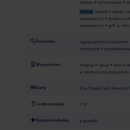
stołowy
kort tenisowy
o
masaże
szkoła nu
PŁATNE
zewnętrznych
skutery wod
zewnętrznych
golf: w ofer
Rozrywka
zajęcia sportowe codziennie
tematyczne
przedstawieni
Wyposażenie
recepcja
ogród
taras
W
w zależności od dostępności,
Karty
Visa, MasterCard, American 
Liczba pokojów
170
Kategoria lokalna
4 gwiazdki