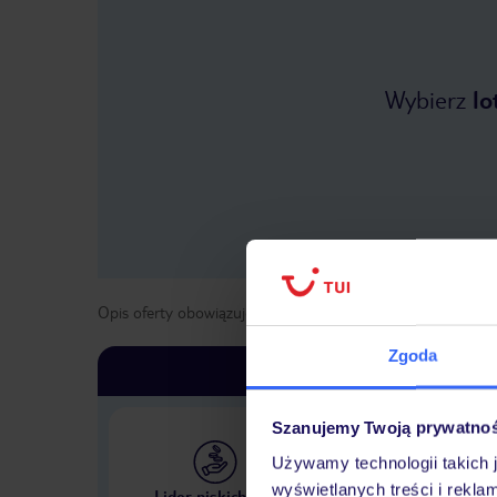
Wybierz
lo
Opis oferty obowiązuje dla wyjazdów w terminie
od
1 kwie
Zgoda
Szanujemy Twoją prywatno
Używamy technologii takich 
Największe biuro podr
wyświetlanych treści i rekla
Lider niskich cen