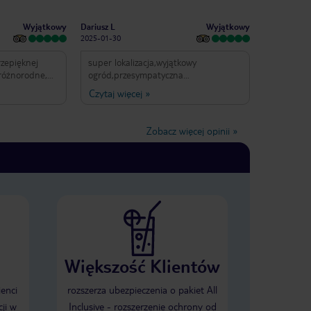
Wyjątkowy
Wyjątkowy
Dariusz L
2025-01-30
rzepięknej
super lokalizacja,wyjątkowy
 różnorodne,
ogród,przesympatyczna
obsługa,jedzenie
Czytaj więcej
»
rzyzwoita
smaczne,wystarczający wybór(bez
t przez chwilę
owoców morza),ochrona 24h, na plaży
 ale
przeganiani różnego typu handlarze-
Zobacz więcej opinii
»
Basen o
jeden minus to beznadziejne
 Plaża
lunchboxy(jedna kanapka z chleba
tostowego,owoc,jajko)
ność na
aszczurki,
ielkim minusem
aterace,
przy basenie.
 Wszyscy!🥰
ezawodni.
Większość Klientów
 ktoś chciałby,
 trochę ubrań,
y środków
ienci
rozszerza ubezpieczenia o pakiet All
 można
ji w
Inclusive - rozszerzenie ochrony od