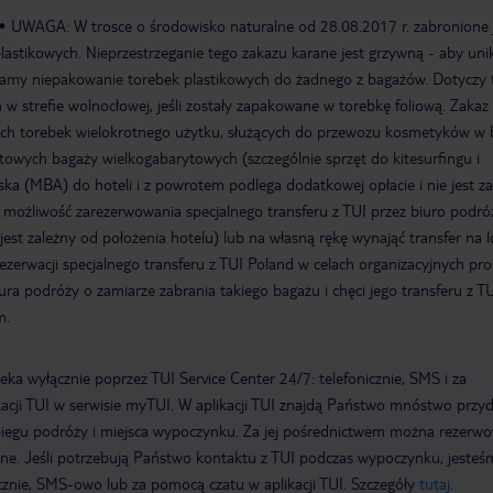
UWAGA: W trosce o środowisko naturalne od 28.08.2017 r. zabronione 
lastikowych. Nieprzestrzeganie tego zakazu karane jest grzywną - aby uni
camy niepakowanie torebek plastikowych do żadnego z bagażów. Dotyczy 
 strefie wolnocłowej, jeśli zostały zapakowane w torebkę foliową. Zakaz 
ych torebek wielokrotnego użytku, służących do przewozu kosmetyków w
rtowych bagaży wielkogabarytowych (szczególnie sprzęt do kitesurfingu i
iska (MBA) do hoteli i z powrotem podlega dodatkowej opłacie i nie jest z
ą możliwość zarezerwowania specjalnego transferu z TUI przez biuro podró
 jest zależny od położenia hotelu) lub na własną rękę wynająć transfer na l
erwacji specjalnego transferu z TUI Poland w celach organizacyjnych pr
ra podróży o zamiarze zabrania takiego bagażu i chęci jego transferu z T
m.
a wyłącznie poprzez TUI Service Center 24/7: telefonicznie, SMS i za
acji TUI w serwisie myTUI. W aplikacji TUI znajdą Państwo mnóstwo przy
biegu podróży i miejsca wypoczynku. Za jej pośrednictwem można rezerw
wne. Jeśli potrzebują Państwo kontaktu z TUI podczas wypoczynku, jeste
icznie, SMS-owo lub za pomocą czatu w aplikacji TUI. Szczegóły
tutaj
.