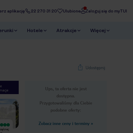
erz aplikację
22 270 31 20
Ulubione
Zaloguj się do myTUI
erunki
Hotele
Atrakcje
Więcej
Udostępnij
e
Ups, ta oferta nie jest
macje
1
/
14
dostępna.
Next slide
Przygotowaliśmy dla Ciebie
podobne oferty:
Zobacz inne ceny i terminy
»
Wyjątkowy
Wyjątkowy
pięknej
Wspaniały hotel z piękną plażą i ogrodem.
Najlepsza podróż w życiu,
po
Cudne małpki.Pyszne jedzenie.Obsluga
traktowanie klienta na bardzo