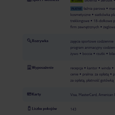
siłownia
aerobik
W CENIE
łaźnia parowa
mas
PŁATNE
kosmetyczne
siatkówka p
trekkingowe
18-dołkowe p
firm zewnętrznych
żeglowa
Rozrywka
zajęcia sportowe codziennie
program animacyjny codzien
żywo
boccia
rzutki
bila
Wyposażenie
recepcja
kantor
winda
cenie
pralnia: za opłatą
p
za opłatą, płatność gotówką
Karty
Visa, MasterCard, American 
Liczba pokojów
143