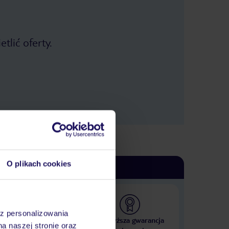
tlić oferty.
O plikach cookies
az personalizowania
 000 hoteli w ponad 50
Najwyższa gwarancja
na naszej stronie oraz