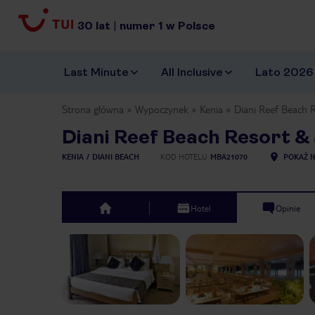
30
lat
|
numer
1
w Polsce
Last Minute
All Inclusive
Lato 2026
Strona główna
Wypoczynek
Kenia
Diani Reef Beach 
Diani Reef Beach Resort &
KENIA
DIANI BEACH
KOD HOTELU
MBA21070
POKAŻ N
Hotel
Opinie
top
Previous slide