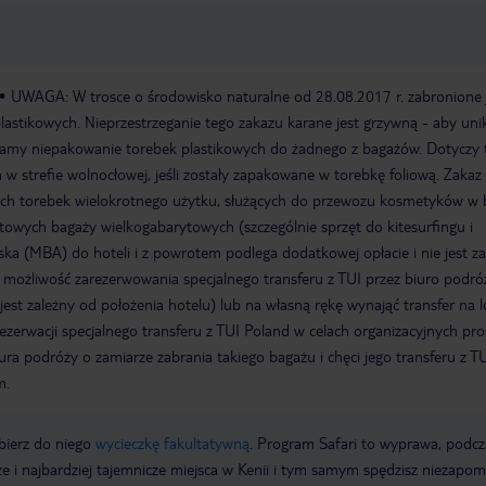
UWAGA: W trosce o środowisko naturalne od 28.08.2017 r. zabronione 
lastikowych. Nieprzestrzeganie tego zakazu karane jest grzywną - aby uni
camy niepakowanie torebek plastikowych do żadnego z bagażów. Dotyczy 
 strefie wolnocłowej, jeśli zostały zapakowane w torebkę foliową. Zakaz 
ych torebek wielokrotnego użytku, służących do przewozu kosmetyków w
rtowych bagaży wielkogabarytowych (szczególnie sprzęt do kitesurfingu i
iska (MBA) do hoteli i z powrotem podlega dodatkowej opłacie i nie jest z
ą możliwość zarezerwowania specjalnego transferu z TUI przez biuro podró
 jest zależny od położenia hotelu) lub na własną rękę wynająć transfer na l
erwacji specjalnego transferu z TUI Poland w celach organizacyjnych pr
ra podróży o zamiarze zabrania takiego bagażu i chęci jego transferu z T
m.
bierz do niego
wycieczkę fakultatywną
. Program Safari to wyprawa, podcz
sze i najbardziej tajemnicze miejsca w Kenii i tym samym spędzisz niezapo