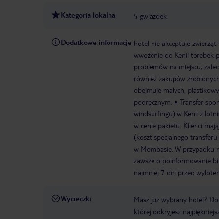
Kategoria lokalna
5 gwiazdek
Dodatkowe informacje
hotel nie akceptuje zwierząt
wwożenie do Kenii torebek p
problemów na miejscu, zale
również zakupów zrobionych w
obejmuje małych, plastikow
podręcznym.
Transfer spo
windsurfingu) w Kenii z lotn
w cenie pakietu. Klienci maj
(koszt specjalnego transferu
w Mombasie. W przypadku rez
zawsze o poinformowanie biu
najmniej 7 dni przed wylote
Wycieczki
Masz już wybrany hotel? Do
której odkryjesz najpiękniej