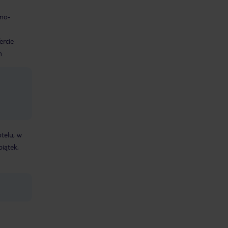
jno-
ercie
h
telu, w
iątek,