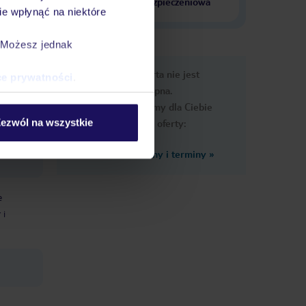
krajach
ubezpieczeniowa
e wpłynąć na niektóre
. Możesz jednak
e
Ups, ta oferta nie jest
ce prywatności
.
macje
dostępna.
Przygotowaliśmy dla Ciebie
ezwól na wszystkie
podobne oferty:
Zobacz inne ceny i terminy
»
e
 i