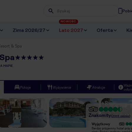
Pobi
Wpisz frazę, której szukasz
NOWOŚĆ
Zima 2026/27
Lato 2027
Oferta
Ki
Resort & Spa
 Spa
A MAPIE
Ważn
Pokoje
Wyżywienie
Atrakcje
infor
+
8
Znakomity
(
2003
opinie
)
Wyjątkowy
Wyjątkowy
Hotel prEszefl moje najśmielsze
Bardzo przyjemny hotel przy 
oczekiwania! Biorąc pod uwagę cenę
plaży. Piękny, zadbany ogród 