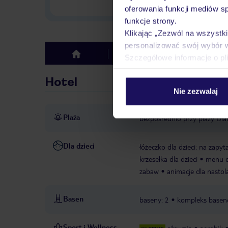
w Polsce
oferowania funkcji mediów s
funkcje strony.
Klikając „Zezwól na wszystk
personalizować swój wybór 
Hotel
Opinie
top
Szczegółowe informacje o pl
Hotel
Nie zezwalaj
Plaża
bezpośrednio przy plaży Dia
Dla dzieci
łóżeczko dla dzieci: na zapyt
krzesełka dla dzieci
menu dl
zabaw
animacje dla nastol
Basen
baseny: 2
kompleks base
Sport i Wellness