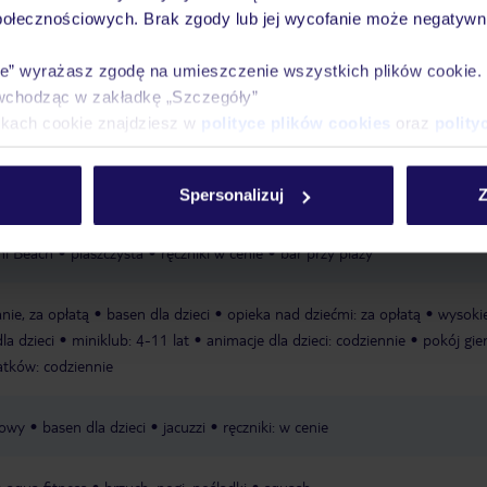
wakacjach 24/7
połecznościowych. Brak zgody lub jej wycofanie może negatywni
ie” wyrażasz zgodę na umieszczenie wszystkich plików cookie
wchodząc w zakładkę „Szczegóły”
Ważn
Pokoje
Wyżywienie
Atrakcje
ikach cookie znajdziesz w
polityce plików cookies
oraz
polity
infor
Spersonalizuj
Z
ni Beach
piaszczysta
ręczniki w cenie
bar przy plaży
anie, za opłatą
basen dla dzieci
opieka nad dziećmi: za opłatą
wysoki
a dzieci
miniklub: 4-11 lat
animacje dla dzieci: codziennie
pokój gier
atków: codziennie
nowy
basen dla dzieci
jacuzzi
ręczniki: w cenie