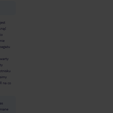
jest
knąć
to
nie
 bagażu
awarty
ży
otnisku
osimy
UI na co
as
mniane