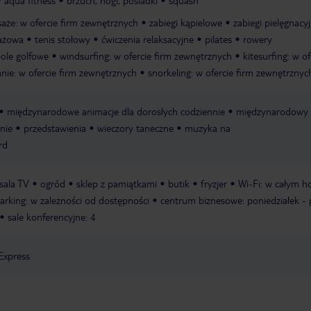
aqua fitness
brzuch, nogi, pośladki
squash
aże: w ofercie firm zewnętrznych
zabiegi kąpielowe
zabiegi pielęgnacy
lażowa
tenis stołowy
ćwiczenia relaksacyjne
pilates
rowery
ole golfowe
windsurfing: w ofercie firm zewnętrznych
kitesurfing: w of
nie: w ofercie firm zewnętrznych
snorkeling: w ofercie firm zewnętrznyc
międzynarodowe animacje dla dorosłych codziennie
międzynarodowy
nie
przedstawienia
wieczory taneczne
muzyka na
rd
sala TV
ogród
sklep z pamiątkami
butik
fryzjer
Wi-Fi: w całym ho
arking: w zależności od dostępności
centrum biznesowe: poniedziałek - p
sale konferencyjne: 4
Express