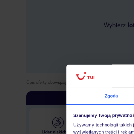
Wybierz
lo
Opis oferty obowiązuje dla wyjazdów w terminie
od
3 list
Zgoda
Szanujemy Twoją prywatno
Używamy technologii takich 
Największe biuro podr
Lider niskich cen
wyświetlanych treści i rekla