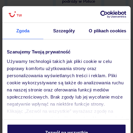
podróży w Polsce
Zgoda
Szczegóły
O plikach cookies
Hotel
Szanujemy Twoją prywatność
Opinie
Używamy technologii takich jak pliki cookie w celu
poprawy komfortu użytkowania strony oraz
personalizowania wyświetlanych treści i reklam. Pliki
cookie wykorzystywane są także do analizowania ruchu
Pokoje
na naszej stronie oraz oferowania funkcji mediów
społecznościowych. Brak zgody lub jej wycofanie może
negatywnie wpłynąć na niektóre funkcje strony.
Wyżywienie
Klikając „Zezwól na wszystkie” wyrażasz zgodę na
umieszczenie wszystkich plików cookie. Możesz jednak
personalizować swój wybór wchodząc w zakładkę
Atrakcje
„Szczegóły”
Zezwól na wszystkie