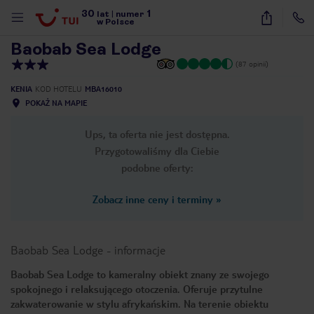
30
1
1
/
23
lat
|
numer
w Polsce
Baobab Sea Lodge
(87 opinii)
KENIA
KOD HOTELU
MBA16010
POKAŻ NA MAPIE
Ups, ta oferta nie jest dostępna.
Przygotowaliśmy dla Ciebie
podobne oferty:
Zobacz inne ceny i terminy
»
Baobab Sea Lodge
-
informacje
Baobab Sea Lodge to kameralny obiekt znany ze swojego
spokojnego i relaksującego otoczenia. Oferuje przytulne
nute
zakwaterowanie w stylu afrykańskim. Na terenie obiektu