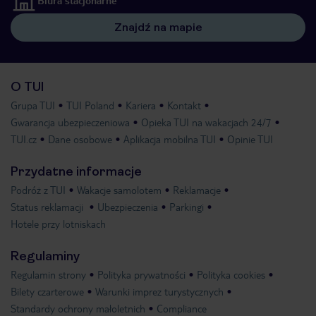
Biura stacjonarne
Znajdź na mapie
O TUI
Grupa TUI
TUI Poland
Kariera
Kontakt
Gwarancja ubezpieczeniowa
Opieka TUI na wakacjach 24/7
TUI.cz
Dane osobowe
Aplikacja mobilna TUI
Opinie TUI
Przydatne informacje
Podróż z TUI
Wakacje samolotem
Reklamacje
Status reklamacji
Ubezpieczenia
Parkingi
Hotele przy lotniskach
Regulaminy
Regulamin strony
Polityka prywatności
Polityka cookies
Bilety czarterowe
Warunki imprez turystycznych
Standardy ochrony małoletnich
Compliance