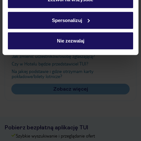
Szczegółowe informacje o plikach cookie znajdziesz
w
polityce plików cookies
oraz
polityce prywatności
.
Ważne informacje
Spersonalizuj
Nie zezwalaj
Często zadawane pytania
Jak zmienić uczestników/osobę zgłaszającą?
Czy w Hotelu będzie przedstawiciel TUI?
Na jakiej podstawie i gdzie otrzymam karty
pokładowe/bilety lotnicze?
Zobacz więcej
Pobierz bezpłatną aplikację TUI
Szybkie wyszukiwanie i przeglądanie ofert