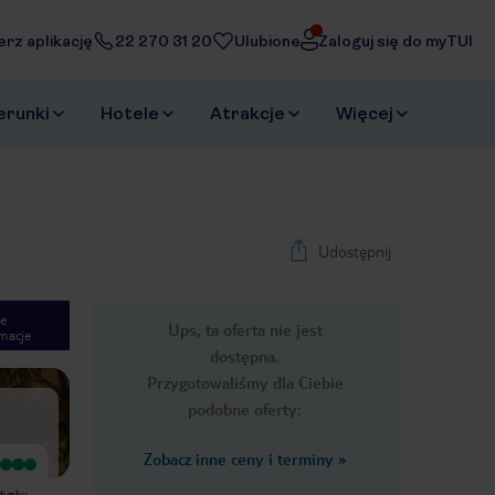
erz aplikację
22 270 31 20
Ulubione
Zaloguj się do myTUI
erunki
Hotele
Atrakcje
Więcej
Udostępnij
e
Ups, ta oferta nie jest
macje
1
/
23
dostępna.
Next slide
Przygotowaliśmy dla Ciebie
podobne oferty:
Zobacz inne ceny i terminy
»
Bardzo dobry
Wyjątkowy
Urlop bardzo udany, niemniej w
Kenia zachwyca, obsługa hotelu
udynku
czasie pobytu zawaliła się część
wspaniała, jedzenie pyszne, będąc w