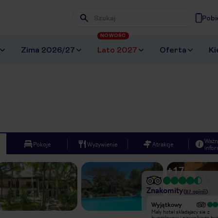
Pobi
Wpisz frazę, której szukasz
NOWOŚĆ
Zima 2026/27
Lato 2027
Oferta
Ki
Ważn
Pokoje
Wyżywienie
Atrakcje
infor
+
17
Znakomity
(
87
opinii
)
Wyjątkowy
bylismy w Keni w październiku 2011
Maly hotel skladajacy sie z
roku. Pierwsze wrazenie hotelu nie
bungalowow i niewielkiego b