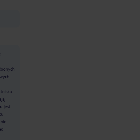
k
,
obionych
owych
otniska
ają
u jest
ku
anie
ed