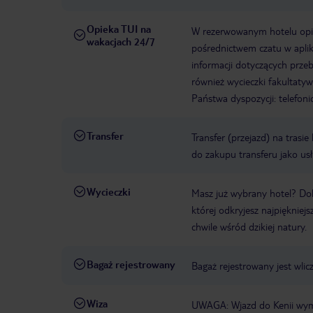
Opieka TUI na
W rezerwowanym hotelu opiek
wakacjach 24/7
pośrednictwem czatu w aplik
informacji dotyczących prze
również wycieczki fakultaty
Państwa dyspozycji: telefon
Transfer
Transfer (przejazd) na trasi
do zakupu transferu jako us
Wycieczki
Masz już wybrany hotel? Do
której odkryjesz najpiękniej
chwile wśród dzikiej natury.
Bagaż rejestrowany
Bagaż rejestrowany jest wli
Wiza
UWAGA: Wjazd do Kenii wyma