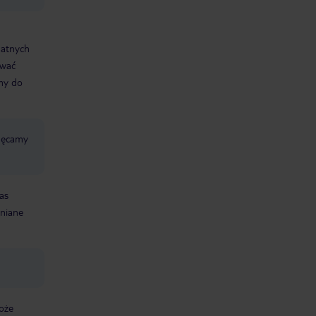
datnych
ować
śmy do
chęcamy
as
mniane
oże