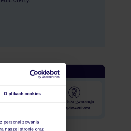
O plikach cookies
 000 hoteli w ponad 50
Najwyższa gwarancja
krajach
ubezpieczeniowa
az personalizowania
na naszej stronie oraz