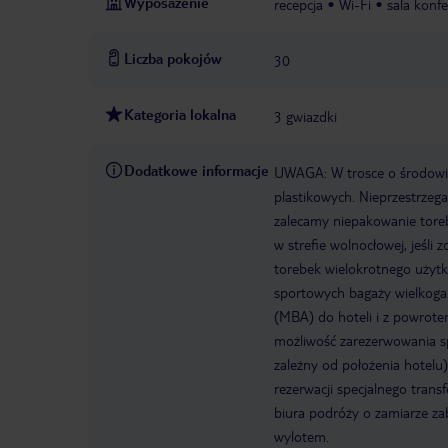
Wyposażenie
recepcja
Wi-Fi
sala konf
Liczba pokojów
30
Kategoria lokalna
3 gwiazdki
Dodatkowe informacje
UWAGA: W trosce o środowis
plastikowych. Nieprzestrzeg
zalecamy niepakowanie tore
w strefie wolnocłowej, jeśli
torebek wielokrotnego użyt
sportowych bagaży wielkogaba
(MBA) do hoteli i z powrotem
możliwość zarezerwowania spe
zależny od położenia hotelu
rezerwacji specjalnego tran
biura podróży o zamiarze zab
wylotem.