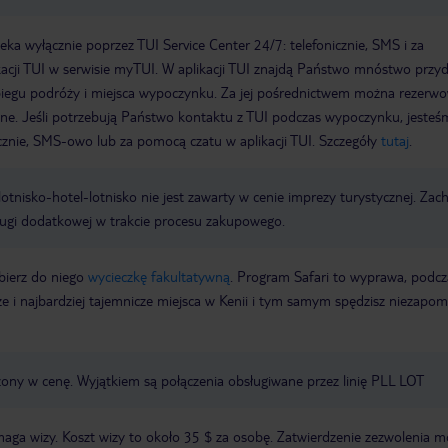
a wyłącznie poprzez TUI Service Center 24/7: telefonicznie, SMS i za
acji TUI w serwisie myTUI. W aplikacji TUI znajdą Państwo mnóstwo przy
biegu podróży i miejsca wypoczynku. Za jej pośrednictwem można rezerw
wne. Jeśli potrzebują Państwo kontaktu z TUI podczas wypoczynku, jeste
icznie, SMS-owo lub za pomocą czatu w aplikacji TUI. Szczegóły
tutaj
.
e lotnisko-hotel-lotnisko nie jest zawarty w cenie imprezy turystycznej. Za
ługi dodatkowej w trakcie procesu zakupowego.
bierz do niego
wycieczkę fakultatywną
. Program Safari to wyprawa, podcz
sze i najbardziej tajemnicze miejsca w Kenii i tym samym spędzisz niezapo
czony w cenę. Wyjątkiem są połączenia obsługiwane przez linię PLL LOT
ga wizy. Koszt wizy to około 35 $ za osobę. Zatwierdzenie zezwolenia m