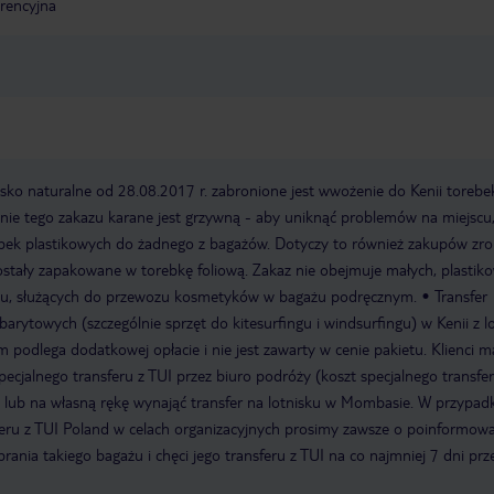
erencyjna
ko naturalne od 28.08.2017 r. zabronione jest wwożenie do Kenii torebe
anie tego zakazu karane jest grzywną - aby uniknąć problemów na miejscu
bek plastikowych do żadnego z bagażów. Dotyczy to również zakupów zr
 zostały zapakowane w torebkę foliową. Zakaz nie obejmuje małych, plastik
ku, służących do przewozu kosmetyków w bagażu podręcznym.
Transfer
rytowych (szczególnie sprzęt do kitesurfingu i windsurfingu) w Kenii z l
 podlega dodatkowej opłacie i nie jest zawarty w cenie pakietu. Klienci m
cjalnego transferu z TUI przez biuro podróży (koszt specjalnego transfer
) lub na własną rękę wynająć transfer na lotnisku w Mombasie. W przypad
sferu z TUI Poland w celach organizacyjnych prosimy zawsze o poinformow
rania takiego bagażu i chęci jego transferu z TUI na co najmniej 7 dni prz