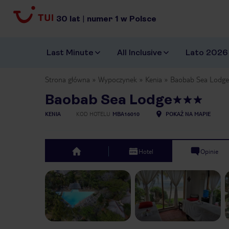
30
lat
|
numer
1
w Polsce
Last Minute
All Inclusive
Lato 2026
Strona główna
Wypoczynek
Kenia
Baobab Sea Lodge
Baobab Sea Lodge
KENIA
KOD HOTELU
MBA16010
POKAŻ NA MAPIE
Hotel
Opinie
top
Previous slide