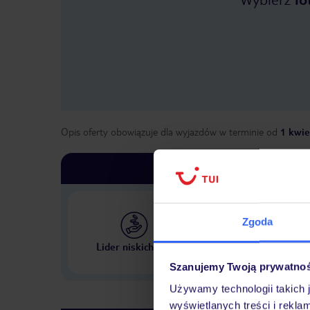
Opis oferty obowiązuje dla wyjazdów w terminie
od
1 kwie
Zgoda
Największe biuro podr
Lider niskich cen
w Polsce
Szanujemy Twoją prywatno
Używamy technologii takich 
wyświetlanych treści i rekla