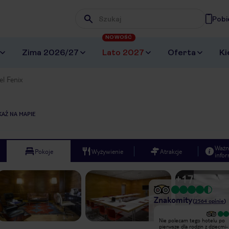
Pobi
Wpisz frazę, której szukasz
NOWOŚĆ
Zima 2026/27
Lato 2027
Oferta
Ki
l Fenix
AŻ NA MAPIE
Ważn
Pokoje
Wyżywienie
Atrakcje
infor
+
17
Znakomity
(
2564
opinie
)
Wyjątkowy
Nie polecam tego hotelu po
Skorzystaliśmy z Grupona wybierając
pierwsze dla rodzin z dziecmi-
ten pobyt. Miejsce świetne na