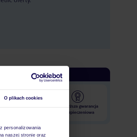
O plikach cookies
 000 hoteli w ponad 50
Najwyższa gwarancja
krajach
ubezpieczeniowa
az personalizowania
na naszej stronie oraz