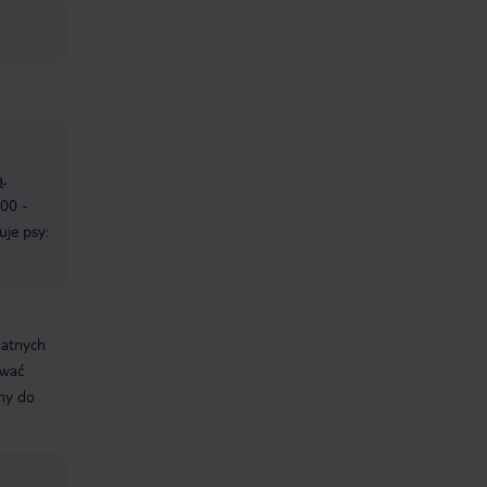
,
:00 -
uje psy:
datnych
ować
śmy do