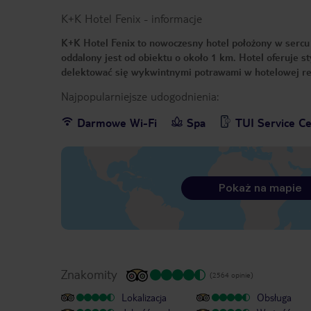
K+K Hotel Fenix
-
informacje
K+K Hotel Fenix to nowoczesny hotel położony w sercu 
oddalony jest od obiektu o około 1 km. Hotel oferuje 
delektować się wykwintnymi potrawami w hotelowej res
Najpopularniejsze udogodnienia:
Darmowe Wi-Fi
Spa
TUI Service C
Pokaż na mapie
Znakomity
(2564 opinie)
Lokalizacja
Obsługa