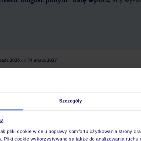
opada 2026
do
31 marca 2027
Dlaczego warto wybrać TUI?
Szczegóły
óży
Tylko u nas opieka na
10
30 lat w Polsce
wakacjach 24/7
ść
jak pliki cookie w celu poprawy komfortu użytkowania strony or
m. Pliki cookie wykorzystywane są także do analizowania ruchu 