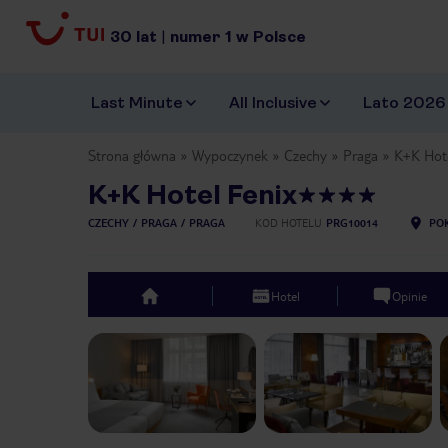
30
lat
|
numer
1
w Polsce
Last Minute
All Inclusive
Lato 2026
Strona główna
Wypoczynek
Czechy
Praga
K+K Hote
K+K Hotel Fenix
CZECHY
PRAGA
PRAGA
KOD HOTELU
PRG10014
POK
Hotel
Opinie
top
Previous slide