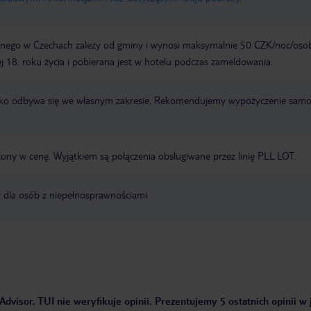
nego w Czechach zależy od gminy i wynosi maksymalnie 50 CZK/noc/oso
 18. roku życia i pobierana jest w hotelu podczas zameldowania.
otnisko odbywa się we własnym zakresie. Rekomendujemy wypożyczenie sa
zony w cenę. Wyjątkiem są połączenia obsługiwane przez linię PLL LOT.
y dla osób z niepełnosprawnościami
Advisor. TUI nie weryfikuje opinii. Prezentujemy 5 ostatnich opinii w