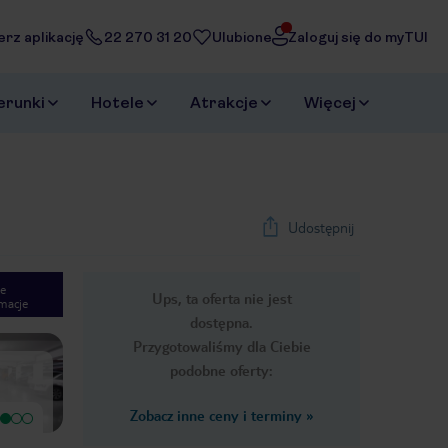
erz aplikację
22 270 31 20
Ulubione
Zaloguj się do myTUI
erunki
Hotele
Atrakcje
Więcej
Udostępnij
e
Ups, ta oferta nie jest
macje
1
/
23
dostępna.
Next slide
Przygotowaliśmy dla Ciebie
podobne oferty:
Zobacz inne ceny i terminy
»
Bardzo dobry
Wyjątkowy
Doskonała lokalizacja, polecam jeżeli
Świetna lokalizacja- blisko do mostu
samochodem, jest parking
Karola i innych ciekawych miejsc ,