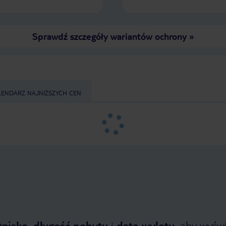
Sprawdź szczegóły wariantów ochrony
»
LENDARZ NAJNIŻSZYCH CEN
tnisko
,
długość pobytu
i
datę wylotu
, aby wyświe