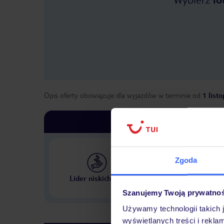
Opis oferty obowiązuje dla wyjazdów w terminie
od
1 list
Zgoda
Największe biuro podr
Lider niskich cen
w Polsce
Szanujemy Twoją prywatno
Używamy technologii takich 
wyświetlanych treści i rekla