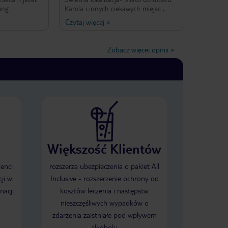
ing
Karola i innych ciekawych miejsc ,
trzeba
przystępna cena, smaczne posiłki ,
Czytaj więcej
»
względnie
czysto, miła obsługa. .. Nic nie
nie obok Placu
potrzeba więcej ;) polecam z czystym
 blisko bo są
sumieniem. Tylko jeden mały problem
Zobacz więcej opinii
»
i tramwaj, sam
z parkingiem - upolowaliśmy nawet
yczną
jeden mandat :( brak znajomości
o miasta.
czeskiego :[
owe wymogi
e względu na
iszę, czystość
Większość Klientów
ienci
rozszerza ubezpieczenia o pakiet All
ji w
Inclusive - rozszerzenie ochrony od
nacji
kosztów leczenia i następstw
nieszczęśliwych wypadków o
zdarzenia zaistniałe pod wpływem
alkoholu