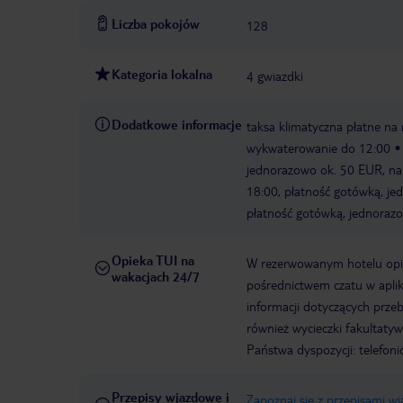
Liczba pokojów
128
Kategoria lokalna
4 gwiazdki
Dodatkowe informacje
taksa klimatyczna płatne na 
wykwaterowanie do 12:00
jednorazowo ok. 50 EUR, na
18:00, płatność gotówką, j
płatność gotówką, jednoraz
Opieka TUI na
W rezerwowanym hotelu opiek
wakacjach 24/7
pośrednictwem czatu w aplik
informacji dotyczących prze
również wycieczki fakultaty
Państwa dyspozycji: telefon
Przepisy wjazdowe i
Zapoznaj się z przepisami w