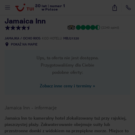
30
1
1
/
23
lat
|
numer
w Polsce
Jamaica Inn
(2240 opinii)
JAMAJKA
OCHO RIOS
KOD HOTELU
MBJ21320
POKAŻ NA MAPIE
Ups, ta oferta nie jest dostępna.
Przygotowaliśmy dla Ciebie
podobne oferty:
Zobacz inne ceny i terminy
»
Jamaica Inn
-
informacje
Jamaica Inn to kameralny hotel zlokalizowany tuż przy rajskiej,
piaszczystej plaży. Zakwaterowanie obejmuje suity lub
nute
przestronne domki z widokiem na przepiękne morze. Miejsce to