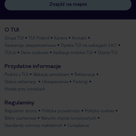
Znajdź na mapie
O TUI
Grupa TUI
TUI Poland
Kariera
Kontakt
Gwarancja ubezpieczeniowa
Opieka TUI na wakacjach 24/7
TUI.cz
Dane osobowe
Aplikacja mobilna TUI
Opinie TUI
Przydatne informacje
Podróż z TUI
Wakacje samolotem
Reklamacje
Status reklamacji
Ubezpieczenia
Parkingi
Hotele przy lotniskach
Regulaminy
Regulamin strony
Polityka prywatności
Polityka cookies
Bilety czarterowe
Warunki imprez turystycznych
Standardy ochrony małoletnich
Compliance