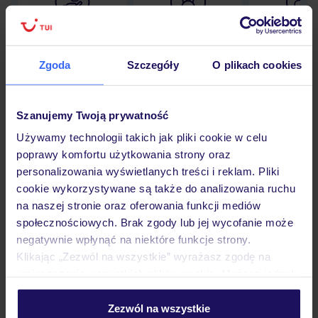
Lider niskich cen
Największe biuro
30 lat w P
podróży w Polsce
Zgoda
Szczegóły
O plikach cookies
Szanujemy Twoją prywatność
Hotel
Używamy technologii takich jak pliki cookie w celu
poprawy komfortu użytkowania strony oraz
personalizowania wyświetlanych treści i reklam. Pliki
Pokoje
cookie wykorzystywane są także do analizowania ruchu
na naszej stronie oraz oferowania funkcji mediów
społecznościowych. Brak zgody lub jej wycofanie może
Wyżywienie
negatywnie wpłynąć na niektóre funkcje strony.
Klikając „Zezwól na wszystkie” wyrażasz zgodę na
umieszczenie wszystkich plików cookie. Możesz jednak
Atrakcje
personalizować swój wybór wchodząc w zakładkę
„Szczegóły”
Zezwól na wszystkie