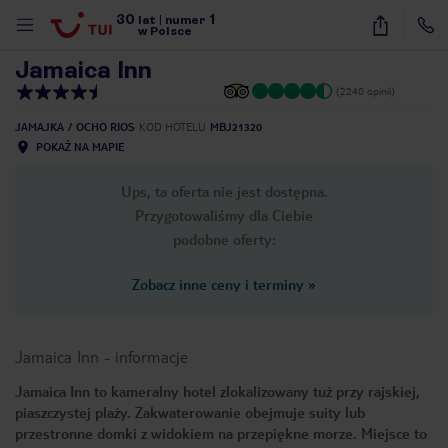
30
1
1
/
23
lat
|
numer
w Polsce
Jamaica Inn
(2240 opinii)
JAMAJKA
OCHO RIOS
KOD HOTELU
MBJ21320
POKAŻ NA MAPIE
Ups, ta oferta nie jest dostępna.
Przygotowaliśmy dla Ciebie
podobne oferty:
Zobacz inne ceny i terminy
»
Jamaica Inn
-
informacje
Jamaica Inn to kameralny hotel zlokalizowany tuż przy rajskiej,
piaszczystej plaży. Zakwaterowanie obejmuje suity lub
nute
przestronne domki z widokiem na przepiękne morze. Miejsce to