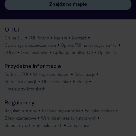
Znajdź na mapie
O TUI
Grupa TUI
TUI Poland
Kariera
Kontakt
Gwarancja ubezpieczeniowa
Opieka TUI na wakacjach 24/7
TUI.cz
Dane osobowe
Aplikacja mobilna TUI
Opinie TUI
Przydatne informacje
Podróż z TUI
Wakacje samolotem
Reklamacje
Status reklamacji
Ubezpieczenia
Parkingi
Hotele przy lotniskach
Regulaminy
Regulamin strony
Polityka prywatności
Polityka cookies
Bilety czarterowe
Warunki imprez turystycznych
Standardy ochrony małoletnich
Compliance