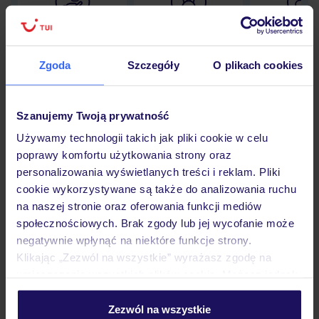
Lider niskich cen
Największe biuro
30 lat w P
podróży w Polsce
Zgoda
Szczegóły
O plikach cookies
Szanujemy Twoją prywatność
Hotel
Używamy technologii takich jak pliki cookie w celu
poprawy komfortu użytkowania strony oraz
personalizowania wyświetlanych treści i reklam. Pliki
Pokoje
cookie wykorzystywane są także do analizowania ruchu
na naszej stronie oraz oferowania funkcji mediów
społecznościowych. Brak zgody lub jej wycofanie może
Wyżywienie
negatywnie wpłynąć na niektóre funkcje strony.
Klikając „Zezwól na wszystkie” wyrażasz zgodę na
umieszczenie wszystkich plików cookie. Możesz jednak
Atrakcje
personalizować swój wybór wchodząc w zakładkę
„Szczegóły”
Zezwól na wszystkie