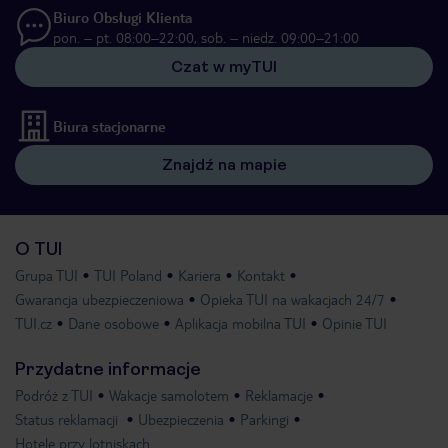
Biuro Obsługi Klienta
pon. – pt. 08:00–22:00, sob. – niedz. 09:00–21:00
Czat w myTUI
Biura stacjonarne
Znajdź na mapie
O TUI
Grupa TUI
TUI Poland
Kariera
Kontakt
Gwarancja ubezpieczeniowa
Opieka TUI na wakacjach 24/7
TUI.cz
Dane osobowe
Aplikacja mobilna TUI
Opinie TUI
Przydatne informacje
Podróż z TUI
Wakacje samolotem
Reklamacje
Status reklamacji
Ubezpieczenia
Parkingi
Hotele przy lotniskach