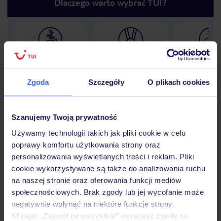
Dlaczego warto wybrać TUI?
Lider niskich cen
Największe biuro
30 lat w P
podróży w Polsce
Zgoda
Szczegóły
O plikach cookies
Szanujemy Twoją prywatność
Hotel
Używamy technologii takich jak pliki cookie w celu
poprawy komfortu użytkowania strony oraz
personalizowania wyświetlanych treści i reklam. Pliki
Opinie
cookie wykorzystywane są także do analizowania ruchu
na naszej stronie oraz oferowania funkcji mediów
społecznościowych. Brak zgody lub jej wycofanie może
Pokoje
negatywnie wpłynąć na niektóre funkcje strony.
Klikając „Zezwól na wszystkie” wyrażasz zgodę na