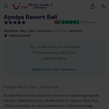
30
1
1
/
43
lat
|
numer
w Polsce
Ayodya Resort Bali
(8192 opinie)
INDONEZJA - BALI
BALI
NUSA DUA
KOD HOTELU
DPS20016
POKAŻ NA MAPIE
Ups, ta oferta nie jest dostępna.
Przygotowaliśmy dla Ciebie
podobne oferty:
Zobacz inne ceny i terminy
»
Ayodya Resort Bali
-
informacje
Ayodya Resort Bali powstał w otoczeniu tropikalnego ogrodu,
tuż przy najpiękniejszym odcinku plaży w regionie Nusa Dua.
nute
Obiekt przyciąga wysokim standardem i świetną obsługą.