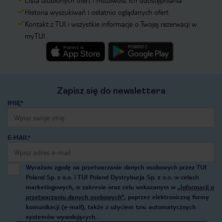
Lista ulubionych ofert i możliwość ich udostępniania
Historia wyszukiwań i ostatnio oglądanych ofert
Kontakt z TUI i wszystkie informacje o Twojej rezerwacji w
myTUI
Zapisz się do newslettera
IMIĘ*
E-MAIL*
Wyrażam zgodę na przetwarzanie danych osobowych przez TUI
Poland Sp. z o.o. i TUI Poland Dystrybucja Sp. z o.o. w celach
marketingowych, w zakresie oraz celu wskazanym w
„Informacji o
przetwarzaniu danych osobowych”
, poprzez elektroniczną formę
komunikacji (e-mail), także z użyciem tzw. automatycznych
systemów wywołujących.