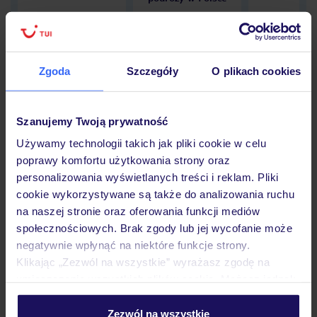
Zgoda
Szczegóły
O plikach cookies
Hotel
Szanujemy Twoją prywatność
Opinie
Używamy technologii takich jak pliki cookie w celu
poprawy komfortu użytkowania strony oraz
personalizowania wyświetlanych treści i reklam. Pliki
Pokoje
cookie wykorzystywane są także do analizowania ruchu
na naszej stronie oraz oferowania funkcji mediów
społecznościowych. Brak zgody lub jej wycofanie może
negatywnie wpłynąć na niektóre funkcje strony.
Wyżywienie
Klikając „Zezwól na wszystkie” wyrażasz zgodę na
umieszczenie wszystkich plików cookie. Możesz jednak
personalizować swój wybór wchodząc w zakładkę
Atrakcje
„Szczegóły”
Zezwól na wszystkie