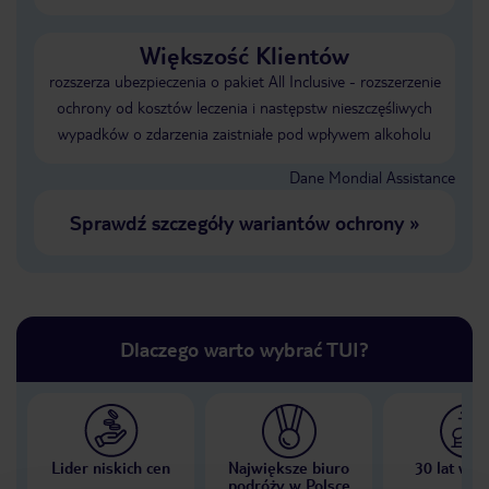
Większość Klientów
rozszerza ubezpieczenia o pakiet All Inclusive - rozszerzenie
ochrony od kosztów leczenia i następstw nieszczęśliwych
wypadków o zdarzenia zaistniałe pod wpływem alkoholu
Dane Mondial Assistance
Sprawdź szczegóły wariantów ochrony
»
Dlaczego warto wybrać TUI?
Lider niskich cen
Największe biuro
30 lat w P
podróży w Polsce