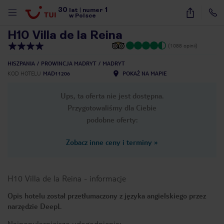
30
1
1
/
49
lat
|
numer
w Polsce
H10 Villa de la Reina
(1088 opinii)
HISZPANIA
PROWINCJA MADRYT
MADRYT
KOD HOTELU
MAD11206
POKAŻ NA MAPIE
Ups, ta oferta nie jest dostępna.
Przygotowaliśmy dla Ciebie
podobne oferty:
Zobacz inne ceny i terminy
»
H10 Villa de la Reina
-
informacje
Opis hotelu został przetłumaczony z języka angielskiego przez
narzędzie DeepL
nute
Najpopularniejsze udogodnienia: