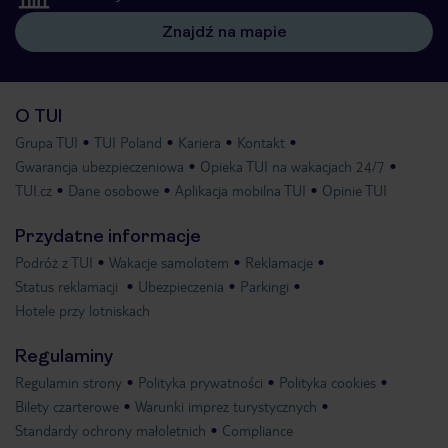
Znajdź na mapie
O TUI
Grupa TUI
TUI Poland
Kariera
Kontakt
Gwarancja ubezpieczeniowa
Opieka TUI na wakacjach 24/7
TUI.cz
Dane osobowe
Aplikacja mobilna TUI
Opinie TUI
Przydatne informacje
Podróż z TUI
Wakacje samolotem
Reklamacje
Status reklamacji
Ubezpieczenia
Parkingi
Hotele przy lotniskach
Regulaminy
Regulamin strony
Polityka prywatności
Polityka cookies
Bilety czarterowe
Warunki imprez turystycznych
Standardy ochrony małoletnich
Compliance