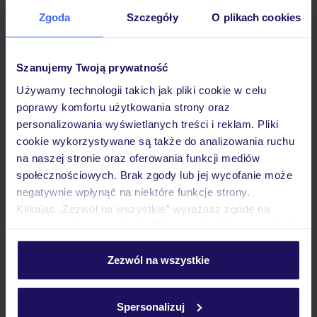
Zgoda
Szczegóły
O plikach cookies
Hotel
Szanujemy Twoją prywatność
Pokoje
Używamy technologii takich jak pliki cookie w celu
poprawy komfortu użytkowania strony oraz
personalizowania wyświetlanych treści i reklam. Pliki
Wyżywienie
cookie wykorzystywane są także do analizowania ruchu
na naszej stronie oraz oferowania funkcji mediów
społecznościowych. Brak zgody lub jej wycofanie może
Atrakcje
negatywnie wpłynąć na niektóre funkcje strony.
Klikając „Zezwól na wszystkie” wyrażasz zgodę na
umieszczenie wszystkich plików cookie. Możesz jednak
personalizować swój wybór wchodząc w zakładkę
Ważne informacje
„Szczegóły”
Zezwól na wszystkie
Szczegółowe informacje o plikach cookie znajdziesz
w
polityce plików cookies
oraz
polityce prywatności
.
Spersonalizuj
Często zadawane pytania