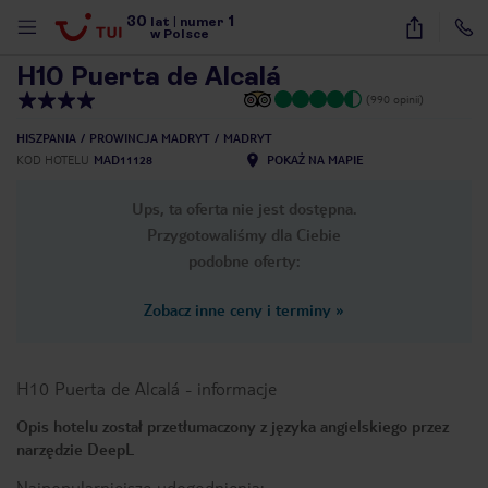
30
1
1
/
29
lat
|
numer
w Polsce
H10 Puerta de Alcalá
(990 opinii)
HISZPANIA
PROWINCJA MADRYT
MADRYT
KOD HOTELU
MAD11128
POKAŻ NA MAPIE
Ups, ta oferta nie jest dostępna.
Przygotowaliśmy dla Ciebie
podobne oferty:
Zobacz inne ceny i terminy
»
H10 Puerta de Alcalá
-
informacje
Opis hotelu został przetłumaczony z języka angielskiego przez
narzędzie DeepL
nute
Najpopularniejsze udogodnienia: