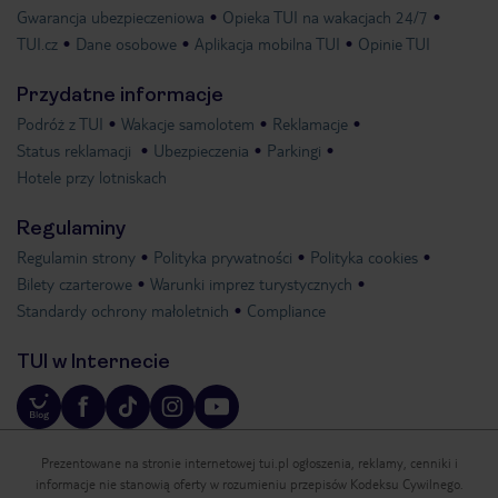
Gwarancja ubezpieczeniowa
Opieka TUI na wakacjach 24/7
TUI.cz
Dane osobowe
Aplikacja mobilna TUI
Opinie TUI
Przydatne informacje
Podróż z TUI
Wakacje samolotem
Reklamacje
Status reklamacji
Ubezpieczenia
Parkingi
Hotele przy lotniskach
Regulaminy
Regulamin strony
Polityka prywatności
Polityka cookies
Bilety czarterowe
Warunki imprez turystycznych
Standardy ochrony małoletnich
Compliance
TUI w Internecie
Prezentowane na stronie internetowej tui.pl ogłoszenia, reklamy, cenniki i
informacje nie stanowią oferty w rozumieniu przepisów Kodeksu Cywilnego.