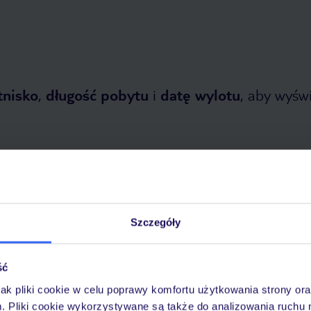
tnisko
,
długość pobytu
i
datę wylotu
, aby wyświe
Szczegóły
etnia 2026
do
31 października 2026
Dlaczego warto wybrać TUI?
ść
jak pliki cookie w celu poprawy komfortu użytkowania strony or
m. Pliki cookie wykorzystywane są także do analizowania ruchu 