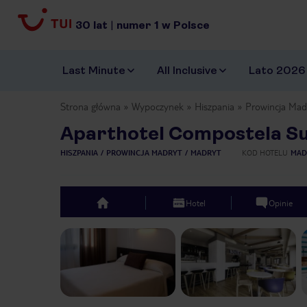
30
lat
|
numer
1
w Polsce
Last Minute
All Inclusive
Lato 2026
Strona główna
Wypoczynek
Hiszpania
Prowincja Mad
Aparthotel Compostela Su
HISZPANIA
PROWINCJA MADRYT
MADRYT
KOD HOTELU
MAD
Hotel
Opinie
top
Previous slide