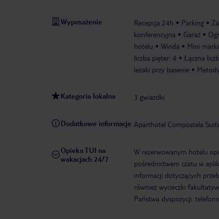
Wyposażenie
Recepcja 24h
Parking
Za
konferencyjna
Garaż
Og
hotelu
Winda
Mini mark
liczba pięter: 4
Łączna licz
leżaki przy basenie
Metody 
Kategoria lokalna
3 gwiazdki
Dodatkowe informacje
Aparthotel Compostela Suit
Opieka TUI na
W rezerwowanym hotelu opiek
wakacjach 24/7
pośrednictwem czatu w aplik
informacji dotyczących prze
również wycieczki fakultaty
Państwa dyspozycji: telefon