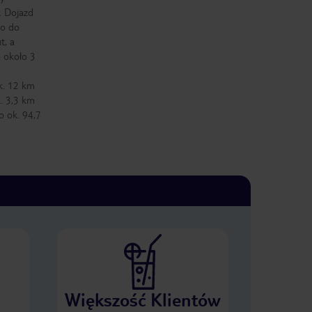
. Dojazd
go do
t, a
o około 3
k. 12 km
. 3,3 km
o ok. 94,7
Większość Klientów