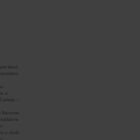
jest łatwo
tostradami
io
w, a
Coslada -
 Naciones
 oddalone
um
elu o około
wy