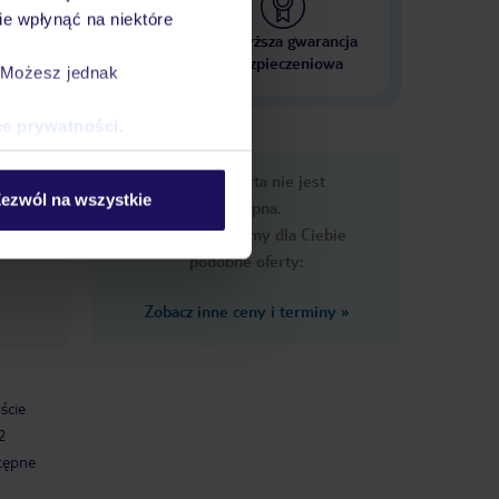
e wpłynąć na niektóre
 000 hoteli w ponad 50
Najwyższa gwarancja
krajach
ubezpieczeniowa
. Możesz jednak
ce prywatności
.
e
Ups, ta oferta nie jest
macje
ezwól na wszystkie
dostępna.
Przygotowaliśmy dla Ciebie
podobne oferty:
Zobacz inne ceny i terminy
»
ście
2
stępne