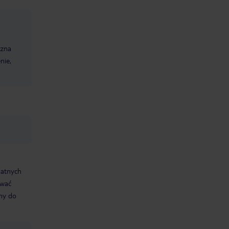
czna
nie,
datnych
ować
śmy do