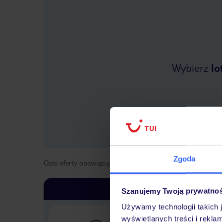
Wybierz
lo
Zgoda
Opis oferty obowiązuje dla wyjazdów w terminie
od
11 kwi
Szanujemy Twoją prywatno
Używamy technologii takich 
wyświetlanych treści i rekla