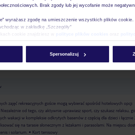
połecznościowych. Brak zgody lub jej wycofanie może negatywni
óży
Tylko u nas opieka na
10
30 lat w Polsce
wakacjach 24/7
ie” wyrażasz zgodę na umieszczenie wszystkich plików cookie
wchodząc w zakładkę „Szczegóły”
ikach cookie znajdziesz w
polityce plików cookies
oraz
polity
Ważn
Pokoje
Wyżywienie
Atrakcje
infor
Spersonalizuj
Z
w
nych zajęć rekreacyjnych goście mogą wybierać spośród hotelowych opcji
iezależnie od tego, czy aktywnie uprawiasz sport, czy szukasz relaksu, go
h wakacji w kompleksie odkrytych basenów z częścią dla dzieci i łącznie 
ksować się na tarasie słonecznym z leżakami i parasolami. Na miejscu do
enis i solarium.
Kort tenisowy