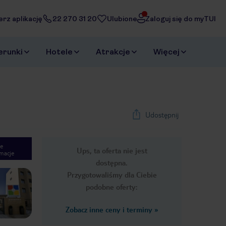
erz aplikację
22 270 31 20
Ulubione
Zaloguj się do myTUI
erunki
Hotele
Atrakcje
Więcej
Udostępnij
e
Ups, ta oferta nie jest
macje
1
/
22
dostępna.
Next slide
Przygotowaliśmy dla Ciebie
podobne oferty:
Zobacz inne ceny i terminy
»