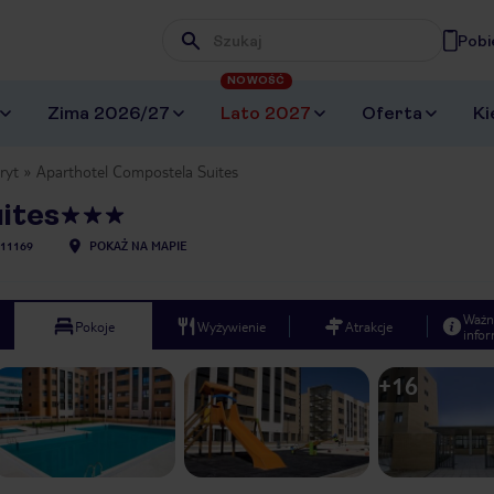
Pobi
Wpisz frazę, której szukasz
NOWOŚĆ
Zima 2026/27
Lato 2027
Oferta
Ki
ryt
Aparthotel Compostela Suites
ites
11169
POKAŻ NA MAPIE
Ważn
Pokoje
Wyżywienie
Atrakcje
infor
+
16