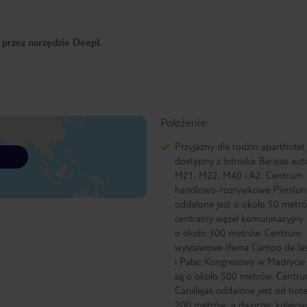
o przez narzędzie DeepL
Położenie:
Przyjazny dla rodzin aparthotel 
dostępny z lotniska Barajas au
M21, M22, M40 i A2. Centrum
handlowo-rozrywkowe Plenilun
oddalone jest o około 50 metró
centralny węzeł komunikacyjny 
o około 300 metrów. Centrum
wystawowe Ifema Campo de las
i Pałac Kongresowy w Madrycie
są o około 500 metrów. Centr
Canillejas oddalone jest od hot
200 metrów, a dworzec kolejo