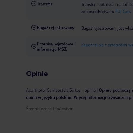
Transfer
Transfer z lotniska i na l
za pośrednictwem
TUI Cars.
Bagaż rejestrowany
Bagaż rejestrowany jest wlic
Przepisy wjazdowe i
Zapoznaj się z przepisami w
informacje MSZ
Opinie
Aparthotel Compostela Suites
-
opinie
|
Opinie pochodzą z
opinii w języku polskim. Więcej informacji o zasadach p
Średnia ocena TripAdvisor: