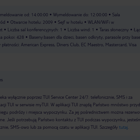
meldowanie od: 14:00:00
Wymeldowanie do: 12:00:00
Sala
ród
Otwarcie hotelu: 2009
Sejf w hotelu
WLAN/WiFi w
et
Liczba sal konferencyjnych: 1
Liczba wind: 1
Taras słoneczny
Łą
ba pokoi: 428
Baseny:basen dla dzieci, basen odkryty, parasole przy base
płatności: American Express, Diners Club, EC Maestro, Mastercard, Visa
es
a wyłącznie poprzez TUI Service Center 24/7: telefonicznie, SMS i za
acji TUI w serwisie myTUI. W aplikacji TUI znajdą Państwo mnóstwo przy
biegu podróży i miejsca wypoczynku. Za jej pośrednictwem można rezerw
wne. Jeśli potrzebują Państwo kontaktu z TUI podczas wypoczynku, jeste
icznie, SMS-owo lub za pomocą czatu w aplikacji TUI. Szczegóły
tutaj
.