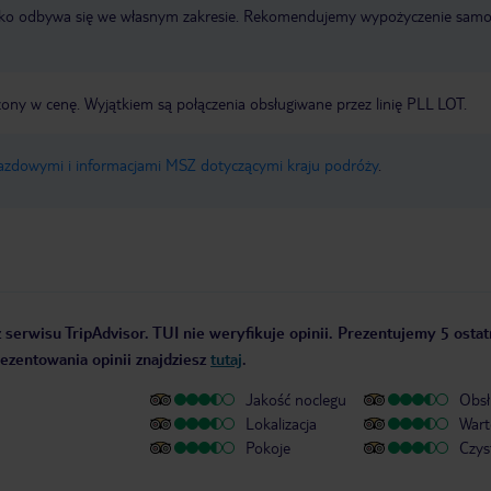
otnisko odbywa się we własnym zakresie. Rekomendujemy wypożyczenie sa
zony w cenę. Wyjątkiem są połączenia obsługiwane przez linię PLL LOT.
jazdowymi i informacjami MSZ dotyczącymi kraju podróży
.
 serwisu TripAdvisor. TUI nie weryfikuje opinii. Prezentujemy 5 ostat
rezentowania opinii znajdziesz
tutaj
.
Jakość noclegu
Obsł
Lokalizacja
Wart
Pokoje
Czys