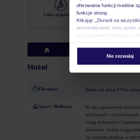
oferowania funkcji mediów s
Największe biuro podr
funkcje strony.
Lider niskich cen
w Polsce
Klikając „Zezwól na wszystk
personalizować swój wybór 
Szczegółowe informacje o pl
Hotel
Opinie
top
Nie zezwalaj
Hotel
Dla dzieci
Basen dla dzieci
Plac zaba
Sport i Wellness
W celu zapewnienia elastycz
sportowych i rozrywkowych. N
mogą doświadczyć prawdziwyc
basenami. Goście mogą zrela
są rozmaite atrakcje, w tym t