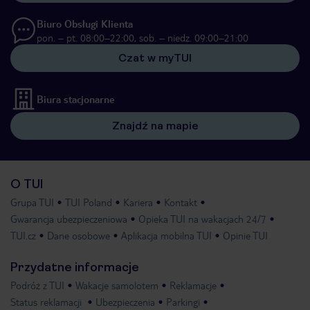
Biuro Obsługi Klienta
pon. – pt. 08:00–22:00, sob. – niedz. 09:00–21:00
Czat w myTUI
Biura stacjonarne
Znajdź na mapie
O TUI
Grupa TUI
TUI Poland
Kariera
Kontakt
Gwarancja ubezpieczeniowa
Opieka TUI na wakacjach 24/7
TUI.cz
Dane osobowe
Aplikacja mobilna TUI
Opinie TUI
Przydatne informacje
Podróż z TUI
Wakacje samolotem
Reklamacje
Status reklamacji
Ubezpieczenia
Parkingi