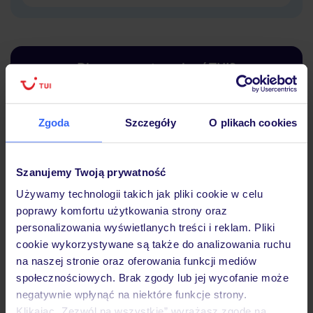
Dlaczego warto wybrać TUI?
Zgoda
Szczegóły
O plikach cookies
Lider niskich cen
Największe biuro
30 lat w P
podróży w Polsce
Szanujemy Twoją prywatność
Używamy technologii takich jak pliki cookie w celu
poprawy komfortu użytkowania strony oraz
personalizowania wyświetlanych treści i reklam. Pliki
Hotel
cookie wykorzystywane są także do analizowania ruchu
na naszej stronie oraz oferowania funkcji mediów
społecznościowych. Brak zgody lub jej wycofanie może
negatywnie wpłynąć na niektóre funkcje strony.
Pokoje
Klikając „Zezwól na wszystkie” wyrażasz zgodę na