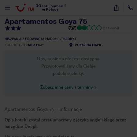
30
1
1
/
14
lat
|
numer
w Polsce
Apartamentos Goya 75
(111 opinii)
HISZPANIA
PROWINCJA MADRYT
MADRYT
KOD HOTELU
MAD11162
POKAŻ NA MAPIE
Ups, ta oferta nie jest dostępna.
Przygotowaliśmy dla Ciebie
podobne oferty:
Zobacz inne ceny i terminy
»
Apartamentos Goya 75
-
informacje
Opis hotelu został przetłumaczony z języka angielskiego przez
narzędzie DeepL
nute
Najpopularniejsze udogodnienia: