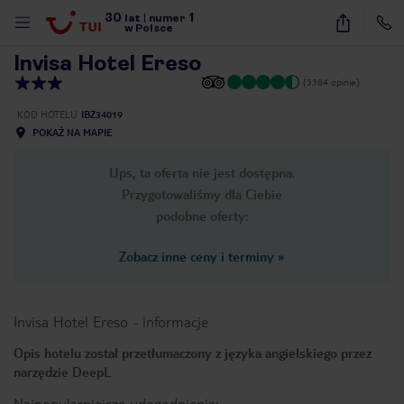
30
1
1
/
30
lat
|
numer
w Polsce
Invisa Hotel Ereso
(3384 opinie)
KOD HOTELU
IBZ34019
POKAŻ NA MAPIE
Ups, ta oferta nie jest dostępna.
Przygotowaliśmy dla Ciebie
podobne oferty:
Zobacz inne ceny i terminy
»
Invisa Hotel Ereso
-
informacje
Opis hotelu został przetłumaczony z języka angielskiego przez
narzędzie DeepL
nute
Najpopularniejsze udogodnienia: