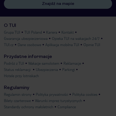
Znajdź na mapie
O TUI
Grupa TUI
TUI Poland
Kariera
Kontakt
Gwarancja ubezpieczeniowa
Opieka TUI na wakacjach 24/7
TUI.cz
Dane osobowe
Aplikacja mobilna TUI
Opinie TUI
Przydatne informacje
Podróż z TUI
Wakacje samolotem
Reklamacje
Status reklamacji
Ubezpieczenia
Parkingi
Hotele przy lotniskach
Regulaminy
Regulamin strony
Polityka prywatności
Polityka cookies
Bilety czarterowe
Warunki imprez turystycznych
Standardy ochrony małoletnich
Compliance