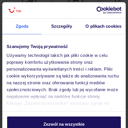
Lider niskich cen
Największe biuro
30 lat w P
podróży w Polsce
Zgoda
Szczegóły
O plikach cookies
Szanujemy Twoją prywatność
Hotel
Używamy technologii takich jak pliki cookie w celu
poprawy komfortu użytkowania strony oraz
personalizowania wyświetlanych treści i reklam. Pliki
Opinie
cookie wykorzystywane są także do analizowania ruchu
na naszej stronie oraz oferowania funkcji mediów
społecznościowych. Brak zgody lub jej wycofanie może
Wyżywienie
negatywnie wpłynąć na niektóre funkcje strony.
Klikając „Zezwól na wszystkie” wyrażasz zgodę na
umieszczenie wszystkich plików cookie. Możesz jednak
Atrakcje
personalizować swój wybór wchodząc w zakładkę
„Szczegóły”
Zezwól na wszystkie