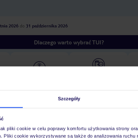
tnia 2026
do
31 października 2026
Dlaczego warto wybrać TUI?
óży
Tylko u nas opieka na
10
30 lat w Polsce
wakacjach 24/7
Szczegóły
Ważn
Pokoje
Wyżywienie
Atrakcje
infor
ść
jak pliki cookie w celu poprawy komfortu użytkowania strony or
m. Pliki cookie wykorzystywane są także do analizowania ruchu 