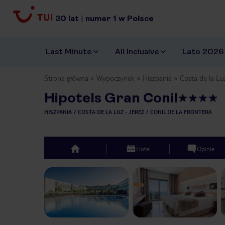
30
lat
|
numer
1
w Polsce
Last Minute
All Inclusive
Lato 2026
Strona główna
Wypoczynek
Hiszpania
Costa de la Lu
Hipotels Gran Conil
HISZPANIA
COSTA DE LA LUZ - JEREZ
CONIL DE LA FRONTERA
Hotel
Opinie
top
Previous slide