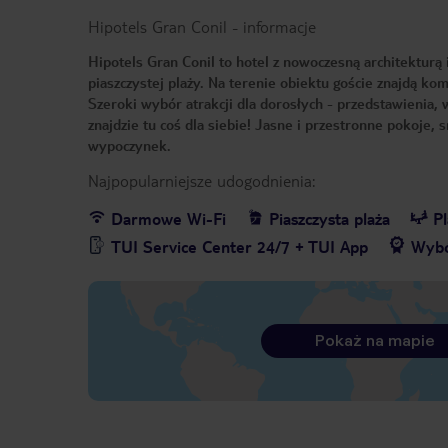
Hipotels Gran Conil
-
informacje
Hipotels Gran Conil to hotel z nowoczesną architekturą 
piaszczystej plaży. Na terenie obiektu goście znajdą k
Szeroki wybór atrakcji dla dorosłych - przedstawienia,
znajdzie tu coś dla siebie! Jasne i przestronne pokoje
wypoczynek.
Najpopularniejsze udogodnienia:
Darmowe Wi-Fi
Piaszczysta plaża
P
TUI Service Center 24/7 + TUI App
Wybó
Pokaż na mapie