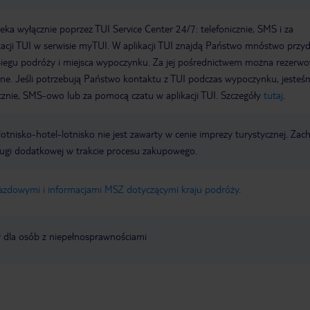
a wyłącznie poprzez TUI Service Center 24/7: telefonicznie, SMS i za
acji TUI w serwisie myTUI. W aplikacji TUI znajdą Państwo mnóstwo przy
biegu podróży i miejsca wypoczynku. Za jej pośrednictwem można rezerw
wne. Jeśli potrzebują Państwo kontaktu z TUI podczas wypoczynku, jeste
icznie, SMS-owo lub za pomocą czatu w aplikacji TUI. Szczegóły
tutaj
.
e lotnisko-hotel-lotnisko nie jest zawarty w cenie imprezy turystycznej. Za
ługi dodatkowej w trakcie procesu zakupowego.
jazdowymi i informacjami MSZ dotyczącymi kraju podróży
.
y dla osób z niepełnosprawnościami