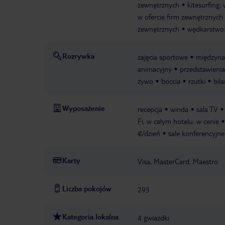
zewnętrznych
kitesurfing:
w ofercie firm zewnętrznych
zewnętrznych
wędkarstwo:
Rozrywka
zajęcia sportowe
międzyna
animacyjny
przedstawienia
żywo
boccia
rzutki
bila
Wyposażenie
recepcja
winda
sala TV
Fi, w całym hotelu: w cenie
€/dzień
sale konferencyjne
Karty
Visa, MasterCard, Maestro
Liczba pokojów
293
Kategoria lokalna
4 gwiazdki