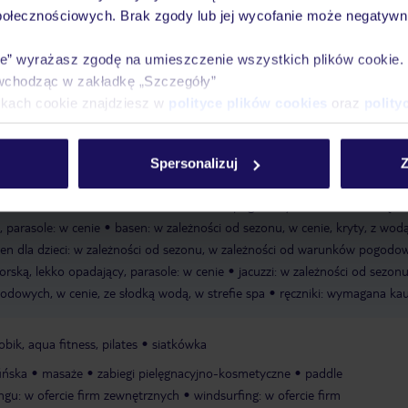
połecznościowych. Brak zgody lub jej wycofanie może negatywni
publiczna
schody prowadzące do plaży
hotel oddzielony od plaży
ie” wyrażasz zgodę na umieszczenie wszystkich plików cookie
wchodząc w zakładkę „Szczegóły”
ikach cookie znajdziesz w
polityce plików cookies
oraz
polity
miniklub:3-12 lat, luty - październik, w cenie
animacje dla dzieci: 3-17 la
abaw
plac zabaw
minidyskoteka: w cenie
klub dla nastolatków: 13-17 l
acje dla nastolatków
łóżeczka dla dzieci/niemowląt: ok. 4 €/dzień
Spersonalizuj
Z
ości od sezonu, w zależności od warunków pogodowych, w cenie, zewnętrz
, parasole: w cenie
basen: w zależności od sezonu, w cenie, kryty, z wod
en dla dzieci: w zależności od sezonu, w zależności od warunków pogodo
rską, lekko opadający, parasole: w cenie
jacuzzi: w zależności od sezonu
dowych, w cenie, ze słodką wodą, w strefie spa
ręczniki: wymagana kau
bik, aqua fitness, pilates
siatkówka
ińska
masaże
zabiegi pielęgnacyjno-kosmetyczne
paddle
ingu: w ofercie firm zewnętrznych
windsurfing: w ofercie firm