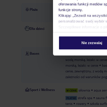
oferowania funkcji mediów s
Plaża
blisko plaży La Fontanilla
funkcje strony.
ulicą
ręczniki za kaucją
Klikając „Zezwól na wszystk
personalizować swój wybór 
Szczegółowe informacje o pl
Dla dzieci
wózek dla dzieci: za opłatą
październik
pokój gier i z
- październik, w cenie
anim
Nie zezwalaj
Basen
baseny: 3
basen: w zależn
wodą morską, leżaki: w cenie
morską, leżaki: w cenie
bas
cenie, zewnętrzny, z wodą mo
zależności od warunków pogo
Sport i Wellness
siłownia
aqua aero
W CENIE
strefa spa
sauna f
PŁATNE
tenis
rowery
szkoła surf