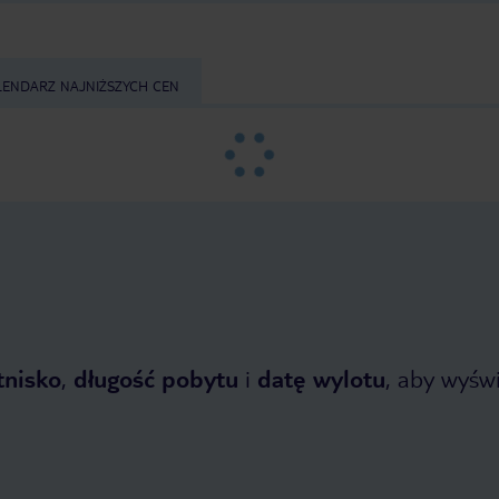
LENDARZ NAJNIŻSZYCH CEN
tnisko
,
długość pobytu
i
datę wylotu
, aby wyświe