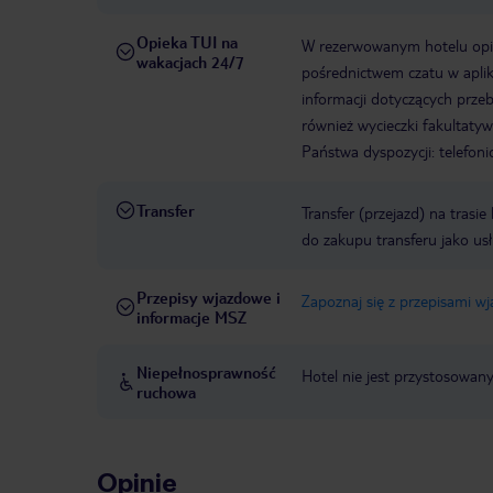
Opieka TUI na
W rezerwowanym hotelu opiek
wakacjach 24/7
pośrednictwem czatu w aplik
informacji dotyczących prze
również wycieczki fakultaty
Państwa dyspozycji: telefon
Transfer
Transfer (przejazd) na trasi
do zakupu transferu jako us
Przepisy wjazdowe i
Zapoznaj się z przepisami w
informacje MSZ
Niepełnosprawność
Hotel nie jest przystosowan
ruchowa
Opinie