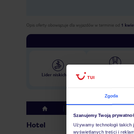
Opis oferty obowiązuje dla wyjazdów w terminie
od
1 kwie
Największe biuro podr
Lider niskich cen
w Polsce
Zgoda
Hotel
Opinie
top
Szanujemy Twoją prywatno
Hotel
Używamy technologii takich 
wyświetlanych treści i rekla