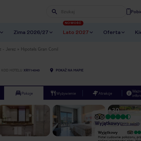
Pobi
Wpisz frazę, której szukasz
NOWOŚĆ
Zima 2026/27
Lato 2027
Oferta
Ki
z - Jerez
Hipotels Gran Conil
KOD HOTELU
XRY14040
POKAŻ NA MAPIE
Ważn
Pokoje
Wyżywienie
Atrakcje
infor
+
30
Wyjątkowy
(
2113
opinii
)
Wyjątkowy
Wyjątkowy
Miałem wielka przyjemność
Hotel cudownie położony, pr
odwiedzić dwukrotnie w tym hotelu,
pięknej piaszczystej plaży. Hot