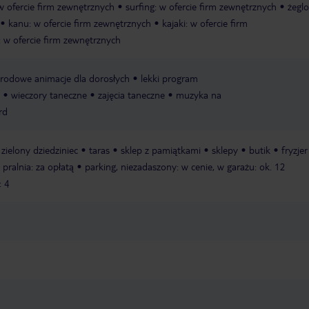
 w ofercie firm zewnętrznych
surfing: w ofercie firm zewnętrznych
żegl
kanu: w ofercie firm zewnętrznych
kajaki: w ofercie firm
 w ofercie firm zewnętrznych
rodowe animacje dla dorosłych
lekki program
wieczory taneczne
zajęcia taneczne
muzyka na
rd
zielony dziedziniec
taras
sklep z pamiątkami
sklepy
butik
fryzjer
pralnia: za opłatą
parking, niezadaszony: w cenie, w garażu: ok. 12
: 4