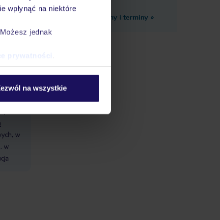
e wpłynąć na niektóre
Zobacz inne ceny i terminy
»
. Możesz jednak
ce prywatności
.
t, luty -
at, luty
ezwól na wszystkie
ny, z
ą
wych, w
, w
cja