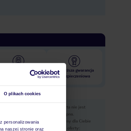
 000 hoteli w ponad 50
Najwyższa gwarancja
krajach
ubezpieczeniowa
O plikach cookies
e
Ups, ta oferta nie jest
macje
dostępna.
Przygotowaliśmy dla Ciebie
az personalizowania
podobne oferty:
na naszej stronie oraz