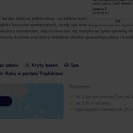
pierwszy raz w apartamencie
czysty, piękny, widać dbałość 
doskonały wielki apartament z
szczegóły. Dostaliśmy lepszy 
paula p
Justyna Ż
widokiem na ocean, drugi raz byłem
niż zamawialiśmy co było bard
2015-04-08
2018-03-01
w normalnym pokoju również minie
pozytywnym zakończeniem :)
i bardzo dobrym położeniem - na lekkim wzniesieniu, z przejściem do 
nie rozczarował. Sam hotel wzorowo,
śniadania, bardzo duży wybór
miejsce wyjątkowe jeżeli ktoś zna
potraw. Polecam bardzo :)
ompleks basenów zewnętrznych, strefę spa oraz udogodnienia dla najmł
Hiszpanie a nie poznał jeszcze costy
de la luz wybrzeże światła to nie
 wieczory tematyczne, zajęcia taneczne czy muzyka na żywo sprawią, ż
widział Hiszpanii, Miasteczko
wyjątkowo piękne tutaj można
, smaczna kuchnia oraz dobry standard obiektu gwarantują udany i kom
doświadczyć prawdziwej kultury
Andaluzyjka, odgłosy hiszpańskiej
gitary, suszone szynki, ser wyjątkowy
klimat szczerze polecam to miejsce....
lac zabaw
Kryty basen
Spa
r Roku w portalu TripAdvisor
Położenie:
ok. 2 km od centrum Conil de l
ok. 250 m od plaży
czas dojazdu z lotniska ok. 55 