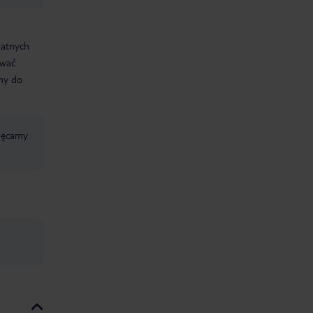
datnych
ować
śmy do
chęcamy