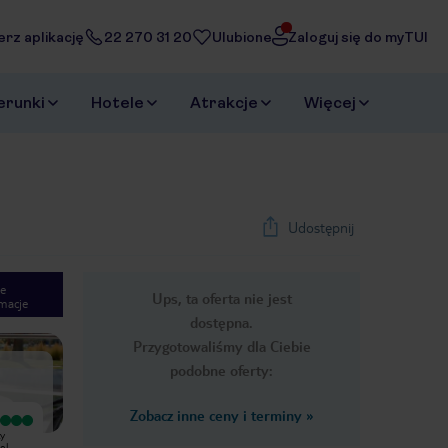
erz aplikację
22 270 31 20
Ulubione
Zaloguj się do myTUI
erunki
Hotele
Atrakcje
Więcej
Udostępnij
e
Ups, ta oferta nie jest
macje
1
/
36
dostępna.
Next slide
Przygotowaliśmy dla Ciebie
podobne oferty:
Zobacz inne ceny i terminy
»
Wyjątkowy
Wyjątkowy
zy
Miałem wielka przyjemność
Hotel cudownie położony, przy
el
odwiedzić dwukrotnie w tym hotelu,
pięknej piaszczystej plaży. Hotel