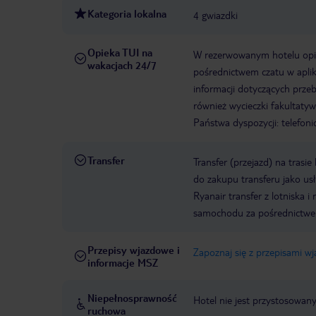
Kategoria lokalna
4 gwiazdki
Opieka TUI na
W rezerwowanym hotelu opiek
wakacjach 24/7
pośrednictwem czatu w aplik
informacji dotyczących prze
również wycieczki fakultaty
Państwa dyspozycji: telefon
Transfer
Transfer (przejazd) na trasi
do zakupu transferu jako us
Ryanair transfer z lotniska
samochodu za pośrednictw
Przepisy wjazdowe i
Zapoznaj się z przepisami w
informacje MSZ
Niepełnosprawność
Hotel nie jest przystosowan
ruchowa