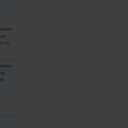
datnych
ować
śmy do
chęcamy
nią
nie