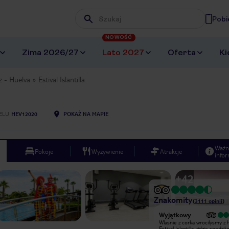
Pobi
Wpisz frazę, której szukasz
NOWOŚĆ
Zima 2026/27
Lato 2027
Oferta
Ki
z - Huelva
Estival Islantilla
ELU
HEV12020
POKAŻ NA MAPIE
Ważn
Pokoje
Wyżywienie
Atrakcje
infor
+
42
Znakomity
(
3111
opinii
)
Wyjątkowy
Bardzo słaby hotel. Na pewno nie
Wlasnie z corka wrocilysmy z 
zasługuje na 4*. Pokój brudny, mały z
Estival Islantilla, gdzie spedzi