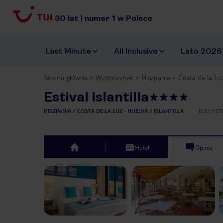
30
lat
|
numer
1
w Polsce
Last Minute
All Inclusive
Lato 2026
Strona główna
Wypoczynek
Hiszpania
Costa de la Lu
Estival Islantilla
HISZPANIA
COSTA DE LA LUZ - HUELVA
ISLANTILLA
KOD HOT
Hotel
Opinie
top
Previous slide