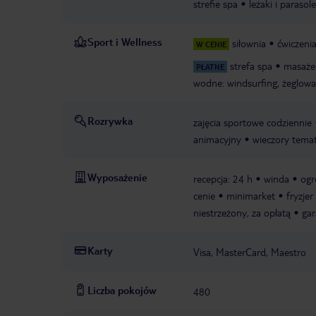
strefie spa
leżaki i parasol
Sport i Wellness
siłownia
ćwiczenia
W CENIE
strefa spa
masaże
PŁATNE
wodne: windsurfing, żeglowa
Rozrywka
zajęcia sportowe codziennie
animacyjny
wieczory tema
Wyposażenie
recepcja: 24 h
winda
ogr
cenie
minimarket
fryzjer
niestrzeżony, za opłatą
gar
Karty
Visa, MasterCard, Maestro
Liczba pokojów
480