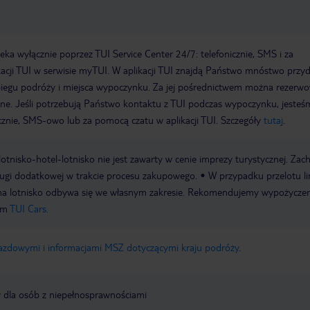
creo que es un problema comun en
muchos hoteles durante la
temporada alta. Las bebidas estaban
bastante bien, aunque
personalmente no bebo mucho
a wyłącznie poprzez TUI Service Center 24/7: telefonicznie, SMS i za
alcohol. A veces tomaba el coctel del
acji TUI w serwisie myTUI. W aplikacji TUI znajdą Państwo mnóstwo przy
dia o una sangria durante el
biegu podróży i miejsca wypoczynku. Za jej pośrednictwem można rezerw
almuerzo. El personal fue muy
amable y servicial. Un
wne. Jeśli potrzebują Państwo kontaktu z TUI podczas wypoczynku, jeste
agradecimiento especial para
icznie, SMS-owo lub za pomocą czatu w aplikacji TUI. Szczegóły
tutaj
.
Marichu del restaurante principal,
siempre sonriente y dispuesta a
ayudar. Para las personas con dieta
e lotnisko-hotel-lotnisko nie jest zawarty w cenie imprezy turystycznej. Za
sin gluten, este ha sido el mejor
ługi dodatkowej w trakcie procesu zakupowego.
W przypadku przelotu li
hotel en el que hemos estado hasta
ahora. Funcionaba un sistema de
 i na lotnisko odbywa się we własnym zakresie. Rekomendujemy wypożycze
pedidos: las comidas se encargaban
em
TUI Cars.
con antelacion, por ejemplo el
almuerzo durante el desayuno y la
cena durante el almuerzo. Te daban
jazdowymi i informacjami MSZ dotyczącymi kraju podróży
.
un papel que luego se entregaba al
camarero. Se podian pedir pizzas,
croissants, croquetas, nachos,
churros, pan y postres. Los postres
y dla osób z niepełnosprawnościami
fueron lo mejor, porque nunca antes