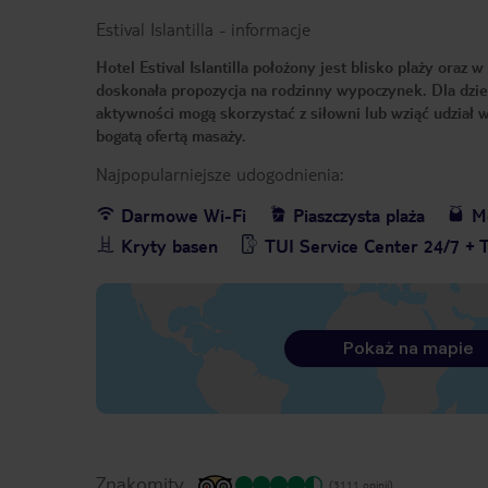
Estival Islantilla
-
informacje
Hotel Estival Islantilla położony jest blisko plaży oraz 
doskonała propozycja na rodzinny wypoczynek. Dla dzie
aktywności mogą skorzystać z siłowni lub wziąć udział w
bogatą ofertą masaży.
Najpopularniejsze udogodnienia:
Darmowe Wi-Fi
Piaszczysta plaża
Me
Kryty basen
TUI Service Center 24/7 + 
Pokaż na mapie
Znakomity
(3111 opinii)