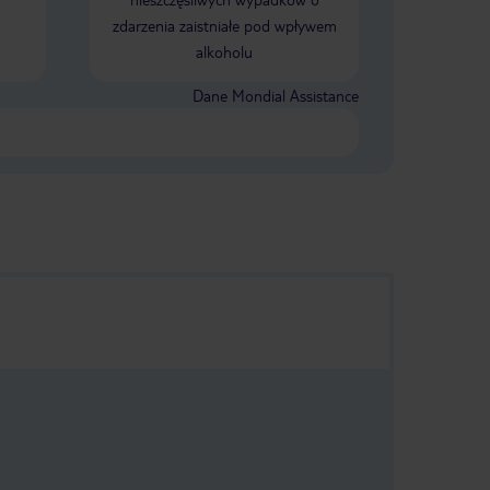
na.
loscia
zdarzenia zaistniałe pod wpływem
c, ze to
okojna
alkoholu
dzo
Dane Mondial Assistance
iego
.
nia na
kiego
o nam
uwazamy
yo del
ia de
mos muy
l en
 sido
ia de 4
la
a
 el
que no
e
l resto
 mi fue
que es