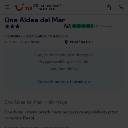
30
1
1
/
13
lat
|
numer
w Polsce
Ona Aldea del Mar
(252 opinie)
HISZPANIA
COSTA BLANCA
TORREVIEJA
KOD HOTELU
ALC28004
POKAŻ NA MAPIE
Ups, ta oferta nie jest dostępna.
Przygotowaliśmy dla Ciebie
podobne oferty:
Zobacz inne ceny i terminy
»
Ona Aldea del Mar
-
informacje
Opis hotelu został przetłumaczony z języka angielskiego przez
narzędzie DeepL
nute
Najpopularniejsze udogodnienia: