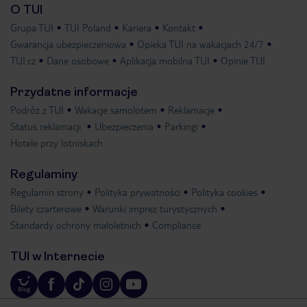
O TUI
Grupa TUI
TUI Poland
Kariera
Kontakt
Gwarancja ubezpieczeniowa
Opieka TUI na wakacjach 24/7
TUI.cz
Dane osobowe
Aplikacja mobilna TUI
Opinie TUI
Przydatne informacje
Podróż z TUI
Wakacje samolotem
Reklamacje
Status reklamacji
Ubezpieczenia
Parkingi
Hotele przy lotniskach
Regulaminy
Regulamin strony
Polityka prywatności
Polityka cookies
Bilety czarterowe
Warunki imprez turystycznych
Standardy ochrony małoletnich
Compliance
TUI w Internecie