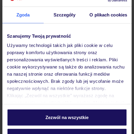
Zgoda
Szczegóły
O plikach cookies
Hotel
Szanujemy Twoją prywatność
Używamy technologii takich jak pliki cookie w celu
Pokoje
poprawy komfortu użytkowania strony oraz
personalizowania wyświetlanych treści i reklam. Pliki
cookie wykorzystywane są także do analizowania ruchu
Wyżywienie
na naszej stronie oraz oferowania funkcji mediów
społecznościowych. Brak zgody lub jej wycofanie może
negatywnie wpłynąć na niektóre funkcje strony.
Atrakcje
Klikając „Zezwól na wszystkie” wyrażasz zgodę na
umieszczenie wszystkich plików cookie. Możesz jednak
personalizować swój wybór wchodząc w zakładkę
„Szczegóły”
Zezwól na wszystkie
Ważne informacje
Szczegółowe informacje o plikach cookie znajdziesz
w
polityce plików cookies
oraz
polityce prywatności
.