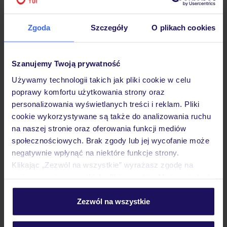
Hotel
Zgoda
Szczegóły
O plikach cookies
Opinie
Szanujemy Twoją prywatność
Używamy technologii takich jak pliki cookie w celu
poprawy komfortu użytkowania strony oraz
Pokoje
personalizowania wyświetlanych treści i reklam. Pliki
cookie wykorzystywane są także do analizowania ruchu
na naszej stronie oraz oferowania funkcji mediów
Wyżywienie
społecznościowych. Brak zgody lub jej wycofanie może
negatywnie wpłynąć na niektóre funkcje strony.
Klikając „Zezwól na wszystkie” wyrażasz zgodę na
Atrakcje
umieszczenie wszystkich plików cookie. Możesz jednak
personalizować swój wybór wchodząc w zakładkę
„Szczegóły”
Zezwól na wszystkie
Ważne informacje
Szczegółowe informacje o plikach cookie znajdziesz
w
polityce plików cookies
oraz
polityce prywatności
.