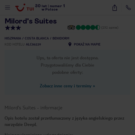
30
1
1
/
13
lat
|
numer
w Polsce
Milord's Suites
(252 opinie)
HISZPANIA
COSTA BLANCA
BENIDORM
KOD HOTELU
ALC06229
POKAŻ NA MAPIE
Ups, ta oferta nie jest dostępna.
Przygotowaliśmy dla Ciebie
podobne oferty:
Zobacz inne ceny i terminy
»
Milord's Suites
-
informacje
Opis hotelu został przetłumaczony z języka angielskiego przez
narzędzie DeepL
nute
Najpopularniejsze udogodnienia: