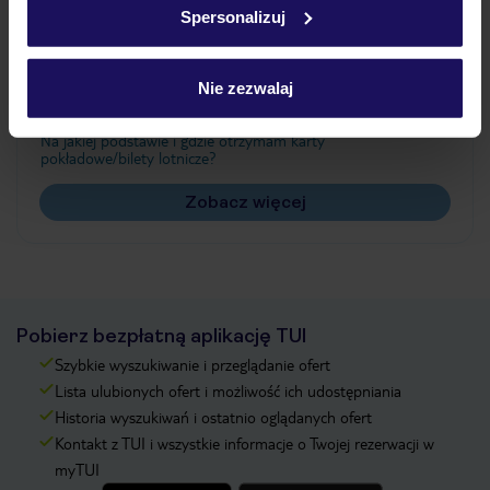
Spersonalizuj
Często zadawane pytania
Jak zmienić uczestników/osobę zgłaszającą?
Nie zezwalaj
Czy w Hotelu będzie przedstawiciel TUI?
Na jakiej podstawie i gdzie otrzymam karty
pokładowe/bilety lotnicze?
Zobacz więcej
Pobierz bezpłatną aplikację TUI
Szybkie wyszukiwanie i przeglądanie ofert
Lista ulubionych ofert i możliwość ich udostępniania
Historia wyszukiwań i ostatnio oglądanych ofert
Kontakt z TUI i wszystkie informacje o Twojej rezerwacji w
myTUI