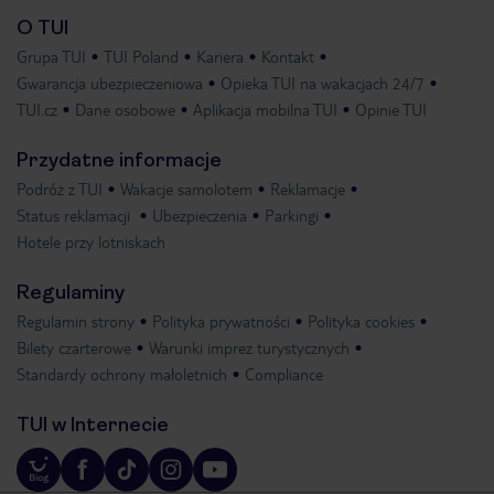
O TUI
Grupa TUI
TUI Poland
Kariera
Kontakt
Gwarancja ubezpieczeniowa
Opieka TUI na wakacjach 24/7
TUI.cz
Dane osobowe
Aplikacja mobilna TUI
Opinie TUI
Przydatne informacje
Podróż z TUI
Wakacje samolotem
Reklamacje
Status reklamacji
Ubezpieczenia
Parkingi
Hotele przy lotniskach
Regulaminy
Regulamin strony
Polityka prywatności
Polityka cookies
Bilety czarterowe
Warunki imprez turystycznych
Standardy ochrony małoletnich
Compliance
TUI w Internecie