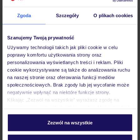
Zgoda
Szczegóły
O plikach cookies
Hotel
Szanujemy Twoją prywatność
Używamy technologii takich jak pliki cookie w celu
Pokoje
poprawy komfortu użytkowania strony oraz
personalizowania wyświetlanych treści i reklam. Pliki
cookie wykorzystywane są także do analizowania ruchu
Wyżywienie
na naszej stronie oraz oferowania funkcji mediów
społecznościowych. Brak zgody lub jej wycofanie może
negatywnie wpłynąć na niektóre funkcje strony.
Atrakcje
Klikając „Zezwól na wszystkie” wyrażasz zgodę na
umieszczenie wszystkich plików cookie. Możesz jednak
personalizować swój wybór wchodząc w zakładkę
„Szczegóły”
Zezwól na wszystkie
Ważne informacje
Szczegółowe informacje o plikach cookie znajdziesz
w
polityce plików cookies
oraz
polityce prywatności
.