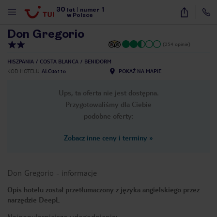
30
1
1
/
14
lat
|
numer
w Polsce
Don Gregorio
(254 opinie)
HISZPANIA
COSTA BLANCA
BENIDORM
KOD HOTELU
ALC06116
POKAŻ NA MAPIE
Ups, ta oferta nie jest dostępna.
Przygotowaliśmy dla Ciebie
podobne oferty:
Zobacz inne ceny i terminy
»
Don Gregorio
-
informacje
Opis hotelu został przetłumaczony z języka angielskiego przez
narzędzie DeepL
nute
Najpopularniejsze udogodnienia: