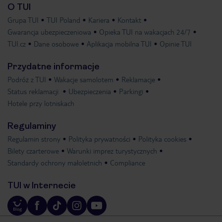
O TUI
Grupa TUI
TUI Poland
Kariera
Kontakt
Gwarancja ubezpieczeniowa
Opieka TUI na wakacjach 24/7
TUI.cz
Dane osobowe
Aplikacja mobilna TUI
Opinie TUI
Przydatne informacje
Podróż z TUI
Wakacje samolotem
Reklamacje
Status reklamacji
Ubezpieczenia
Parkingi
Hotele przy lotniskach
Regulaminy
Regulamin strony
Polityka prywatności
Polityka cookies
Bilety czarterowe
Warunki imprez turystycznych
Standardy ochrony małoletnich
Compliance
TUI w Internecie