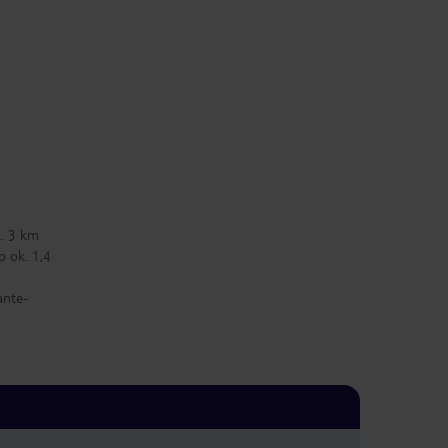
k. 3 km
 ok. 1,4
ante-