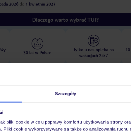
opada 2026
do
1 kwietnia 2027
Dlaczego warto wybrać TUI?
óży
Tylko u nas opieka na
10
30 lat w Polsce
wakacjach 24/7
Pokoje
Wyżywienie
Atrakcje
Ważne i
Szczegóły
ść
jak pliki cookie w celu poprawy komfortu użytkowania strony or
rantuje orzeźwienie. Goście mogą zrelaksować się na tarasie słonecznym
m. Pliki cookie wykorzystywane są także do analizowania ruchu 
a z hydromasażem w basenie zapewnia przytulny relaks. Dostępne są róż