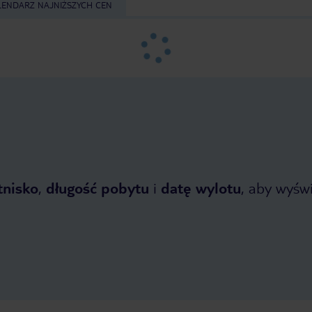
LENDARZ NAJNIŻSZYCH CEN
tnisko
,
długość pobytu
i
datę wylotu
, aby wyświe