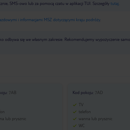
icznie, SMS-owo lub za pomocą czatu w aplikacji TUI. Szczegóły
tutaj
.
jazdowymi i informacjami MSZ dotyczącymi kraju podróży
.
otnisko odbywa się we własnym zakresie. Rekomendujemy wypożyczenie sa
koju
:
7AB
Kod pokoju
:
7AD
TV
fon
telefon
a lub prysznic
wanna lub prysznic
WC