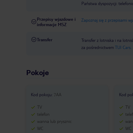
Państwa dyspozycji: telefon
Przepisy wjazdowe i
Zapoznaj się z przepisami w
informacje MSZ
Transfer
Transfer z lotniska i na l
za pośrednictwem
TUI Cars.
Pokoje
Kod pokoju
:
7AA
Kod po
TV
TV
telefon
tele
wanna lub prysznic
wann
WC
WC