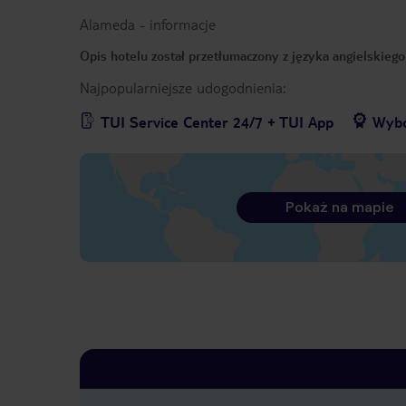
Alameda
-
informacje
Opis hotelu został przetłumaczony z języka angielskieg
Najpopularniejsze udogodnienia:
TUI Service Center 24/7 + TUI App
Wybó
Pokaż na mapie