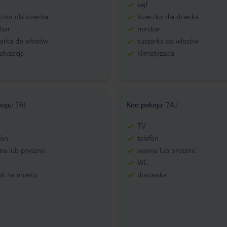
sejf
czko dla dziecka
łóżeczko dla dziecka
ibar
minibar
zarka do włosów
suszarka do włosów
atyzacja
klimatyzacja
koju
:
7AI
Kod pokoju
:
7AJ
TV
fon
telefon
a lub prysznic
wanna lub prysznic
WC
ok na miasto
dostawka