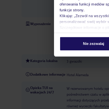
oferowania funkcji mediów s
atrakcje, w tym jazda na rowe
funkcje strony.
golfowe
wypożyczalnia ro
Klikając „Zezwól na wszystk
personalizować swój wybór 
Wyposażenie
całodobowa recepcja
park
Szczegółowe informacje o pl
12:00:00
garaż
otwarcie
1998
winda
liczba wind:
68
baseny:basen odkryty, p
Nie zezwalaj
Diners Club, EC Maestro, Ma
Kategoria lokalna
3 gwiazdki
Dodatkowe informacje
Hotel Alameda
Opieka TUI na
W rezerwowanym hotelu opiek
wakacjach 24/7
pośrednictwem czatu w aplik
informacji dotyczących prze
również wycieczki fakultaty