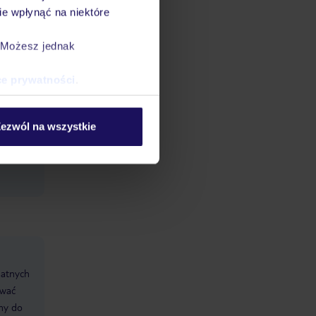
e wpłynąć na niektóre
. Możesz jednak
ce prywatności
.
 pokoi:
xpress,
ezwól na wszystkie
datnych
ować
śmy do