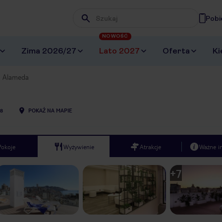
Pobi
Wpisz frazę, której szukasz
NOWOŚĆ
Zima 2026/27
Lato 2027
Oferta
Ki
Alameda
8
POKAŻ NA MAPIE
Pokoje
Wyżywienie
Atrakcje
Ważne i
+
7