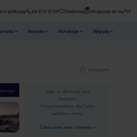
erz aplikację
22 270 31 20
Ulubione
Zaloguj się do myTUI
erunki
Hotele
Atrakcje
Więcej
Udostępnij
nformacje
Ups, ta oferta nie jest
1
/
13
dostępna.
Next slide
Przygotowaliśmy dla Ciebie
podobne oferty:
Zobacz inne ceny i terminy
»