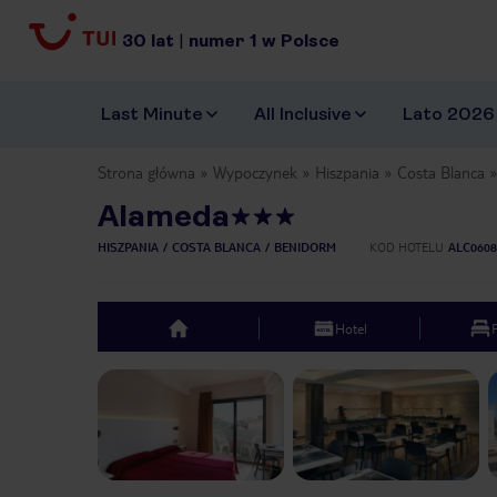
30
lat
|
numer
1
w Polsce
Last Minute
All Inclusive
Lato 2026
Strona główna
Wypoczynek
Hiszpania
Costa Blanca
Alameda
HISZPANIA
COSTA BLANCA
BENIDORM
KOD HOTELU
ALC0608
Hotel
top
Previous slide