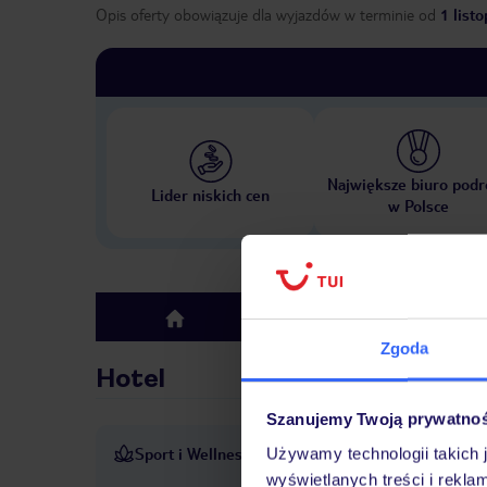
Opis oferty obowiązuje dla wyjazdów w terminie
od
1 list
Największe biuro podr
Lider niskich cen
w Polsce
Hotel
top
Zgoda
Hotel
Szanujemy Twoją prywatno
Sport i Wellness
Używamy technologii takich 
Obszar odkrytego basenu gwa
wyświetlanych treści i rekla
leżakami i parasolami. Wann