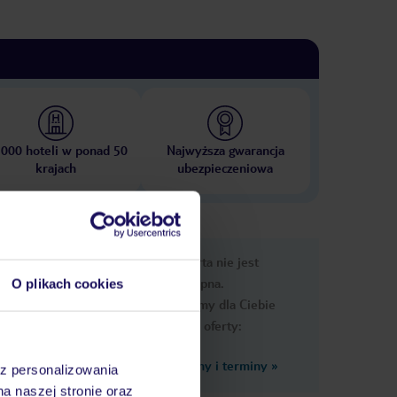
 000 hoteli w ponad 50
Najwyższa gwarancja
krajach
ubezpieczeniowa
nformacje
Ups, ta oferta nie jest
dostępna.
O plikach cookies
Przygotowaliśmy dla Ciebie
podobne oferty:
Zobacz inne ceny i terminy
»
az personalizowania
 z
na naszej stronie oraz
ne