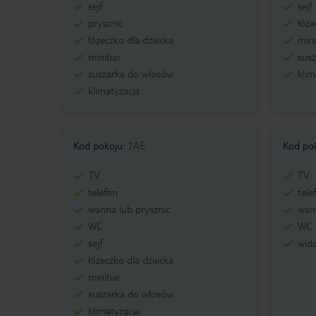
sejf
sejf
prysznic
łóże
łóżeczko dla dziecka
min
minibar
sus
suszarka do włosów
klim
klimatyzacja
Kod pokoju
:
7AE
Kod po
TV
TV
telefon
tele
wanna lub prysznic
wann
WC
WC
sejf
wid
łóżeczko dla dziecka
minibar
suszarka do włosów
klimatyzacja