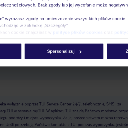
połecznościowych. Brak zgody lub jej wycofanie może negatywni
rze/kolarstwo górskie, golf, siłownia, spa i solarium.
pole
werów
siłownia
wanna z hydromasażem.
ie” wyrażasz zgodę na umieszczenie wszystkich plików cookie
wchodząc w zakładkę „Szczegóły”
ing
zameldowanie od: 16:00:00
wymeldowanie do:
ikach cookie znajdziesz w
polityce plików cookies
oraz
polity
 hotelu: 1960
sejf w hotelu
WLAN/WiFi w hotelu
ostatni remont:
 1
room service
taras słoneczny
łączna liczba pięter: 7
łączna liczba
arasole przy basenie, leżaki przy basenie
metody płatności: American E
Spersonalizuj
Z
stercard, Visa
a wyłącznie poprzez TUI Service Center 24/7: telefonicznie, SMS i za
acji TUI w serwisie myTUI. W aplikacji TUI znajdą Państwo mnóstwo przy
biegu podróży i miejsca wypoczynku. Za jej pośrednictwem można rezerw
wne. Jeśli potrzebują Państwo kontaktu z TUI podczas wypoczynku, jeste