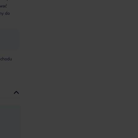
ować
śmy do
mochodu