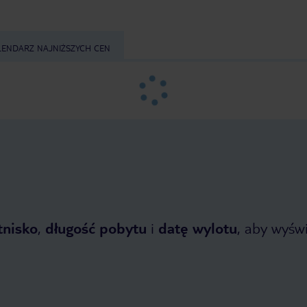
LENDARZ NAJNIŻSZYCH CEN
tnisko
,
długość pobytu
i
datę wylotu
, aby wyświe