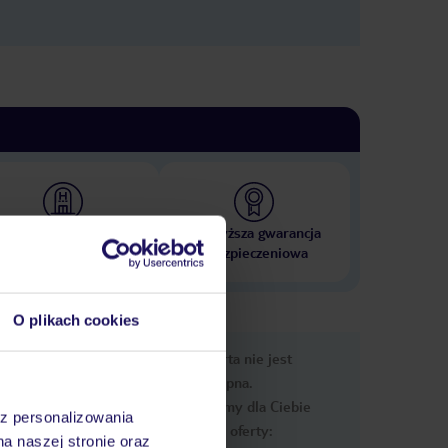
 000 hoteli w ponad 50
Najwyższa gwarancja
krajach
ubezpieczeniowa
O plikach cookies
nformacje
Ups, ta oferta nie jest
dostępna.
Przygotowaliśmy dla Ciebie
az personalizowania
podobne oferty:
na naszej stronie oraz