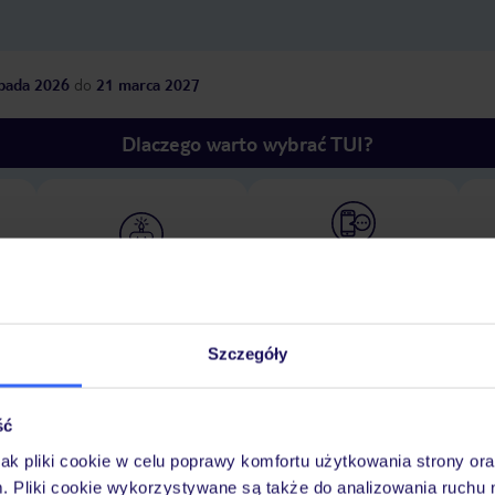
opada 2026
do
21 marca 2027
Dlaczego warto wybrać TUI?
óży
Tylko u nas opieka na
10
30 lat w Polsce
wakacjach 24/7
Szczegóły
Pokoje
Wyżywienie
Atrakcje
Ważne i
ść
jak pliki cookie w celu poprawy komfortu użytkowania strony or
m. Pliki cookie wykorzystywane są także do analizowania ruchu 