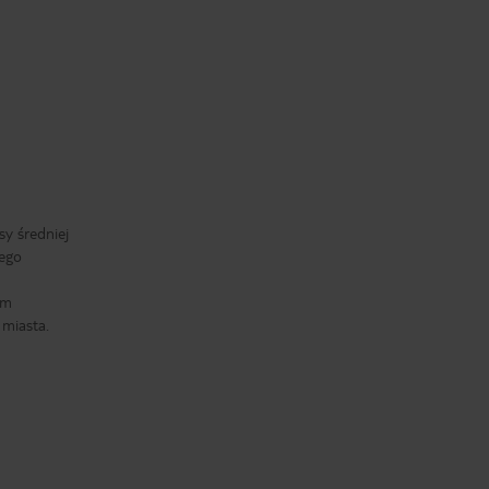
sy średniej
nego
ym
miasta.