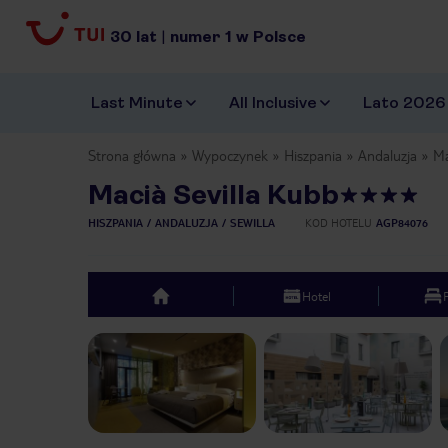
30
lat
|
numer
1
w Polsce
Last Minute
All Inclusive
Lato 2026
Strona główna
Wypoczynek
Hiszpania
Andaluzja
Ma
Macià Sevilla Kubb
HISZPANIA
ANDALUZJA
SEWILLA
KOD HOTELU
AGP84076
Hotel
top
Previous slide