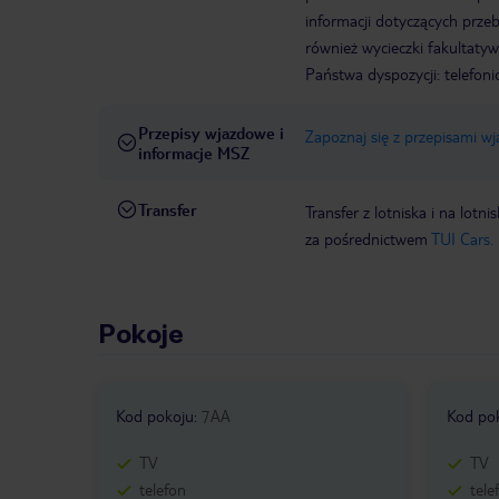
informacji dotyczących prze
również wycieczki fakultaty
Państwa dyspozycji: telefon
Przepisy wjazdowe i
Zapoznaj się z przepisami w
informacje MSZ
Transfer
Transfer z lotniska i na l
za pośrednictwem
TUI Cars.
Pokoje
Kod pokoju
:
7AA
Kod po
TV
TV
telefon
tele