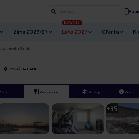
Pobi
Wpisz frazę, której szukasz
NOWOŚĆ
Zima 2026/27
Lato 2027
Oferta
Ki
cià Sevilla Kubb
POKAŻ NA MAPIE
Pokoje
Wyżywienie
Atrakcje
Ważne i
+
35