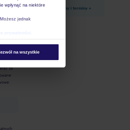
e wpłynąć na niektóre
Zobacz inne ceny i terminy
»
. Możesz jednak
ce prywatności
.
. 40
iFi, w
ezwól na wszystkie
y
ależy
araż: za
zowane
awowe:
datnych