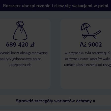
Rozszerz ubezpieczenie i ciesz się wakacjami w pełni
689 420 zł
Aż 9002
 wyniósł koszt obsługi medycznej
w przypadku tylu rezerwacji Kl
pokryty jednorazowo przez
otrzymali zwrot kosztów wakac
ubezpieczyciela
ramach ubezpieczenia od rezyg
Sprawdź szczegóły wariantów ochrony
»