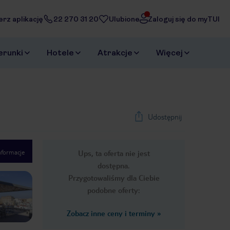
erz aplikację
22 270 31 20
Ulubione
Zaloguj się do myTUI
erunki
Hotele
Atrakcje
Więcej
Udostępnij
nformacje
Ups, ta oferta nie jest
1
/
41
dostępna.
Next slide
Przygotowaliśmy dla Ciebie
podobne oferty:
Zobacz inne ceny i terminy
»