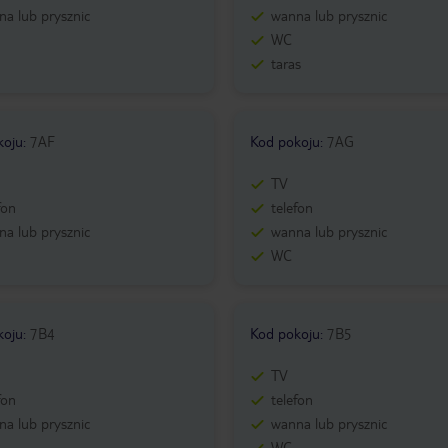
a lub prysznic
wanna lub prysznic
WC
taras
koju
:
7AF
Kod pokoju
:
7AG
TV
fon
telefon
a lub prysznic
wanna lub prysznic
WC
koju
:
7B4
Kod pokoju
:
7B5
TV
fon
telefon
a lub prysznic
wanna lub prysznic
WC