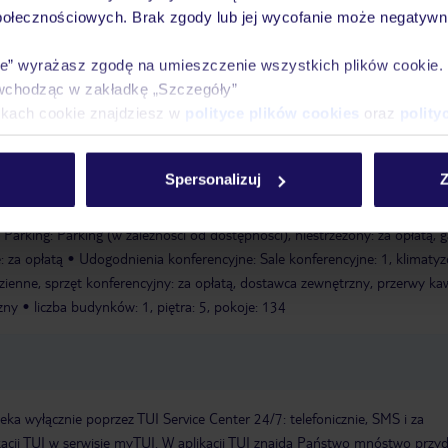
połecznościowych. Brak zgody lub jej wycofanie może negatywni
ie” wyrażasz zgodę na umieszczenie wszystkich plików cookie
wchodząc w zakładkę „Szczegóły”
rowaniu: 3 lata
Hotel dla niepalących
Godzina zameldowania: od
ikach cookie znajdziesz w
polityce plików cookies
oraz
polity
nia: do 12:00
Późne wymeldowanie: płatność gotówką, jednorazowo ok
emont: 2019
Recepcja: codziennie, sejf hotelowy: za opłatą
Usługi dla
on/część telewizyjna
Taras na dachu, taras słoneczny
Internet: WLAN/W
Spersonalizuj
Z
zpłatnie
Pralnia: za opłatą
Usługi konsjerża, serwis bagażowy
Metod
 MasterCard, American Express, Diners, EC card/Maestro, kartę kredytową n
Parking: Parking (w zależności od dostępności), niestrzeżony: za opłatą, g
 za opłatą
Udogodnienia konferencyjne: Sale konferencyjne: 1, klimaty
dzienne, sprzęt konferencyjny: za opłatą, dostawca zewnętrzny, przerwy k
zny
liczba budynków: 1, piętra: 5, pokoje: 134
a wyłącznie poprzez TUI Service Center 24/7: telefonicznie, SMS i za
acji TUI w serwisie myTUI. W aplikacji TUI znajdą Państwo mnóstwo przy