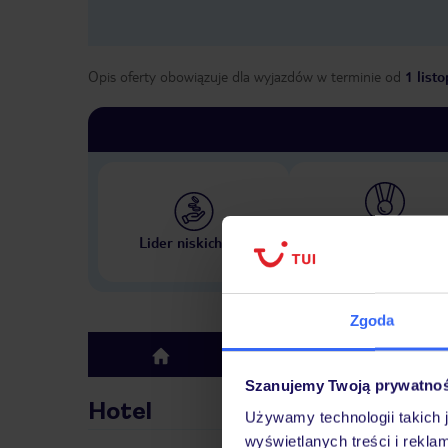
Opis oferty obowiązuje dla wyjazdów w terminie
od
1 list
Największe biuro podr
Lider niskich cen
w Polsce
Zgoda
Hotel
top
Szanujemy Twoją prywatno
Hotel
Używamy technologii takich 
wyświetlanych treści i rekla