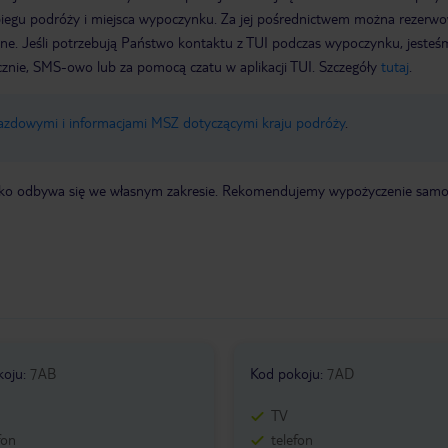
biegu podróży i miejsca wypoczynku. Za jej pośrednictwem można rezerw
wne. Jeśli potrzebują Państwo kontaktu z TUI podczas wypoczynku, jeste
icznie, SMS-owo lub za pomocą czatu w aplikacji TUI. Szczegóły
tutaj
.
jazdowymi i informacjami MSZ dotyczącymi kraju podróży
.
otnisko odbywa się we własnym zakresie. Rekomendujemy wypożyczenie sa
koju
:
7AB
Kod pokoju
:
7AD
TV
fon
telefon