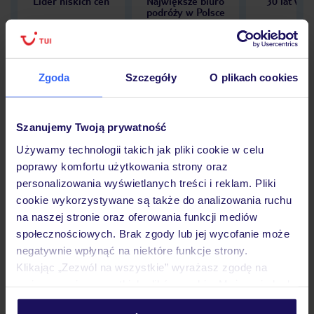
Lider niskich cen
Największe biuro
30 lat w P
podróży w Polsce
Zgoda
Szczegóły
O plikach cookies
Hotel
Szanujemy Twoją prywatność
Używamy technologii takich jak pliki cookie w celu
Opinie
poprawy komfortu użytkowania strony oraz
personalizowania wyświetlanych treści i reklam. Pliki
cookie wykorzystywane są także do analizowania ruchu
Pokoje
na naszej stronie oraz oferowania funkcji mediów
społecznościowych. Brak zgody lub jej wycofanie może
negatywnie wpłynąć na niektóre funkcje strony.
Wyżywienie
Klikając „Zezwól na wszystkie” wyrażasz zgodę na
umieszczenie wszystkich plików cookie. Możesz jednak
personalizować swój wybór wchodząc w zakładkę
Atrakcje