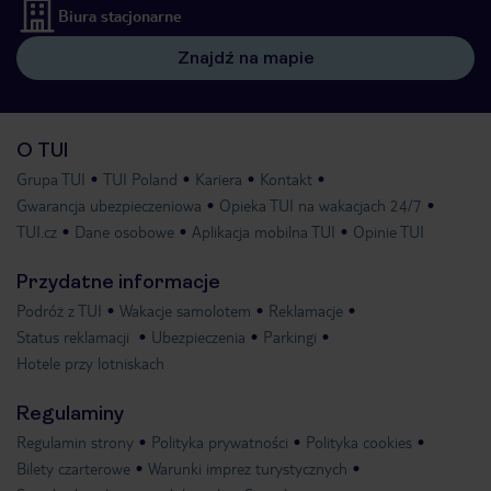
Biura stacjonarne
Znajdź na mapie
O TUI
Grupa TUI
TUI Poland
Kariera
Kontakt
Gwarancja ubezpieczeniowa
Opieka TUI na wakacjach 24/7
TUI.cz
Dane osobowe
Aplikacja mobilna TUI
Opinie TUI
Przydatne informacje
Podróż z TUI
Wakacje samolotem
Reklamacje
Status reklamacji
Ubezpieczenia
Parkingi
Hotele przy lotniskach
Regulaminy
Regulamin strony
Polityka prywatności
Polityka cookies
Bilety czarterowe
Warunki imprez turystycznych