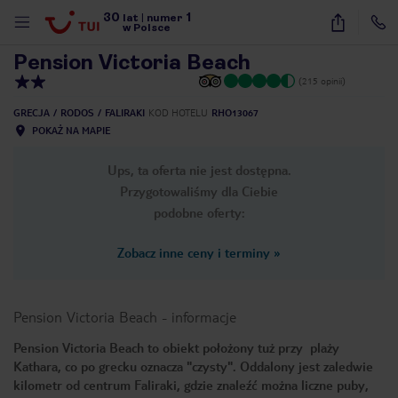
30
1
1
/
8
lat
|
numer
w Polsce
Pension Victoria Beach
(215 opinii)
GRECJA
RODOS
FALIRAKI
KOD HOTELU
RHO13067
POKAŻ NA MAPIE
Ups, ta oferta nie jest dostępna.
Przygotowaliśmy dla Ciebie
podobne oferty:
Zobacz inne ceny i terminy
»
Pension Victoria Beach
-
informacje
Pension Victoria Beach to obiekt położony tuż przy plaży
Kathara, co po grecku oznacza "czysty". Oddalony jest zaledwie
nute
kilometr od centrum Faliraki, gdzie znaleźć można liczne puby,