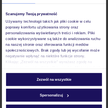
Pokoje
Szanujemy Twoją prywatność
Używamy technologii takich jak pliki cookie w celu
poprawy komfortu użytkowania strony oraz
Wyżywienie
personalizowania wyświetlanych treści i reklam. Pliki
cookie wykorzystywane są także do analizowania ruchu
na naszej stronie oraz oferowania funkcji mediów
Atrakcje
społecznościowych. Brak zgody lub jej wycofanie może
negatywnie wpłynąć na niektóre funkcje strony.
Klikając „Zezwól na wszystkie” wyrażasz zgodę na
Ważne informacje
umieszczenie wszystkich plików cookie. Możesz jednak
personalizować swój wybór wchodząc w zakładkę
„Szczegóły”
Zezwól na wszystkie
Szczegółowe informacje o plikach cookie znajdziesz
Często zadawane pytania
w
polityce plików cookies
oraz
polityce prywatności
.
Jak zmienić uczestników/osobę zgłaszającą?
Spersonalizuj
Czy w Hotelu będzie przedstawiciel TUI?
Na jakiej podstawie i gdzie otrzymam karty