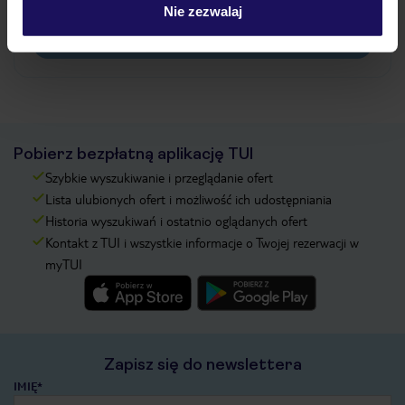
pokładowe/bilety lotnicze?
Nie zezwalaj
Zobacz więcej
Pobierz bezpłatną aplikację TUI
Szybkie wyszukiwanie i przeglądanie ofert
Lista ulubionych ofert i możliwość ich udostępniania
Historia wyszukiwań i ostatnio oglądanych ofert
Kontakt z TUI i wszystkie informacje o Twojej rezerwacji w
myTUI
Zapisz się do newslettera
IMIĘ*