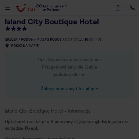
30
1
1
/
11
lat
|
numer
w Polsce
Island City Boutique Hotel
GRECJA
RODOS
MIASTO RODOS
KOD HOTELU
RHO11107
POKAŻ NA MAPIE
Ups, ta oferta nie jest dostępna.
Przygotowaliśmy dla Ciebie
podobne oferty:
Zobacz inne ceny i terminy
»
Island City Boutique Hotel
-
informacje
Opis hotelu został przetłumaczony z języka angielskiego przez
narzędzie DeepL
nute
Najpopularniejsze udogodnienia: