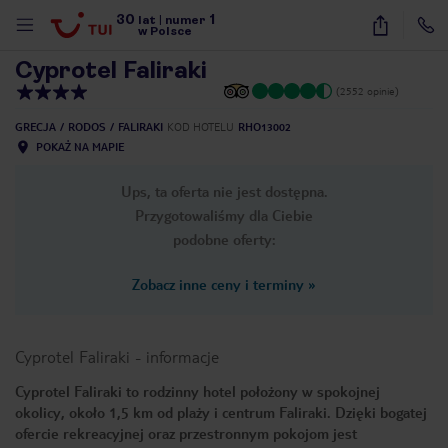
30
1
1
/
50
lat
|
numer
w Polsce
Cyprotel Faliraki
(2552 opinie)
GRECJA
RODOS
FALIRAKI
KOD HOTELU
RHO13002
POKAŻ NA MAPIE
Ups, ta oferta nie jest dostępna.
Przygotowaliśmy dla Ciebie
podobne oferty:
Zobacz inne ceny i terminy
»
Cyprotel Faliraki
-
informacje
Cyprotel Faliraki to rodzinny hotel położony w spokojnej
okolicy, około 1,5 km od plaży i centrum Faliraki. Dzięki bogatej
nute
ofercie rekreacyjnej oraz przestronnym pokojom jest