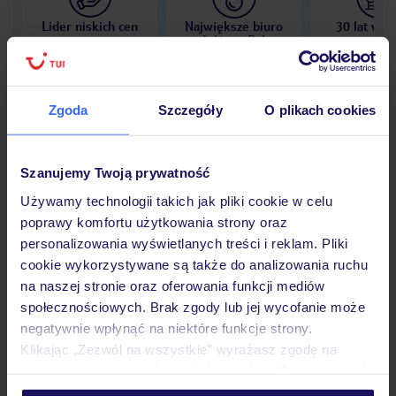
Lider niskich cen
Największe biuro
30 lat w P
podróży w Polsce
Zgoda
Szczegóły
O plikach cookies
Hotel
Szanujemy Twoją prywatność
Używamy technologii takich jak pliki cookie w celu
Opinie
poprawy komfortu użytkowania strony oraz
personalizowania wyświetlanych treści i reklam. Pliki
cookie wykorzystywane są także do analizowania ruchu
Pokoje
na naszej stronie oraz oferowania funkcji mediów
społecznościowych. Brak zgody lub jej wycofanie może
negatywnie wpłynąć na niektóre funkcje strony.
Klikając „Zezwól na wszystkie” wyrażasz zgodę na
Wyżywienie
umieszczenie wszystkich plików cookie. Możesz jednak
personalizować swój wybór wchodząc w zakładkę