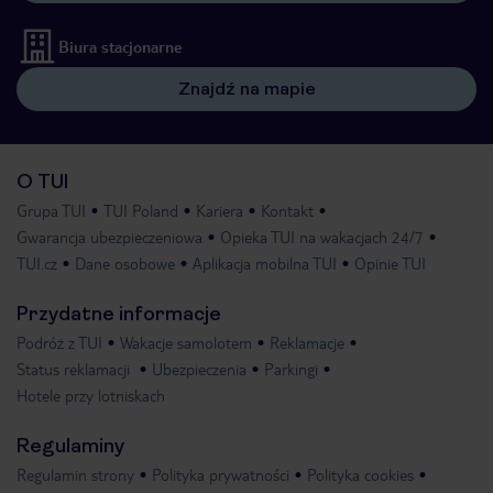
Biura stacjonarne
Znajdź na mapie
O TUI
Grupa TUI
TUI Poland
Kariera
Kontakt
Gwarancja ubezpieczeniowa
Opieka TUI na wakacjach 24/7
TUI.cz
Dane osobowe
Aplikacja mobilna TUI
Opinie TUI
Przydatne informacje
Podróż z TUI
Wakacje samolotem
Reklamacje
Status reklamacji
Ubezpieczenia
Parkingi
Hotele przy lotniskach
Regulaminy
Regulamin strony
Polityka prywatności
Polityka cookies