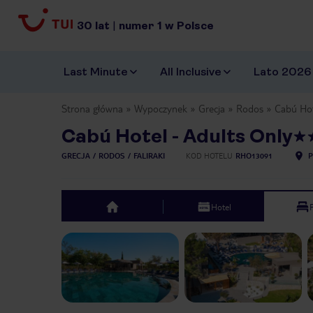
30
lat
|
numer
1
w Polsce
Last Minute
All Inclusive
Lato 2026
Strona główna
Wypoczynek
Grecja
Rodos
Cabú Hot
Cabú Hotel - Adults Only
GRECJA
RODOS
FALIRAKI
KOD HOTELU
RHO13091
P
Hotel
top
Previous slide