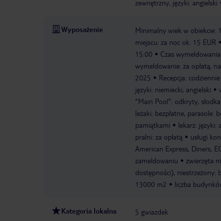
zewnętrzny, języki: angielski
Wyposażenie
Minimalny wiek w obiekcie: 1
miejscu: za noc ok. 15 EUR
15:00
Czas wymeldowania
wymeldowanie: za opłatą, na
2025
Recepcja: codziennie
języki: niemiecki, angielski
"Main Pool": odkryty, słodka
leżaki: bezpłatne, parasole: 
pamiątkami
lekarz: języki: 
pralni: za opłatą
usługi kon
American Express, Diners, 
zameldowaniu
zwierzęta n
dostępności), niestrzeżony: b
13000 m2
liczba budynków:
Kategoria lokalna
5 gwiazdek