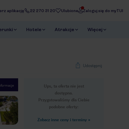
erz aplikację
22 270 31 20
Ulubione
Zaloguj się do myTUI
erunki
Hotele
Atrakcje
Więcej
Udostępnij
nformacje
Ups, ta oferta nie jest
1
/
47
dostępna.
Next slide
Przygotowaliśmy dla Ciebie
podobne oferty:
Zobacz inne ceny i terminy
»