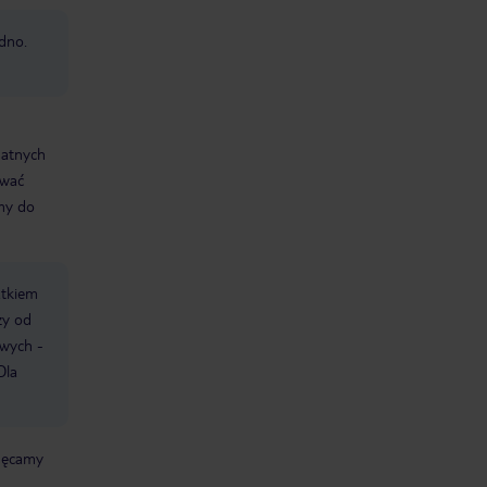
edno.
datnych
ować
śmy do
atkiem
ży od
owych -
Dla
chęcamy