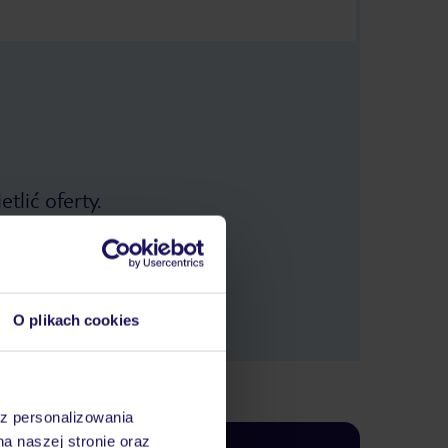
tlić oferty.
O plikach cookies
az personalizowania
na naszej stronie oraz