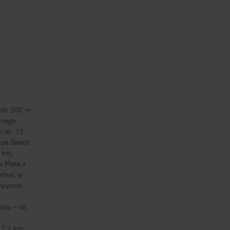
koło 500 m
znego
i ok. 13
dise Beach
2 km,
o Mera z
echać w
 wynosi
ras – ok.
 2,2 km