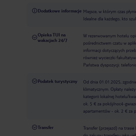
Dodatkowe informacje
Miejsce, w którym czas płynie
Idealne dla każdego, kto sz
Opieka TUI na
W rezerwowanym hotelu opiek
wakacjach 24/7
pośrednictwem czatu w aplik
informacji dotyczących prze
również wycieczki fakultaty
Państwa dyspozycji: telefon
Podatek turystyczny
Od dnia 01.01.2025, zgodnie
klimatycznym. Opłaty należ
kategorii lokalnej hotelu/k
ok. 5 € za pokój/noc4-gwia
apartamentów - ok. 2 € za po
Transfer
Transfer (przejazd) na trasi
do zakupu transferu jako us