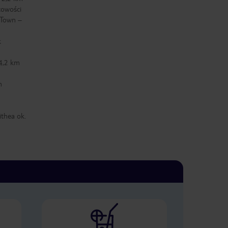
cowości
 Town –
k
 4,2 km
m
ithea ok.