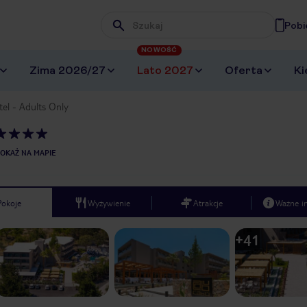
Pobi
Wpisz frazę, której szukasz
NOWOŚĆ
Zima 2026/27
Lato 2027
Oferta
Ki
el - Adults Only
OKAŻ NA MAPIE
Pokoje
Wyżywienie
Atrakcje
Ważne i
+
41