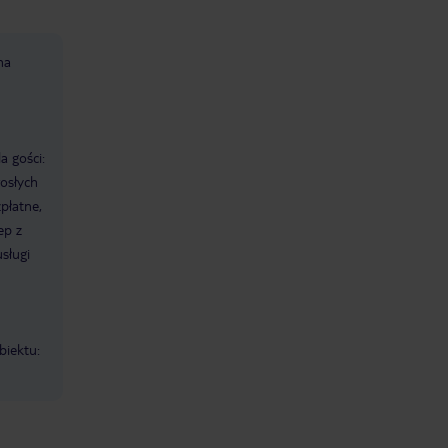
na
a gości:
rosłych
płatne,
ep z
usługi
biektu: