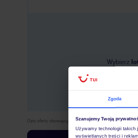
Wybierz
lo
Zgoda
Szanujemy Twoją prywatno
Opis oferty obowiązuje dla wyjazdów w terminie
od
24 kwi
Używamy technologii takich 
wyświetlanych treści i rekla