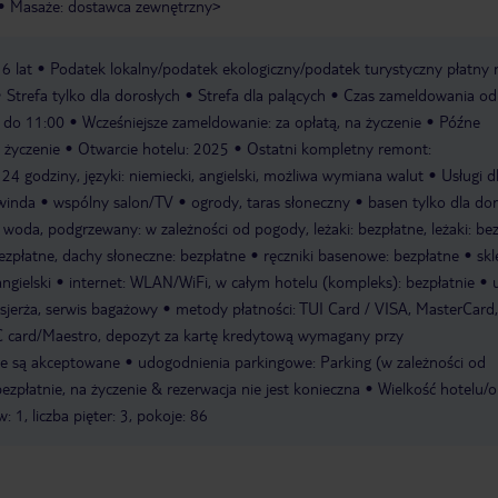
Masaże: dostawca zewnętrzny>
6 lat
Podatek lokalny/podatek ekologiczny/podatek turystyczny płatny 
Strefa tylko dla dorosłych
Strefa dla palących
Czas zameldowania od
 do 11:00
Wcześniejsze zameldowanie: za opłatą, na życzenie
Późne
 życzenie
Otwarcie hotelu: 2025
Ostatni kompletny remont:
 24 godziny, języki: niemiecki, angielski, możliwa wymiana walut
Usługi dl
winda
wspólny salon/TV
ogrody, taras słoneczny
basen tylko dla do
 woda, podgrzewany: w zależności od pogody, leżaki: bezpłatne, leżaki: bez
bezpłatne, dachy słoneczne: bezpłatne
ręczniki basenowe: bezpłatne
skl
angielski
internet: WLAN/WiFi, w całym hotelu (kompleks): bezpłatnie
sjerża, serwis bagażowy
metody płatności: TUI Card / VISA, MasterCard,
EC card/Maestro, depozyt za kartę kredytową wymagany przy
ie są akceptowane
udogodnienia parkingowe: Parking (w zależności od
ezpłatnie, na życzenie & rezerwacja nie jest konieczna
Wielkość hotelu/o
 1, liczba pięter: 3, pokoje: 86