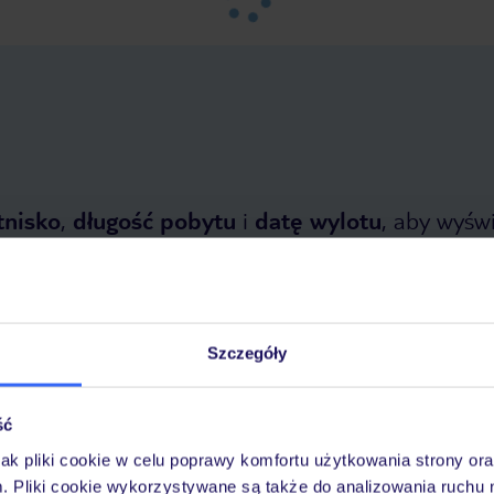
tnisko
,
długość pobytu
i
datę wylotu
, aby wyświe
Szczegóły
ść
etnia 2026
do
31 października 2026
jak pliki cookie w celu poprawy komfortu użytkowania strony or
m. Pliki cookie wykorzystywane są także do analizowania ruchu 
Dlaczego warto wybrać TUI?