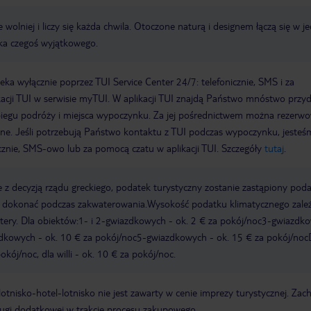
 wolniej i liczy się każda chwila. Otoczone naturą i designem łączą się w j
uka czegoś wyjątkowego.
a wyłącznie poprzez TUI Service Center 24/7: telefonicznie, SMS i za
acji TUI w serwisie myTUI. W aplikacji TUI znajdą Państwo mnóstwo przy
biegu podróży i miejsca wypoczynku. Za jej pośrednictwem można rezerw
wne. Jeśli potrzebują Państwo kontaktu z TUI podczas wypoczynku, jeste
icznie, SMS-owo lub za pomocą czatu w aplikacji TUI. Szczegóły
tutaj
.
 z decyzją rządu greckiego, podatek turystyczny zostanie zastąpiony pod
y dokonać podczas zakwaterowania.Wysokość podatku klimatycznego zale
watery. Dla obiektów:1- i 2-gwiazdkowych - ok. 2 € za pokój/noc3-gwiazdk
zdkowych - ok. 10 € za pokój/noc5-gwiazdkowych - ok. 15 € za pokój/noc
kój/noc, dla willi - ok. 10 € za pokój/noc.
e lotnisko-hotel-lotnisko nie jest zawarty w cenie imprezy turystycznej. Za
ługi dodatkowej w trakcie procesu zakupowego.