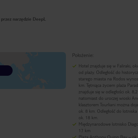
o przez narzędzie DeepL
Położenie:
Hotel znajduje się w Faliraki, o
od plaży. Odległość do historyc
starego miasta na Rodos wynos
km. Tętniąca życiem plaża Para
znajduje się w odległości ok. 8,
natomiast do uroczej wioski An
klasztorem Tourliani można doj
ok. 8 km. Odległość do lotniska
ok. 18 km.
Międzynarodowe lotnisko Diago
17 km
Plaża Anthony Quinn Bay – ok.