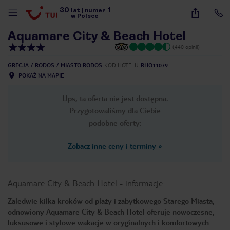
30
1
1
/
14
lat
|
numer
w Polsce
Aquamare City & Beach Hotel
(440 opinii)
GRECJA
RODOS
MIASTO RODOS
KOD HOTELU
RHO11079
POKAŻ NA MAPIE
Ups, ta oferta nie jest dostępna.
Przygotowaliśmy dla Ciebie
podobne oferty:
Zobacz inne ceny i terminy
»
Aquamare City & Beach Hotel
-
informacje
Zaledwie kilka kroków od plaży i zabytkowego Starego Miasta,
odnowiony Aquamare City & Beach Hotel oferuje nowoczesne,
nute
luksusowe i stylowe wakacje w oryginalnych i komfortowych