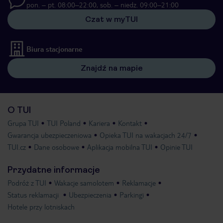
pon. – pt. 08:00–22:00, sob. – niedz. 09:00–21:00
Czat w myTUI
Biura stacjonarne
Znajdź na mapie
O TUI
Grupa TUI
TUI Poland
Kariera
Kontakt
Gwarancja ubezpieczeniowa
Opieka TUI na wakacjach 24/7
TUI.cz
Dane osobowe
Aplikacja mobilna TUI
Opinie TUI
Przydatne informacje
Podróż z TUI
Wakacje samolotem
Reklamacje
Status reklamacji
Ubezpieczenia
Parkingi
Hotele przy lotniskach