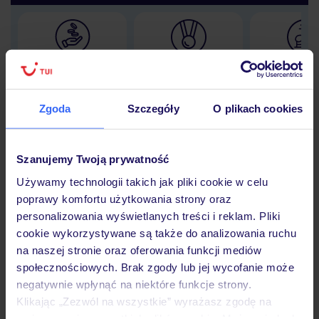
Lider niskich cen
Największe biuro
30 lat w P
podróży w Polsce
Zgoda
Szczegóły
O plikach cookies
Szanujemy Twoją prywatność
Hotel
Używamy technologii takich jak pliki cookie w celu
poprawy komfortu użytkowania strony oraz
personalizowania wyświetlanych treści i reklam. Pliki
Opinie
cookie wykorzystywane są także do analizowania ruchu
na naszej stronie oraz oferowania funkcji mediów
społecznościowych. Brak zgody lub jej wycofanie może
Pokoje
negatywnie wpłynąć na niektóre funkcje strony.
Klikając „Zezwól na wszystkie” wyrażasz zgodę na
umieszczenie wszystkich plików cookie. Możesz jednak