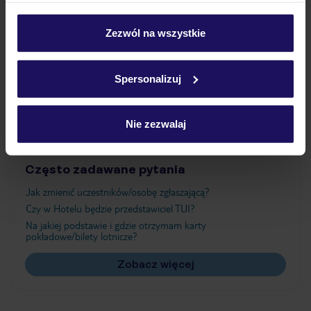
Wyżywienie
personalizować swój wybór wchodząc w zakładkę
„Szczegóły”
Zezwól na wszystkie
Szczegółowe informacje o plikach cookie znajdziesz
Atrakcje
w
polityce plików cookies
oraz
polityce prywatności
.
Spersonalizuj
Ważne informacje
Nie zezwalaj
Często zadawane pytania
Jak zmienić uczestników/osobę zgłaszającą?
Czy w Hotelu będzie przedstawiciel TUI?
Na jakiej podstawie i gdzie otrzymam karty
pokładowe/bilety lotnicze?
Zobacz więcej