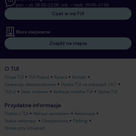
pon. – pt. 08:00–22:00, sob. – niedz. 09:00–21:00
Czat w myTUI
Biura stacjonarne
Znajdź na mapie
O TUI
Grupa TUI
TUI Poland
Kariera
Kontakt
Gwarancja ubezpieczeniowa
Opieka TUI na wakacjach 24/7
TUI.cz
Dane osobowe
Aplikacja mobilna TUI
Opinie TUI
Przydatne informacje
Podróż z TUI
Wakacje samolotem
Reklamacje
Status reklamacji
Ubezpieczenia
Parkingi
Hotele przy lotniskach