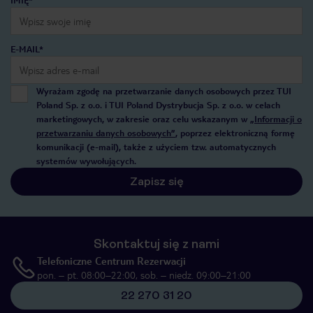
IMIĘ*
E-MAIL*
Wyrażam zgodę na przetwarzanie danych osobowych przez TUI
Poland Sp. z o.o. i TUI Poland Dystrybucja Sp. z o.o. w celach
marketingowych, w zakresie oraz celu wskazanym w
„Informacji o
przetwarzaniu danych osobowych”
, poprzez elektroniczną formę
komunikacji (e-mail), także z użyciem tzw. automatycznych
systemów wywołujących.
Zapisz się
Skontaktuj się z nami
Telefoniczne Centrum Rezerwacji
pon. – pt. 08:00–22:00, sob. – niedz. 09:00–21:00
22 270 31 20