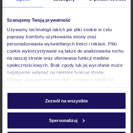
Pokoje
Szanujemy Twoją prywatność
Używamy technologii takich jak pliki cookie w celu
poprawy komfortu użytkowania strony oraz
Wyżywienie
personalizowania wyświetlanych treści i reklam. Pliki
cookie wykorzystywane są także do analizowania ruchu
na naszej stronie oraz oferowania funkcji mediów
Atrakcje
społecznościowych. Brak zgody lub jej wycofanie może
negatywnie wpłynąć na niektóre funkcje strony.
Klikając „Zezwól na wszystkie” wyrażasz zgodę na
Ważne informacje
umieszczenie wszystkich plików cookie. Możesz jednak
personalizować swój wybór wchodząc w zakładkę
„Szczegóły”
Zezwól na wszystkie
Szczegółowe informacje o plikach cookie znajdziesz
Często zadawane pytania
w
polityce plików cookies
oraz
polityce prywatności
.
Spersonalizuj
Jak zmienić uczestników/osobę zgłaszającą?
Czy w Hotelu będzie przedstawiciel TUI?