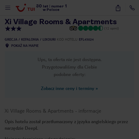
30
1
1
/
35
lat
|
numer
w Polsce
Xi Village Rooms & Apartments
(12 opinii)
GRECJA
KEFALONIA
LIXOURI
KOD HOTELU
EFL45024
POKAŻ NA MAPIE
Ups, ta oferta nie jest dostępna.
Przygotowaliśmy dla Ciebie
podobne oferty:
Zobacz inne ceny i terminy
»
Xi Village Rooms & Apartments
-
informacje
Opis hotelu został przetłumaczony z języka angielskiego przez
narzędzie DeepL
nute
Najpopularniejsze udogodnienia: