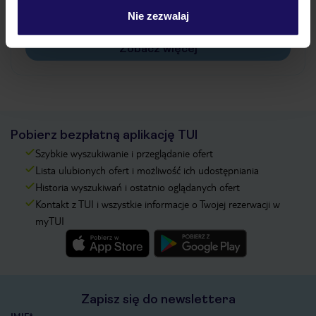
Na jakiej podstawie i gdzie otrzymam karty
Nie zezwalaj
pokładowe/bilety lotnicze?
Zobacz więcej
Pobierz bezpłatną aplikację TUI
Szybkie wyszukiwanie i przeglądanie ofert
Lista ulubionych ofert i możliwość ich udostępniania
Historia wyszukiwań i ostatnio oglądanych ofert
Kontakt z TUI i wszystkie informacje o Twojej rezerwacji w
myTUI
Zapisz się do newslettera