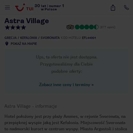
30
1
1
/
27
lat
|
numer
w Polsce
Astra Village
(877 opinii)
GRECJA
KEFALONIA
SVORONATA
KOD HOTELU
EFL44001
POKAŻ NA MAPIE
Ups, ta oferta nie jest dostępna.
Przygotowaliśmy dla Ciebie
podobne oferty:
Zobacz inne ceny i terminy
»
Astra Village
-
informacje
Hotel położony jest przy plaży Ammes, w rejonie Svoronata, na
przepięknej wyspie jaką jest Kefalonia. Miejscowość Svoronata
nute
to nadmorski kurort w centrum wyspy. Miasto Argostoli i stolica