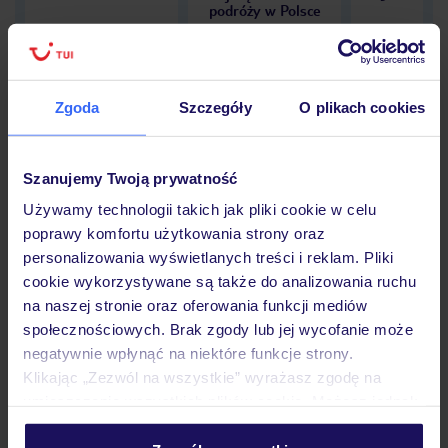
podróży w Polsce
Zgoda
Szczegóły
O plikach cookies
Hotel
Szanujemy Twoją prywatność
Używamy technologii takich jak pliki cookie w celu
Opinie
poprawy komfortu użytkowania strony oraz
personalizowania wyświetlanych treści i reklam. Pliki
cookie wykorzystywane są także do analizowania ruchu
Pokoje
na naszej stronie oraz oferowania funkcji mediów
społecznościowych. Brak zgody lub jej wycofanie może
negatywnie wpłynąć na niektóre funkcje strony.
Wyżywienie
Klikając „Zezwól na wszystkie” wyrażasz zgodę na
umieszczenie wszystkich plików cookie. Możesz jednak
personalizować swój wybór wchodząc w zakładkę
Atrakcje