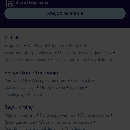
Biura stacjonarne
Znajdź na mapie
O TUI
Grupa TUI
TUI Poland
Kariera
Kontakt
Gwarancja ubezpieczeniowa
Opieka TUI na wakacjach 24/7
TUI.cz
Dane osobowe
Aplikacja mobilna TUI
Opinie TUI
Przydatne informacje
Podróż z TUI
Wakacje samolotem
Reklamacje
Status reklamacji
Ubezpieczenia
Parkingi
Hotele przy lotniskach
Regulaminy
Regulamin strony
Polityka prywatności
Polityka cookies
Bilety czarterowe
Warunki imprez turystycznych
Standardy ochrony małoletnich
Compliance