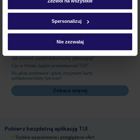
„Szczegóły”
Zezwól na wszystkie
Szczegółowe informacje o plikach cookie znajdziesz
w
polityce plików cookies
oraz
polityce prywatności
.
Ważne informacje
Spersonalizuj
Nie zezwalaj
Często zadawane pytania
Jak zmienić uczestników/osobę zgłaszającą?
Czy w Hotelu będzie przedstawiciel TUI?
Na jakiej podstawie i gdzie otrzymam karty
pokładowe/bilety lotnicze?
Zobacz więcej
Pobierz bezpłatną aplikację TUI
Szybkie wyszukiwanie i przeglądanie ofert