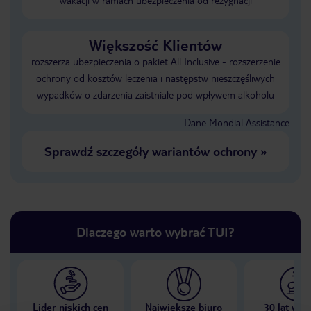
wakacji w ramach ubezpieczenia od rezygnacji
Większość Klientów
rozszerza ubezpieczenia o pakiet All Inclusive - rozszerzenie
ochrony od kosztów leczenia i następstw nieszczęśliwych
wypadków o zdarzenia zaistniałe pod wpływem alkoholu
Dane Mondial Assistance
Sprawdź szczegóły wariantów ochrony
»
Dlaczego warto wybrać TUI?
Lider niskich cen
Największe biuro
30 lat w P