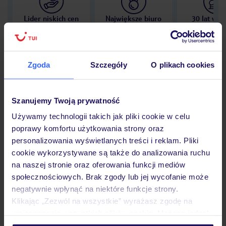
Lider niskich cen
Największe biuro
30 lat w P
podróży w Polsce
Zgoda
Szczegóły
O plikach cookies
Hotel
Szanujemy Twoją prywatność
Używamy technologii takich jak pliki cookie w celu
poprawy komfortu użytkowania strony oraz
Opinie
personalizowania wyświetlanych treści i reklam. Pliki
cookie wykorzystywane są także do analizowania ruchu
na naszej stronie oraz oferowania funkcji mediów
Pokoje
społecznościowych. Brak zgody lub jej wycofanie może
negatywnie wpłynąć na niektóre funkcje strony.
Klikając „Zezwól na wszystkie” wyrażasz zgodę na
Wyżywienie
umieszczenie wszystkich plików cookie. Możesz jednak
personalizować swój wybór wchodząc w zakładkę