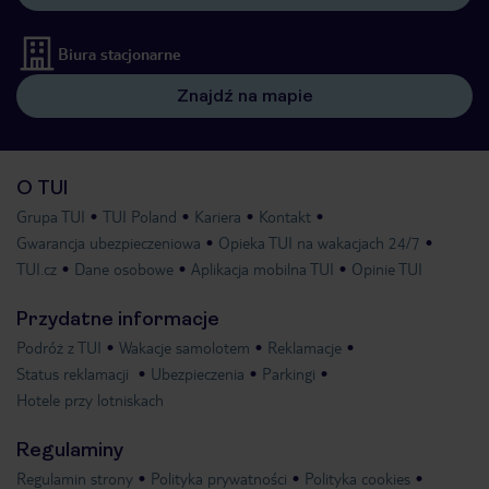
Biura stacjonarne
Znajdź na mapie
O TUI
Grupa TUI
TUI Poland
Kariera
Kontakt
Gwarancja ubezpieczeniowa
Opieka TUI na wakacjach 24/7
TUI.cz
Dane osobowe
Aplikacja mobilna TUI
Opinie TUI
Przydatne informacje
Podróż z TUI
Wakacje samolotem
Reklamacje
Status reklamacji
Ubezpieczenia
Parkingi
Hotele przy lotniskach
Regulaminy
Regulamin strony
Polityka prywatności
Polityka cookies