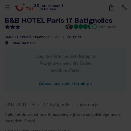
30
1
1
/
24
lat
|
numer
w Polsce
B&B HOTEL Paris 17 Batignolles
(1694 opinie)
FRANCJA
PARYŻ
PARYŻ
KOD HOTELU
PAR12103
POKAŻ NA MAPIE
Ups, ta oferta nie jest dostępna.
Przygotowaliśmy dla Ciebie
podobne oferty:
Zobacz inne ceny i terminy
»
B&B HOTEL Paris 17 Batignolles
-
informacje
Opis hotelu został przetłumaczony z języka angielskiego przez
narzędzie DeepL
nute
Najpopularniejsze udogodnienia: