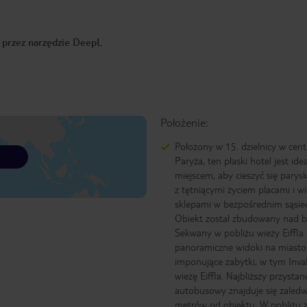
o przez narzędzie DeepL
Położenie:
Położony w 15. dzielnicy w cen
Paryża, ten płaski hotel jest id
miejscem, aby cieszyć się parys
z tętniącymi życiem placami i w
sklepami w bezpośrednim sąsie
Obiekt został zbudowany nad 
Sekwany w pobliżu wieży Eiffla i
panoramiczne widoki na miasto 
imponujące zabytki, w tym Inval
wieżę Eiffla. Najbliższy przystan
autobusowy znajduje się zaled
metrów od obiektu. W pobliżu z