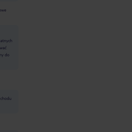
kowe
datnych
ować
śmy do
mochodu