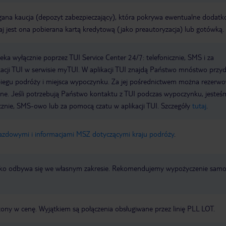
na kaucja (depozyt zabezpieczający), która pokrywa ewentualne dodat
aj jest ona pobierana kartą kredytową (jako preautoryzacja) lub gotówką.
a wyłącznie poprzez TUI Service Center 24/7: telefonicznie, SMS i za
acji TUI w serwisie myTUI. W aplikacji TUI znajdą Państwo mnóstwo przy
biegu podróży i miejsca wypoczynku. Za jej pośrednictwem można rezerw
wne. Jeśli potrzebują Państwo kontaktu z TUI podczas wypoczynku, jeste
icznie, SMS-owo lub za pomocą czatu w aplikacji TUI. Szczegóły
tutaj
.
jazdowymi i informacjami MSZ dotyczącymi kraju podróży
.
otnisko odbywa się we własnym zakresie. Rekomendujemy wypożyczenie sa
zony w cenę. Wyjątkiem są połączenia obsługiwane przez linię PLL LOT.