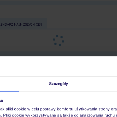
LENDARZ NAJNIŻSZYCH CEN
Szczegóły
tnisko
,
długość pobytu
i
datę wylotu
, aby wyświe
ść
jak pliki cookie w celu poprawy komfortu użytkowania strony or
m. Pliki cookie wykorzystywane są także do analizowania ruchu 