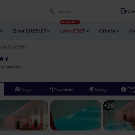
Pobi
Wpisz frazę, której szukasz
NOWOŚĆ
Zima 2026/27
Lato 2027
Oferta
Ki
ris Tour Eiffel
AŻ NA MAPIE
Ważn
Pokoje
Wyżywienie
Atrakcje
infor
+
28