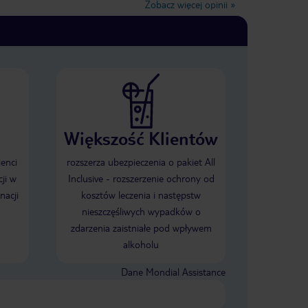
Zobacz więcej opinii
»
żony we
rozwiązać. Nie zostałem obsłużony na
zęty. Nasz
recepcji poza kolejnością, tylko
salonu z
musiałem czekać w kolejce.
Jedynym
e oświetlenie
nce. Sam
i nowoczesny
arze trochę
lkanaście
Większość Klientów
ży.
ienci
rozszerza ubezpieczenia o pakiet All
ji w
Inclusive - rozszerzenie ochrony od
nacji
kosztów leczenia i następstw
nieszczęśliwych wypadków o
zdarzenia zaistniałe pod wpływem
alkoholu
Dane Mondial Assistance