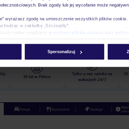
połecznościowych. Brak zgody lub jej wycofanie może negatywni
ie” wyrażasz zgodę na umieszczenie wszystkich plików cookie
wchodząc w zakładkę „Szczegóły”
opada 2026
do
1 kwietnia 2027
ikach cookie znajdziesz w
polityce plików cookies
oraz
polity
Dlaczego warto wybrać TUI?
Spersonalizuj
Z
óży
Tylko u nas opieka na
10
30 lat w Polsce
wakacjach 24/7
Ważn
Pokoje
Wyżywienie
Atrakcje
infor