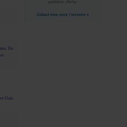
podobne oferty:
Zobacz inne ceny i terminy
»
zasu. Do
un:
rs Club,