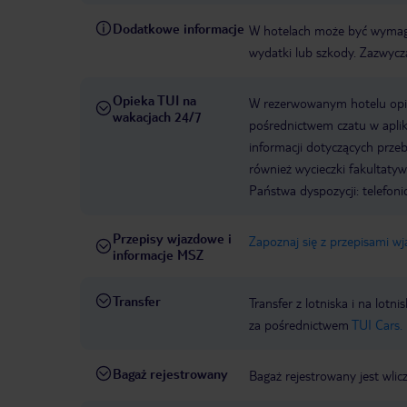
Dodatkowe informacje
W hotelach może być wymaga
wydatki lub szkody. Zazwycz
Opieka TUI na
W rezerwowanym hotelu opiek
wakacjach 24/7
pośrednictwem czatu w aplik
informacji dotyczących prze
również wycieczki fakultaty
Państwa dyspozycji: telefon
Przepisy wjazdowe i
Zapoznaj się z przepisami w
informacje MSZ
Transfer
Transfer z lotniska i na l
za pośrednictwem
TUI Cars.
Bagaż rejestrowany
Bagaż rejestrowany jest wlic