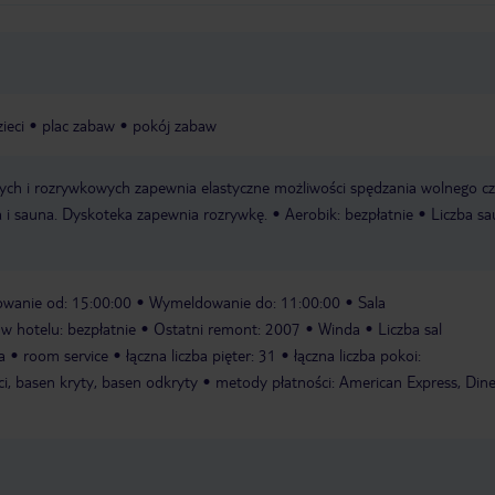
ieci
plac zabaw
pokój zabaw
ych i rozrywkowych zapewnia elastyczne możliwości spędzania wolnego c
ia i sauna. Dyskoteka zapewnia rozrywkę.
Aerobik: bezpłatnie
Liczba sa
wanie od: 15:00:00
Wymeldowanie do: 11:00:00
Sala
 hotelu: bezpłatnie
Ostatni remont: 2007
Winda
Liczba sal
a
room service
łączna liczba pięter: 31
łączna liczba pokoi:
ci, basen kryty, basen odkryty
metody płatności: American Express, Dine