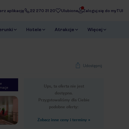
erz aplikację
22 270 31 20
Ulubione
Zaloguj się do myTUI
erunki
Hotele
Atrakcje
Więcej
Udostępnij
e
Ups, ta oferta nie jest
macje
1
/
34
dostępna.
Next slide
Przygotowaliśmy dla Ciebie
podobne oferty:
Zobacz inne ceny i terminy
»