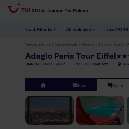
30
lat
|
numer
1
w Polsce
Last Minute
All Inclusive
Lato 2026
Strona główna
Wypoczynek
Francja
Paryż
Adagio Pa
Adagio Paris Tour Eiffel
FRANCJA
PARYŻ
PARYŻ
KOD HOTELU
PAR12073
POK
Hotel
Opinie
top
Previous slide