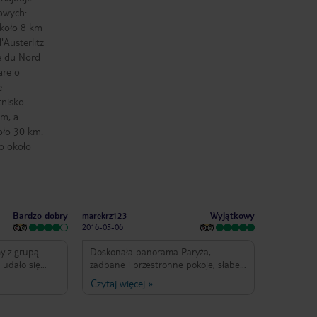
jowych:
około 8 km
'Austerlitz
e du Nord
are o
e
tnisko
km, a
oło 30 km.
o około
Bardzo dobry
Wyjątkowy
marekrz123
2016-05-06
y z grupą
Doskonała panorama Paryża,
 udało się
zadbane i przestronne pokoje, słabe
ym widokiem na
wi-fi. Jeżeli chodzi o obsługę to
Czytaj więcej
»
a miasto z 23
zdarzyło się przedostatniego dnia
enie. Sam
wizyty, że przestały działać karty
wejściowe. Problem udało się