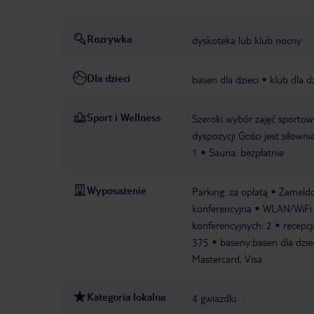
Rozrywka
dyskoteka lub klub nocny
Dla dzieci
basen dla dzieci
klub dla dz
Sport i Wellness
Szeroki wybór zajęć sportow
dyspozycji Gości jest siłown
1
Sauna: bezpłatnie
Wyposażenie
Parking: za opłatą
Zameldo
konferencyjna
WLAN/WiFi w
konferencyjnych: 2
recepcj
375
baseny:basen dla dzie
Mastercard, Visa
Kategoria lokalna
4 gwiazdki