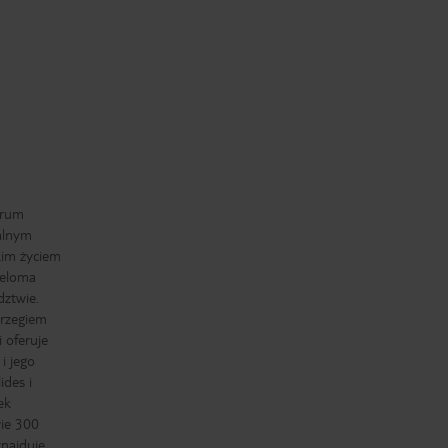
trum
ealnym
kim życiem
ieloma
dztwie.
brzegiem
 oferuje
i jego
ides i
ek
wie 300
najduje