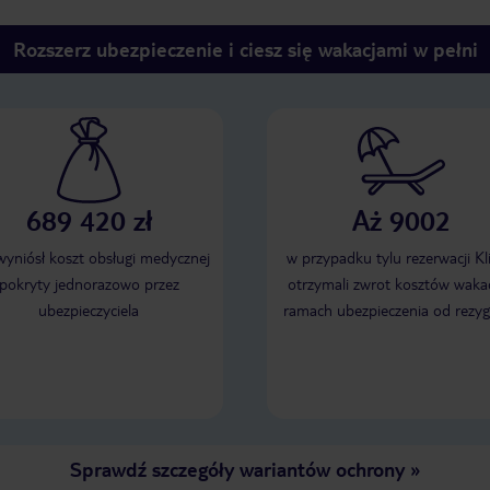
a to bardzo ważne. Pomocni i mili.
funkcjonalnie i wyposa
Apartament przestronny, czysty i
wszystkie potrzebne spr
Rozszerz ubezpieczenie i ciesz się wakacjami w pełni
naprawdę przyjemny. Miałem okazję
składał się z sypialni i 
mieszkać w apartamencie, w którym
aneksem kuchennym. 
podobno mieszkała Petra Kvitova -
mankamentem jest słab
światowej sławy tenisistka.
i brak gniazdka w łazie
budynek jest ogromny 
ale wąskie zawiłe koryt
przytłaczające. Hotel znajduje się w
doskonałej lokalizacji ki
689 420 zł
Aż 9002
minut spacerem od wie
 wyniósł koszt obsługi medycznej
w przypadku tylu rezerwacji Kl
pokryty jednorazowo przez
otrzymali zwrot kosztów wakac
ubezpieczyciela
ramach ubezpieczenia od rezyg
Sprawdź szczegóły wariantów ochrony
»