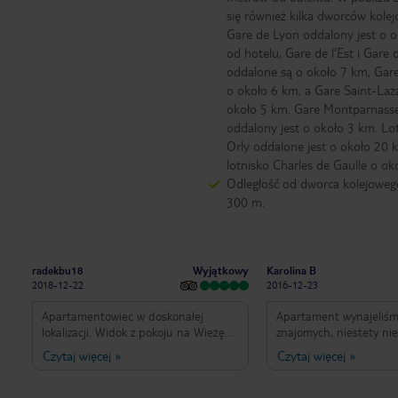
się również kilka dworców kole
Gare de Lyon oddalony jest o 
od hotelu, Gare de l'Est i Gare d
oddalone są o około 7 km, Gar
o około 6 km, a Gare Saint-Laz
około 5 km. Gare Montparnass
oddalony jest o około 3 km. Lo
Orly oddalone jest o około 20 
lotnisko Charles de Gaulle o ok
Odległość od dworca kolejoweg
300 m.
Wyjątkowy
radekbu18
Karolina B
2018-12-22
2016-12-23
Apartamentowiec w doskonałej
Apartament wynajeliśm
lokalizacji. Widok z pokoju na Wieżę
znajomych, niestety nie
Eiffla. Blisko do metro, spacerem do
trafić na pokój z dobr
Czytaj więcej
»
Czytaj więcej
»
wieży 10 minut. Ogromna ilość
wieżę, mimo to widok n
restauracji dookoła, sklepy i kafejki.
piętra robił duże wraż
Personel hotelowy mówi po angielsku,
apartament urządzony jest