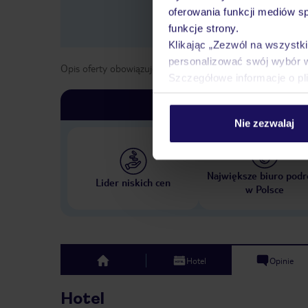
oferowania funkcji mediów s
funkcje strony.
Klikając „Zezwól na wszystk
personalizować swój wybór 
Opis oferty obowiązuje dla wyjazdów w terminie
od
1 list
Szczegółowe informacje o pl
Nie zezwalaj
Największe biuro podr
Lider niskich cen
w Polsce
Hotel
Opinie
top
Hotel