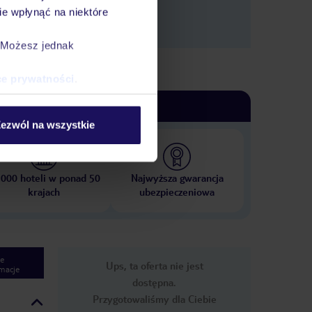
e wpłynąć na niektóre
. Możesz jednak
ce prywatności
.
ezwól na wszystkie
 000 hoteli w ponad 50
Najwyższa gwarancja
krajach
ubezpieczeniowa
e
Ups, ta oferta nie jest
macje
dostępna.
Przygotowaliśmy dla Ciebie