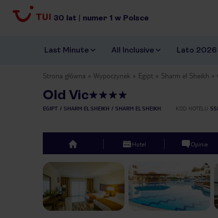
30
lat
|
numer
1
w Polsce
Last Minute
All Inclusive
Lato 2026
Strona główna
Wypoczynek
Egipt
Sharm el Sheikh
Old Vic
EGIPT
SHARM EL SHEIKH
SHARM EL SHEIKH
KOD HOTELU
SS
Hotel
Opinie
top
Previous slide