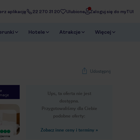
erz aplikację
22 270 31 20
Ulubione
Zaloguj się do myTUI
erunki
Hotele
Atrakcje
Więcej
Udostępnij
e
Ups, ta oferta nie jest
macje
1
/
11
dostępna.
Next slide
Przygotowaliśmy dla Ciebie
podobne oferty:
Zobacz inne ceny i terminy
»
Wyjątkowy
Wyjątkowy
ziennie
Mahmoud i Animiszen dwoch super
Pobyt w hotelu uważam generalnie
o w
animatorów swoją się i Troja żeby
za bardzo udany. Pokój, który