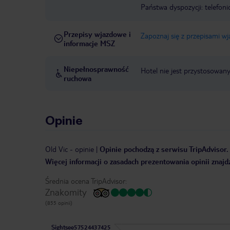
Państwa dyspozycji: telefon
Przepisy wjazdowe i
Zapoznaj się z przepisami w
informacje MSZ
Niepełnosprawność
Hotel nie jest przystosowan
ruchowa
Opinie
Old Vic
-
opinie
|
Opinie pochodzą z serwisu TripAdvisor. 
Więcej informacji o zasadach prezentowania opinii znajd
Średnia ocena TripAdvisor:
Znakomity
(855 opinii)
Sightsee57524437425