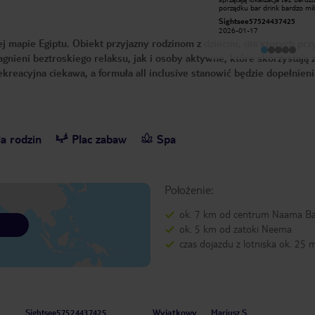
i pomocna obsługa. Pokoje sprzątane
porządku bar drink bardzo mił
codzienne,jak i teren wokół basenu.
uśmiechnięta obsługa jedzeni
144przemys_awb
Sightsee57524437425
3 razy dziennie jest zapóźniony
bardzo pyszne dla każdego c
2025-05-28
2026-01-17
autobus na plażę która również jest
każdy znajdzie coś dla siebie 
ej mapie Egiptu. Obiekt przyjazny rodzinom z dziećmi, dla których pr
ok. Codziennie były zapewnione
bardzo blisko animacje specja
atrakcje. Z czystym sumieniem mogę
siatkówka straching pokazy og
gnieni beztroskiego relaksu, jak i osoby aktywne, które skorzystają z
polecić ten hotel.
tańce brzucha itp mega fajne
reacyjna ciekawa, a formuła all inclusive stanowić będzie dopełnien
a rodzin
Plac zabaw
Spa
Położenie:
ok. 7 km od centrum Naama B
ok. 5 km od zatoki Neema
czas dojazdu z lotniska ok. 25 
Wyjątkowy
Sightsee57524437425
Mariusz S