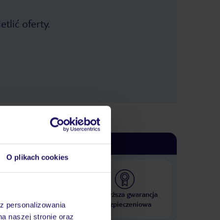
tlić oferty.
O plikach cookies
 000 hoteli w ponad 50
Najwyższa gwarancja
krajach
ubezpieczeniowa
az personalizowania
na naszej stronie oraz