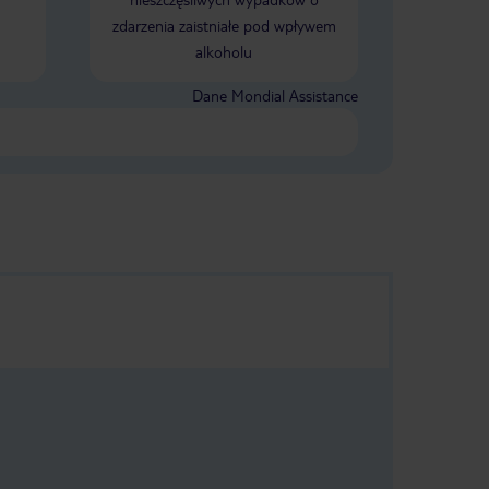
miejsce na dwóch leżakach. Jedzenie
zdarzenia zaistniałe pod wpływem
w hotelowej restauracji było całkiem
alkoholu
smaczne, może mało różnorodne, ale
myślę, że przy tygodniowym pobycie,
da się codziennie zjeść coś innego.
Dane Mondial Assistance
Moje jedyne zastrzeżenie to chyba
odległość od plaży, ale oczywiście
rezerwując tu pobyt, doskonale wiesz,
na co się piszesz. Ok. 10-15 minut
jazdy busem, trzy kursy tam i z
powrotem w ciągu dnia, byliśmy tylko
raz i zdecydowanie bardziej woleliśmy
spędzić swój czas w basenie.
Całościowy nasz pobyt mogę ocenić
na mocne 4.5/5! Zdecydowanie mogę
polecić na nieco bardziej budżetowe
wakacje, nawet w środku sezonu.