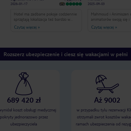
2026-01-17
2025-09-03
Hotel ma zadbane pokoje codziennie
Mahmoud i Animiszen 
sprzątają lokalizacja też bardzo w
animatorów swoją się i 
porządku bar drink bardzo miła
zabawić i umilić gości
Czytaj więcej
»
Czytaj więcej
»
uśmiechnięta obsługa jedzenie
hotelu. Jedzenie smacz
bardzo pyszne dla każdego coś każdy
urozmaicone basen czy
znajdzie coś dla siebie plaża bardzo
ogólnie super atmosfe
blisko animacje specjalnie siatkówka
straching pokazy ognia tańce brzucha
Rozszerz ubezpieczenie i ciesz się wakacjami w pełni
itp mega fajne
689 420 zł
Aż 9002
 wyniósł koszt obsługi medycznej
w przypadku tylu rezerwacji Kl
pokryty jednorazowo przez
otrzymali zwrot kosztów wakac
ubezpieczyciela
ramach ubezpieczenia od rezyg