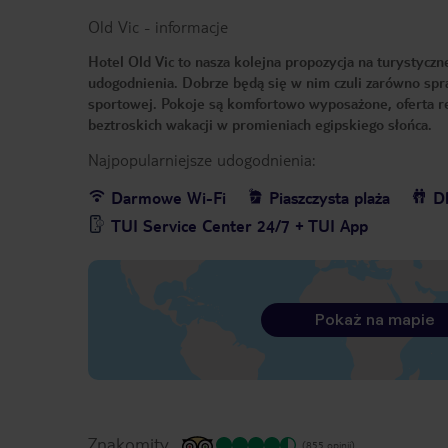
Old Vic
-
informacje
Hotel Old Vic to nasza kolejna propozycja na turystyczn
udogodnienia. Dobrze będą się w nim czuli zarówno spra
sportowej. Pokoje są komfortowo wyposażone, oferta rek
beztroskich wakacji w promieniach egipskiego słońca.
Najpopularniejsze udogodnienia:
Darmowe Wi-Fi
Piaszczysta plaża
Dl
TUI Service Center 24/7 + TUI App
Pokaż na mapie
Znakomity
(855 opinii)