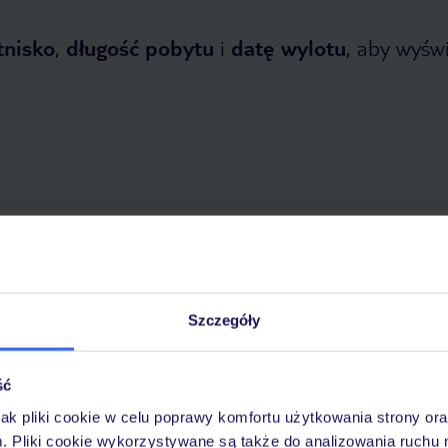
tnisko
,
długość pobytu
i
datę wylotu
, aby wyświe
opada 2026
do
30 kwietnia 2027
Dlaczego warto wybrać TUI?
Szczegóły
ść
óży
Tylko u nas opieka na
10
30 lat w Polsce
wakacjach 24/7
jak pliki cookie w celu poprawy komfortu użytkowania strony or
m. Pliki cookie wykorzystywane są także do analizowania ruchu 