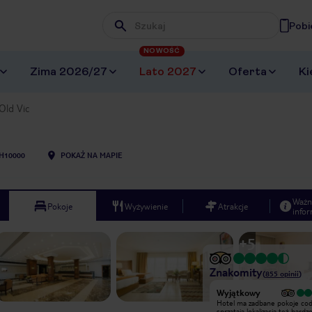
Pobi
Wpisz frazę, której szukasz
NOWOŚĆ
Zima 2026/27
Lato 2027
Oferta
Ki
Old Vic
H10000
POKAŻ NA MAPIE
Ważn
Pokoje
Wyżywienie
Atrakcje
infor
+
5
Znakomity
(
855
opinii
)
Wyjątkowy
Wyjątkowy
Bardzo dobry hotel,jedzenie w
Hotel ma zadbane pokoje cod
porządku, pokoje czyste ,bardzo miła
sprzątają lokalizacja też bardz