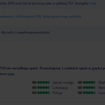
icznie, SMS-owo lub za pomocą czatu w aplikacji TUI. Szczegóły
tutaj
.
jazdowymi i informacjami MSZ dotyczącymi kraju podróży
.
y dla osób z niepełnosprawnościami
TUI nie weryfikuje opinii. Prezentujemy 5 ostatnich opinii w języku p
ziesz
tutaj
.
Jakość noclegu
Obsł
Lokalizacja
Wart
Pokoje
Czys