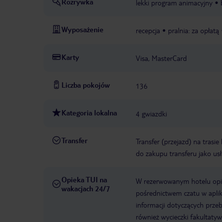
Rozrywka
lekki program animacyjny
Wyposażenie
recepcja
pralnia: za opłatą
Karty
Visa, MasterCard
Liczba pokojów
136
Kategoria lokalna
4 gwiazdki
Transfer
Transfer (przejazd) na trasi
do zakupu transferu jako us
Opieka TUI na
W rezerwowanym hotelu opiek
wakacjach 24/7
pośrednictwem czatu w aplik
informacji dotyczących prze
również wycieczki fakultaty