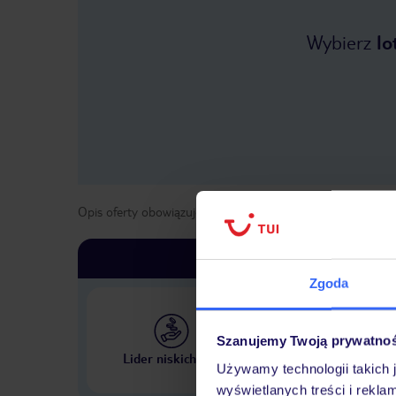
Wybierz
lo
Opis oferty obowiązuje dla wyjazdów w terminie
od
3 list
Zgoda
Szanujemy Twoją prywatno
Największe biuro podr
Lider niskich cen
w Polsce
Używamy technologii takich 
wyświetlanych treści i rekla