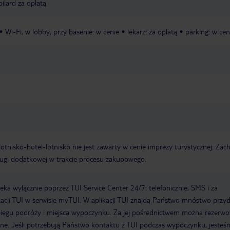
bilard za opłatą
Wi-Fi, w lobby, przy basenie: w cenie
lekarz: za opłatą
parking: w cen
e lotnisko-hotel-lotnisko nie jest zawarty w cenie imprezy turystycznej. Za
ługi dodatkowej w trakcie procesu zakupowego.
a wyłącznie poprzez TUI Service Center 24/7: telefonicznie, SMS i za
acji TUI w serwisie myTUI. W aplikacji TUI znajdą Państwo mnóstwo przy
biegu podróży i miejsca wypoczynku. Za jej pośrednictwem można rezerw
wne. Jeśli potrzebują Państwo kontaktu z TUI podczas wypoczynku, jeste