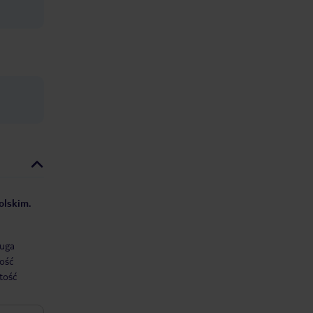
olskim.
uga
ość
tość