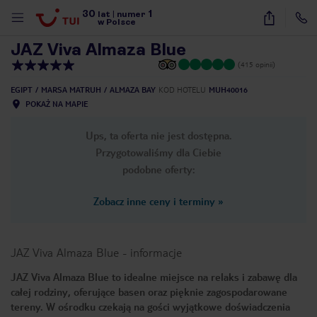
30
1
1
/
25
lat
|
numer
w Polsce
JAZ Viva Almaza Blue
(415 opinii)
EGIPT
MARSA MATRUH
ALMAZA BAY
KOD HOTELU
MUH40016
POKAŻ NA MAPIE
Ups, ta oferta nie jest dostępna.
Przygotowaliśmy dla Ciebie
podobne oferty:
Zobacz inne ceny i terminy
»
JAZ Viva Almaza Blue
-
informacje
JAZ Viva Almaza Blue to idealne miejsce na relaks i zabawę dla
całej rodziny, oferujące basen oraz pięknie zagospodarowane
nute
tereny. W ośrodku czekają na gości wyjątkowe doświadczenia