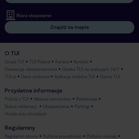
Biura stacjonarne
Znajdź na mapie
O TUI
Grupa TUI
TUI Poland
Kariera
Kontakt
Gwarancja ubezpieczeniowa
Opieka TUI na wakacjach 24/7
TUI.cz
Dane osobowe
Aplikacja mobilna TUI
Opinie TUI
Przydatne informacje
Podróż z TUI
Wakacje samolotem
Reklamacje
Status reklamacji
Ubezpieczenia
Parkingi
Hotele przy lotniskach
Regulaminy
Regulamin strony
Polityka prywatności
Polityka cookies