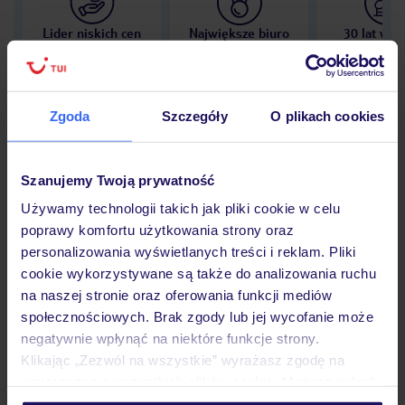
Lider niskich cen
Największe biuro
30 lat w P
podróży w Polsce
Zgoda
Szczegóły
O plikach cookies
Hotel
Szanujemy Twoją prywatność
Używamy technologii takich jak pliki cookie w celu
poprawy komfortu użytkowania strony oraz
Opinie
personalizowania wyświetlanych treści i reklam. Pliki
cookie wykorzystywane są także do analizowania ruchu
na naszej stronie oraz oferowania funkcji mediów
Pokoje
społecznościowych. Brak zgody lub jej wycofanie może
negatywnie wpłynąć na niektóre funkcje strony.
Klikając „Zezwól na wszystkie” wyrażasz zgodę na
Wyżywienie
umieszczenie wszystkich plików cookie. Możesz jednak
personalizować swój wybór wchodząc w zakładkę