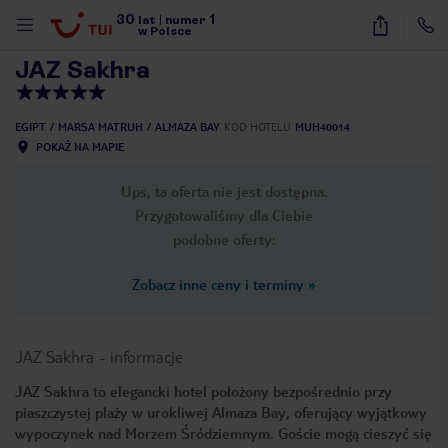
30
1
1
/
24
lat
|
numer
w Polsce
JAZ Sakhra
EGIPT
MARSA MATRUH
ALMAZA BAY
KOD HOTELU
MUH40014
POKAŻ NA MAPIE
Ups, ta oferta nie jest dostępna.
Przygotowaliśmy dla Ciebie
podobne oferty:
Zobacz inne ceny i terminy
»
JAZ Sakhra
-
informacje
JAZ Sakhra to elegancki hotel położony bezpośrednio przy
piaszczystej plaży w urokliwej Almaza Bay, oferujący wyjątkowy
nute
wypoczynek nad Morzem Śródziemnym. Goście mogą cieszyć się