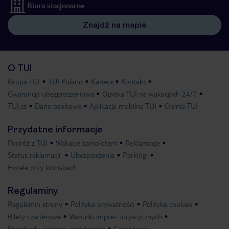
Biura stacjonarne
Znajdź na mapie
O TUI
Grupa TUI
TUI Poland
Kariera
Kontakt
Gwarancja ubezpieczeniowa
Opieka TUI na wakacjach 24/7
TUI.cz
Dane osobowe
Aplikacja mobilna TUI
Opinie TUI
Przydatne informacje
Podróż z TUI
Wakacje samolotem
Reklamacje
Status reklamacji
Ubezpieczenia
Parkingi
Hotele przy lotniskach
Regulaminy
Regulamin strony
Polityka prywatności
Polityka cookies
Bilety czarterowe
Warunki imprez turystycznych
Standardy ochrony małoletnich
Compliance