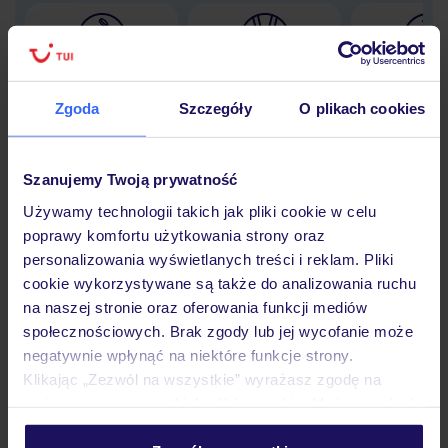
Lider niskich cen
Największe biuro
30 lat w P
podróży w Polsce
Zgoda
Szczegóły
O plikach cookies
Szanujemy Twoją prywatność
Używamy technologii takich jak pliki cookie w celu
Hotel
poprawy komfortu użytkowania strony oraz
personalizowania wyświetlanych treści i reklam. Pliki
cookie wykorzystywane są także do analizowania ruchu
Pokoje
na naszej stronie oraz oferowania funkcji mediów
społecznościowych. Brak zgody lub jej wycofanie może
negatywnie wpłynąć na niektóre funkcje strony.
Wyżywienie
Klikając „Zezwól na wszystkie” wyrażasz zgodę na
umieszczenie wszystkich plików cookie. Możesz jednak
personalizować swój wybór wchodząc w zakładkę
Atrakcje