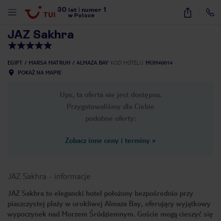
30
1
1
/
24
lat
|
numer
w Polsce
JAZ Sakhra
EGIPT
MARSA MATRUH
ALMAZA BAY
KOD HOTELU
MUH40014
POKAŻ NA MAPIE
Ups, ta oferta nie jest dostępna.
Przygotowaliśmy dla Ciebie
podobne oferty:
Zobacz inne ceny i terminy
»
JAZ Sakhra
-
informacje
JAZ Sakhra to elegancki hotel położony bezpośrednio przy
piaszczystej plaży w urokliwej Almaza Bay, oferujący wyjątkowy
nute
wypoczynek nad Morzem Śródziemnym. Goście mogą cieszyć się