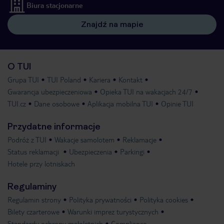
Biura stacjonarne
Znajdź na mapie
O TUI
Grupa TUI
TUI Poland
Kariera
Kontakt
Gwarancja ubezpieczeniowa
Opieka TUI na wakacjach 24/7
TUI.cz
Dane osobowe
Aplikacja mobilna TUI
Opinie TUI
Przydatne informacje
Podróż z TUI
Wakacje samolotem
Reklamacje
Status reklamacji
Ubezpieczenia
Parkingi
Hotele przy lotniskach
Regulaminy
Regulamin strony
Polityka prywatności
Polityka cookies
Bilety czarterowe
Warunki imprez turystycznych
Standardy ochrony małoletnich
Compliance