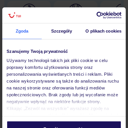
Lider niskich cen
Największe biuro
30 lat w P
podróży w Polsce
Zgoda
Szczegóły
O plikach cookies
Szanujemy Twoją prywatność
Używamy technologii takich jak pliki cookie w celu
Hotel
poprawy komfortu użytkowania strony oraz
personalizowania wyświetlanych treści i reklam. Pliki
cookie wykorzystywane są także do analizowania ruchu
Pokoje
na naszej stronie oraz oferowania funkcji mediów
społecznościowych. Brak zgody lub jej wycofanie może
negatywnie wpłynąć na niektóre funkcje strony.
Wyżywienie
Klikając „Zezwól na wszystkie” wyrażasz zgodę na
umieszczenie wszystkich plików cookie. Możesz jednak
personalizować swój wybór wchodząc w zakładkę
Atrakcje