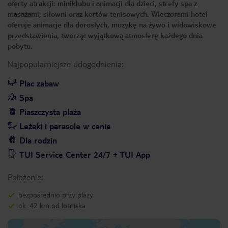
oferty atrakcji: miniklubu i animacji dla dzieci, strefy spa z
masażami, siłowni oraz kortów tenisowych. Wieczorami hotel
oferuje animacje dla dorosłych, muzykę na żywo i widowiskowe
przedstawienia, tworząc wyjątkową atmosferę każdego dnia
pobytu.
Najpopularniejsze udogodnienia:
Plac zabaw
Spa
Piaszczysta plaża
Leżaki i parasole w cenie
Dla rodzin
TUI Service Center 24/7 + TUI App
Położenie:
bezpośrednio przy plaży
ok. 42 km od lotniska