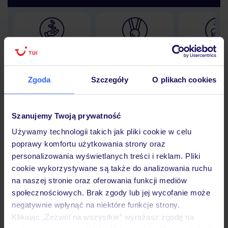
Lider niskich cen
Największe biuro
30 lat w P
podróży w Polsce
Zgoda
Szczegóły
O plikach cookies
Szanujemy Twoją prywatność
Hotel
Używamy technologii takich jak pliki cookie w celu
poprawy komfortu użytkowania strony oraz
personalizowania wyświetlanych treści i reklam. Pliki
Opinie
cookie wykorzystywane są także do analizowania ruchu
na naszej stronie oraz oferowania funkcji mediów
społecznościowych. Brak zgody lub jej wycofanie może
Pokoje
negatywnie wpłynąć na niektóre funkcje strony.
Klikając „Zezwól na wszystkie” wyrażasz zgodę na