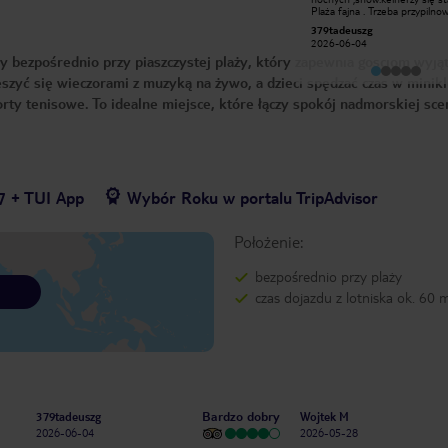
sherif Mohamed ,,and husssen abdo
Plaża fajna . Trzeba przypilno
,, and Ahmed ashrf ,,, and kero ,,
nie czekać na drinka 30 minu
Adam L
379tadeuszg
2025-08-19
2026-06-04
ny bezpośrednio przy piaszczystej plaży, który zapewnia gościom wyj
eszyć się wieczorami z muzyką na żywo, a dzieci spędzać czas w minikl
rty tenisowe. To idealne miejsce, które łączy spokój nadmorskiej scen
7 + TUI App
Wybór Roku w portalu TripAdvisor
Położenie:
bezpośrednio przy plaży
czas dojazdu z lotniska ok. 60 
Bardzo dobry
379tadeuszg
Wojtek M
2026-06-04
2026-05-28