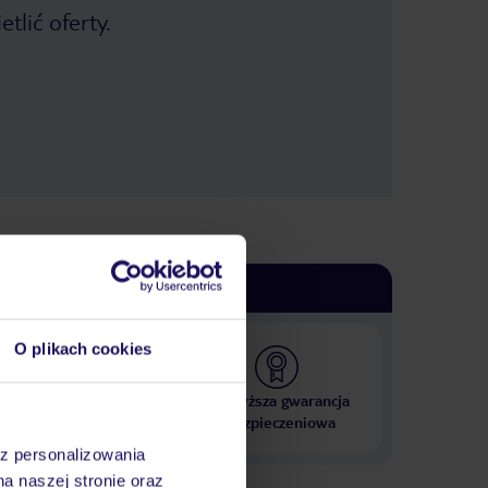
tlić oferty.
O plikach cookies
 000 hoteli w ponad 50
Najwyższa gwarancja
krajach
ubezpieczeniowa
az personalizowania
na naszej stronie oraz