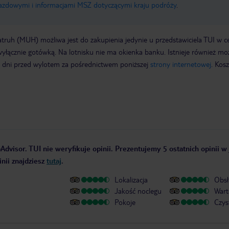
jazdowymi i informacjami MSZ dotyczącymi kraju podróży
.
truh (MUH) możliwa jest do zakupienia jedynie u przedstawiciela TUI w c
wyłącznie gotówką. Na lotnisku nie ma okienka banku. Istnieje również mo
7 dni przed wylotem za pośrednictwem poniższej
strony internetowej
. Kosz
Advisor. TUI nie weryfikuje opinii. Prezentujemy 5 ostatnich opinii w
nii znajdziesz
tutaj
.
Lokalizacja
Obsł
Jakość noclegu
Wart
Pokoje
Czys