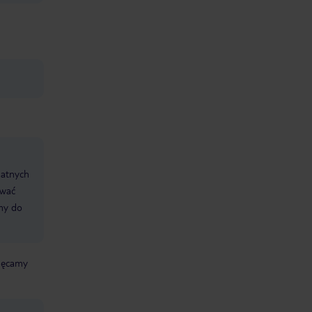
datnych
ować
śmy do
chęcamy