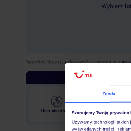
Wybierz
lo
Opis oferty obowiązuje dla wyjazdów w terminie
od
1 maja
Zgoda
Największe biuro podr
Lider niskich cen
Szanujemy Twoją prywatno
w Polsce
Używamy technologii takich 
wyświetlanych treści i rekla