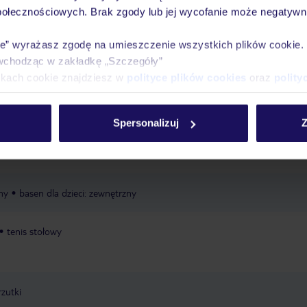
połecznościowych. Brak zgody lub jej wycofanie może negatywni
Ważn
Pokoje
Wyżywienie
Atrakcje
infor
ie” wyrażasz zgodę na umieszczenie wszystkich plików cookie
wchodząc w zakładkę „Szczegóły”
ikach cookie znajdziesz w
polityce plików cookies
oraz
polity
ubliczna (z częścią prywatną hotelu)
piaszczysta
Spersonalizuj
Z
miniklub: w zależności od sezonu
ny
basen dla dzieci: zewnętrzny
tenis stołowy
rzutki