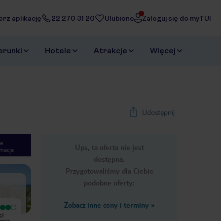
erz aplikację
22 270 31 20
Ulubione
Zaloguj się do myTUI
erunki
Hotele
Atrakcje
Więcej
Udostępnij
e
Ups, ta oferta nie jest
macje
1
/
23
dostępna.
Next slide
Przygotowaliśmy dla Ciebie
podobne oferty:
Zobacz inne ceny i terminy
»
Wyjątkowy
Wyjątkowy
ji
Very tasty. Very good service. I
Super hotel,wyśmienite jedzenie
rają .
recomend.
oraz drinki , pokoje czyste, obsługa