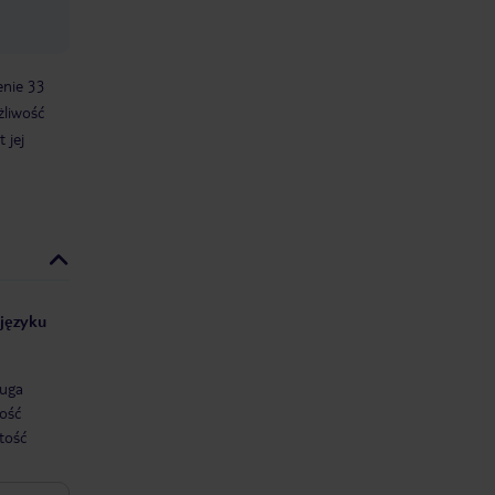
enie 33
żliwość
t jej
 języku
uga
ość
tość