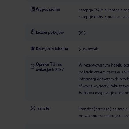
Wyposażenie
recepcja: 24 h
kantor
sej
recepcji/lobby
pralnia: za 
Liczba pokojów
395
Kategoria lokalna
5 gwiazdek
Opieka TUI na
W rezerwowanym hotelu opiek
wakacjach 24/7
pośrednictwem czatu w aplik
informacji dotyczących prze
również wycieczki fakultaty
Państwa dyspozycji: telefon
Transfer
Transfer (przejazd) na trasi
do zakupu transferu jako us