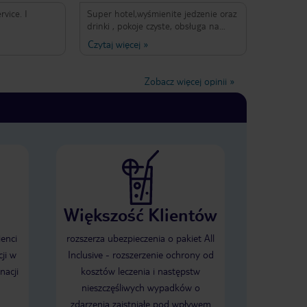
rvice. I
Super hotel,wyśmienite jedzenie oraz
drinki , pokoje czyste, obsługa na
najwyższym poziomie, wszystko
Czytaj więcej
»
dopracowane, bardzo miła obsługa
Mohamed Samir at lobby bar, super
polecam z całego serca
Zobacz więcej opinii
»
Większość Klientów
ienci
rozszerza ubezpieczenia o pakiet All
ji w
Inclusive - rozszerzenie ochrony od
nacji
kosztów leczenia i następstw
nieszczęśliwych wypadków o
zdarzenia zaistniałe pod wpływem