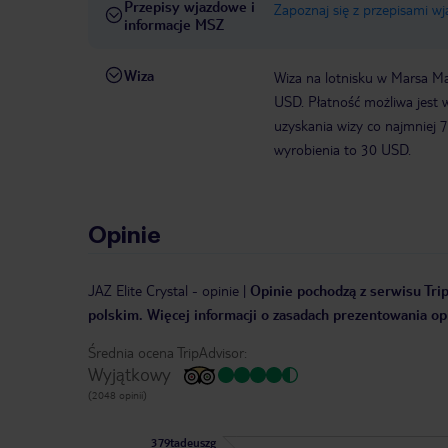
Przepisy wjazdowe i
Zapoznaj się z przepisami w
informacje MSZ
Wiza
Wiza na lotnisku w Marsa Ma
USD. Płatność możliwa jest 
uzyskania wizy co najmniej 
wyrobienia to 30 USD.
Opinie
JAZ Elite Crystal
-
opinie
|
Opinie pochodzą z serwisu Trip
polskim. Więcej informacji o zasadach prezentowania opi
Średnia ocena TripAdvisor:
Wyjątkowy
(2048 opinii)
379tadeuszg