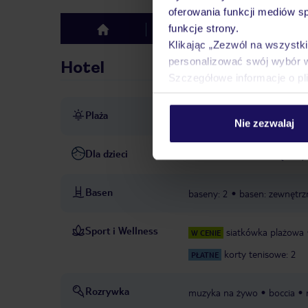
oferowania funkcji mediów s
funkcje strony.
Hotel
Opinie
top
Klikając „Zezwól na wszystk
personalizować swój wybór 
Hotel
Szczegółowe informacje o pl
Plaża
bezpośrednio przy plaży
p
Nie zezwalaj
Dla dzieci
basen dla dzieci: zewnętrzny
Basen
baseny: 2
basen: zewnętrz
Sport i Wellness
siatkówka plażowa
W CENIE
korty tenisowe: 2
PŁATNE
Rozrywka
muzyka na żywo
boccia