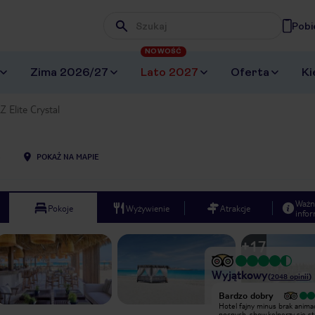
Pobi
Wpisz frazę, której szukasz
NOWOŚĆ
Zima 2026/27
Lato 2027
Oferta
Ki
Z Elite Crystal
3
POKAŻ NA MAPIE
Ważn
Pokoje
Wyżywienie
Atrakcje
infor
+
17
Wyjątkowy
(
2048
opinii
)
Wyjątkowy
Bardzo dobry
Dziękuję za piekny czas Wspaniałą
Hotel fajny minus brak animac
obsługa na plaży szczególnie dla ,,,
nocnych ,show.kelnerzy się sta