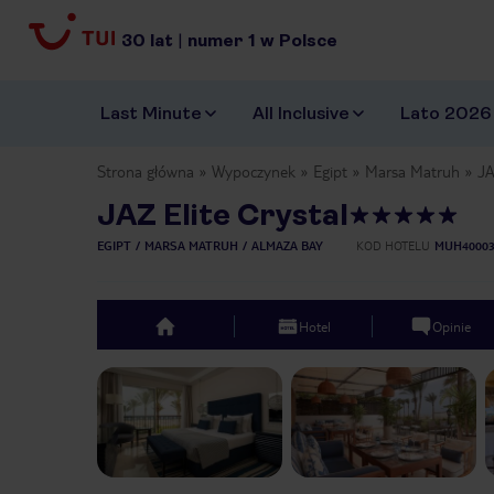
30
lat
|
numer
1
w Polsce
Last Minute
All Inclusive
Lato 2026
Strona główna
Wypoczynek
Egipt
Marsa Matruh
JA
JAZ Elite Crystal
EGIPT
MARSA MATRUH
ALMAZA BAY
KOD HOTELU
MUH4000
Hotel
Opinie
top
Previous slide