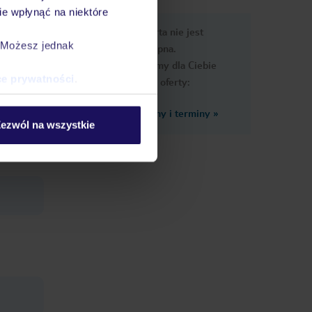
e wpłynąć na niektóre
e
Ups, ta oferta nie jest
macje
. Możesz jednak
dostępna.
Przygotowaliśmy dla Ciebie
ce prywatności
.
podobne oferty:
Zobacz inne ceny i terminy
»
ezwól na wszystkie