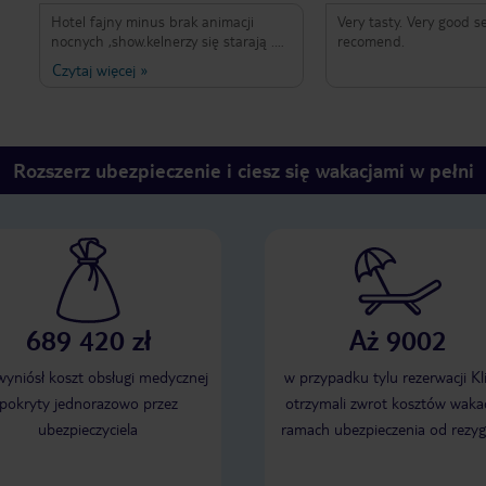
Hotel fajny minus brak animacji
Very tasty. Very good se
nocnych ,show.kelnerzy się starają .
recomend.
Plaża fajna . Trzeba przypilnować by
Czytaj więcej
»
nie czekać na drinka 30 minut 😂
Rozszerz ubezpieczenie i ciesz się wakacjami w pełni
689 420 zł
Aż 9002
 wyniósł koszt obsługi medycznej
w przypadku tylu rezerwacji Kl
pokryty jednorazowo przez
otrzymali zwrot kosztów wakac
ubezpieczyciela
ramach ubezpieczenia od rezyg