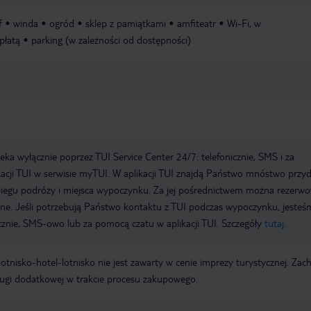
f
winda
ogród
sklep z pamiątkami
amfiteatr
Wi-Fi, w
opłatą
parking (w zależności od dostępności)
a wyłącznie poprzez TUI Service Center 24/7: telefonicznie, SMS i za
acji TUI w serwisie myTUI. W aplikacji TUI znajdą Państwo mnóstwo przy
biegu podróży i miejsca wypoczynku. Za jej pośrednictwem można rezerw
wne. Jeśli potrzebują Państwo kontaktu z TUI podczas wypoczynku, jeste
icznie, SMS-owo lub za pomocą czatu w aplikacji TUI. Szczegóły
tutaj
.
e lotnisko-hotel-lotnisko nie jest zawarty w cenie imprezy turystycznej. Za
ługi dodatkowej w trakcie procesu zakupowego.