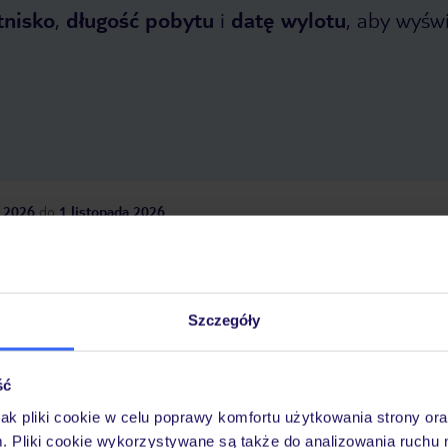
tnisko
,
długość pobytu
i
datę wylotu
, aby wyświe
 2026
do
1 listopada 2026
Dlaczego warto wybrać TUI?
Szczegóły
óży
Tylko u nas opieka na
10
30 lat w Polsce
ść
wakacjach 24/7
jak pliki cookie w celu poprawy komfortu użytkowania strony or
m. Pliki cookie wykorzystywane są także do analizowania ruchu 