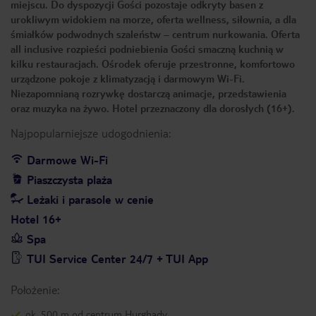
miejscu. Do dyspozycji Gości pozostaje odkryty basen z
urokliwym widokiem na morze, oferta wellness, siłownia, a dla
śmiałków podwodnych szaleństw – centrum nurkowania. Oferta
all inclusive rozpieści podniebienia Gości smaczną kuchnią w
kilku restauracjach. Ośrodek oferuje przestronne, komfortowo
urządzone pokoje z klimatyzacją i darmowym Wi-Fi.
Niezapomnianą rozrywkę dostarczą animacje, przedstawienia
oraz muzyka na żywo. Hotel przeznaczony dla dorosłych (16+).
Najpopularniejsze udogodnienia:
Darmowe Wi-Fi
Piaszczysta plaża
Leżaki i parasole w cenie
Hotel 16+
Spa
TUI Service Center 24/7 + TUI App
Położenie:
ok. 500 m od centrum Hurghady