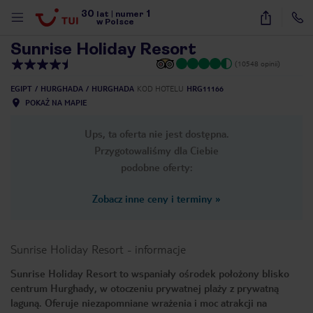
30
1
1
/
26
lat
|
numer
w Polsce
Sunrise Holiday Resort
(10548 opinii)
EGIPT
HURGHADA
HURGHADA
KOD HOTELU
HRG11166
POKAŻ NA MAPIE
Ups, ta oferta nie jest dostępna.
Przygotowaliśmy dla Ciebie
podobne oferty:
Zobacz inne ceny i terminy
»
Sunrise Holiday Resort
-
informacje
Sunrise Holiday Resort to wspaniały ośrodek położony blisko
centrum Hurghady, w otoczeniu prywatnej plaży z prywatną
nute
laguną. Oferuje niezapomniane wrażenia i moc atrakcji na