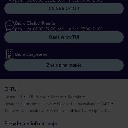
pon. – pt. 08:00–22:00, sob. – niedz. 09:00–21:00
22 255 04 02
Biuro Obsługi Klienta
pon. – pt. 08:00–22:00, sob. – niedz. 09:00–21:00
Czat w myTUI
Biura stacjonarne
Znajdź na mapie
O TUI
Grupa TUI
TUI Poland
Kariera
Kontakt
Gwarancja ubezpieczeniowa
Opieka TUI na wakacjach 24/7
TUI.cz
Dane osobowe
Aplikacja mobilna TUI
Opinie TUI
Przydatne informacje