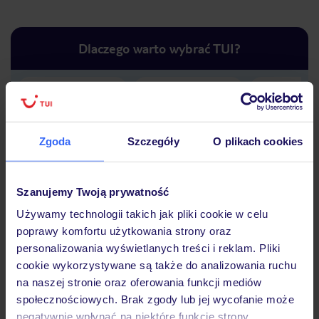
Dlaczego warto wybrać TUI?
Lider niskich cen
Największe biuro
30 lat w P
podróży w Polsce
Zgoda
Szczegóły
O plikach cookies
Szanujemy Twoją prywatność
Używamy technologii takich jak pliki cookie w celu
Hotel
poprawy komfortu użytkowania strony oraz
personalizowania wyświetlanych treści i reklam. Pliki
cookie wykorzystywane są także do analizowania ruchu
Opinie
na naszej stronie oraz oferowania funkcji mediów
społecznościowych. Brak zgody lub jej wycofanie może
negatywnie wpłynąć na niektóre funkcje strony.