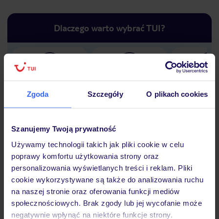
Dlaczego warto wybrać TUI?
Lider niskich cen
Największe biuro
30 lat w P
podróży w Polsce
Zgoda
Szczegóły
O plikach cookies
Szanujemy Twoją prywatność
Używamy technologii takich jak pliki cookie w celu
Hotel
poprawy komfortu użytkowania strony oraz
personalizowania wyświetlanych treści i reklam. Pliki
cookie wykorzystywane są także do analizowania ruchu
Opinie
na naszej stronie oraz oferowania funkcji mediów
społecznościowych. Brak zgody lub jej wycofanie może
negatywnie wpłynąć na niektóre funkcje strony.