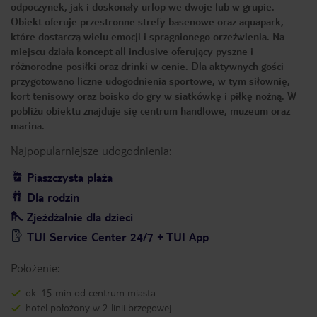
odpoczynek, jak i doskonały urlop we dwoje lub w grupie.
Obiekt oferuje przestronne strefy basenowe oraz aquapark,
które dostarczą wielu emocji i spragnionego orzeźwienia. Na
miejscu działa koncept all inclusive oferujący pyszne i
różnorodne posiłki oraz drinki w cenie. Dla aktywnych gości
przygotowano liczne udogodnienia sportowe, w tym siłownię,
kort tenisowy oraz boisko do gry w siatkówkę i piłkę nożną. W
pobliżu obiektu znajduje się centrum handlowe, muzeum oraz
marina.
Najpopularniejsze udogodnienia:
Piaszczysta plaża
Dla rodzin
Zjeżdżalnie dla dzieci
TUI Service Center 24/7 + TUI App
Położenie:
ok. 15 min od centrum miasta
hotel położony w 2 linii brzegowej