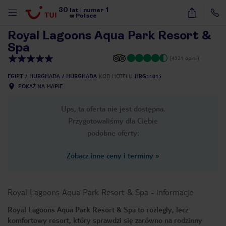
30
1
1
/
26
lat
|
numer
w Polsce
Royal Lagoons Aqua Park Resort &
Spa
(4321 opinii)
EGIPT
HURGHADA
HURGHADA
KOD HOTELU
HRG11015
POKAŻ NA MAPIE
Ups, ta oferta nie jest dostępna.
Przygotowaliśmy dla Ciebie
podobne oferty:
Zobacz inne ceny i terminy
»
Royal Lagoons Aqua Park Resort & Spa
-
informacje
Royal Lagoons Aqua Park Resort & Spa to rozległy, lecz
nute
komfortowy resort, który sprawdzi się zarówno na rodzinny