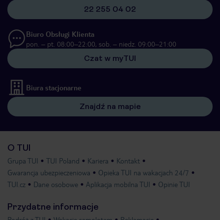
22 255 04 02
Biuro Obsługi Klienta
pon. – pt. 08:00–22:00, sob. – niedz. 09:00–21:00
Czat w myTUI
Biura stacjonarne
Znajdź na mapie
O TUI
Grupa TUI
TUI Poland
Kariera
Kontakt
Gwarancja ubezpieczeniowa
Opieka TUI na wakacjach 24/7
TUI.cz
Dane osobowe
Aplikacja mobilna TUI
Opinie TUI
Przydatne informacje
Podróż z TUI
Wakacje samolotem
Reklamacje