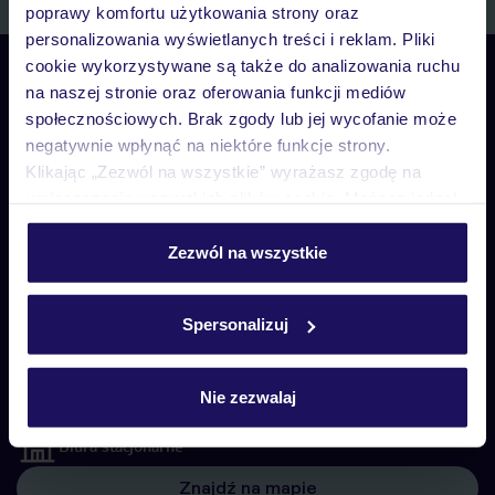
poprawy komfortu użytkowania strony oraz
personalizowania wyświetlanych treści i reklam. Pliki
cookie wykorzystywane są także do analizowania ruchu
Skontaktuj się z nami
na naszej stronie oraz oferowania funkcji mediów
Telefoniczne Centrum Rezerwacji
społecznościowych. Brak zgody lub jej wycofanie może
pon. – pt. 08:00–22:00, sob. – niedz. 09:00–21:00
negatywnie wpłynąć na niektóre funkcje strony.
22 270 31 20
Klikając „Zezwól na wszystkie” wyrażasz zgodę na
umieszczenie wszystkich plików cookie. Możesz jednak
Biuro Obsługi Klienta
personalizować swój wybór wchodząc w zakładkę
pon. – pt. 08:00–22:00, sob. – niedz. 09:00–21:00
„Szczegóły”
Zezwól na wszystkie
22 255 04 02
Szczegółowe informacje o plikach cookie znajdziesz
w
polityce plików cookies
oraz
polityce prywatności
.
Spersonalizuj
Biuro Obsługi Klienta
pon. – pt. 08:00–22:00, sob. – niedz. 09:00–21:00
Czat w myTUI
Nie zezwalaj
Biura stacjonarne
Znajdź na mapie