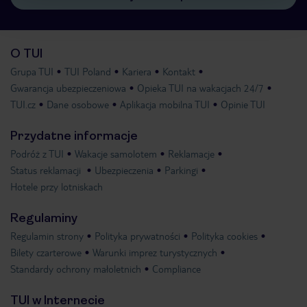
O TUI
Grupa TUI
TUI Poland
Kariera
Kontakt
Gwarancja ubezpieczeniowa
Opieka TUI na wakacjach 24/7
TUI.cz
Dane osobowe
Aplikacja mobilna TUI
Opinie TUI
Przydatne informacje
Podróż z TUI
Wakacje samolotem
Reklamacje
Status reklamacji
Ubezpieczenia
Parkingi
Hotele przy lotniskach
Regulaminy
Regulamin strony
Polityka prywatności
Polityka cookies
Bilety czarterowe
Warunki imprez turystycznych
Standardy ochrony małoletnich
Compliance
TUI w Internecie