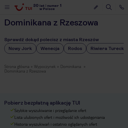
30
1
lat
|
numer
w Polsce
Dominikana z Rzeszowa
Sprawdź dokąd polecisz z miasta Rzeszów
Nowy Jork
Wenecja
Rodos
Riwiera Turecka
Strona główna
Wypoczynek
Dominikana
Dominikana z Rzeszowa
Pobierz bezpłatną aplikację TUI
Szybkie wyszukiwanie i przeglądanie ofert
Lista ulubionych ofert i możliwość ich udostępniania
nute
Historia wyszukiwań i ostatnio oglądanych ofert