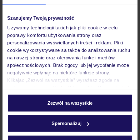
Pokoje
Szanujemy Twoją prywatność
Używamy technologii takich jak pliki cookie w celu
poprawy komfortu użytkowania strony oraz
Wyżywienie
personalizowania wyświetlanych treści i reklam. Pliki
cookie wykorzystywane są także do analizowania ruchu
na naszej stronie oraz oferowania funkcji mediów
Atrakcje
społecznościowych. Brak zgody lub jej wycofanie może
negatywnie wpłynąć na niektóre funkcje strony.
Klikając „Zezwól na wszystkie” wyrażasz zgodę na
Ważne informacje
umieszczenie wszystkich plików cookie. Możesz jednak
personalizować swój wybór wchodząc w zakładkę
„Szczegóły”
Zezwól na wszystkie
Szczegółowe informacje o plikach cookie znajdziesz
Często zadawane pytania
w
polityce plików cookies
oraz
polityce prywatności
.
Jak zmienić uczestników/osobę zgłaszającą?
Spersonalizuj
Czy w Hotelu będzie przedstawiciel TUI?
Na jakiej podstawie i gdzie otrzymam karty