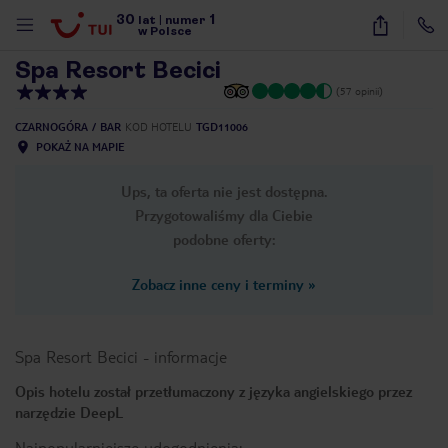
30
1
1
/
40
lat
|
numer
w Polsce
Spa Resort Becici
(57 opinii)
CZARNOGÓRA
BAR
KOD HOTELU
TGD11006
POKAŻ NA MAPIE
Ups, ta oferta nie jest dostępna.
Przygotowaliśmy dla Ciebie
podobne oferty:
Zobacz inne ceny i terminy
»
Spa Resort Becici
-
informacje
Opis hotelu został przetłumaczony z języka angielskiego przez
narzędzie DeepL
nute
Najpopularniejsze udogodnienia: