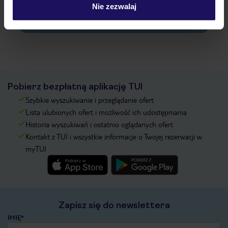
pokładowe/bilety lotnicze?
Nie zezwalaj
Zobacz więcej
Pobierz bezpłatną aplikację TUI
Szybkie wyszukiwanie i przeglądanie ofert
Lista ulubionych ofert i możliwość ich udostępniania
Historia wyszukiwań i ostatnio oglądanych ofert
Kontakt z TUI i wszystkie informacje o Twojej rezerwacji w
myTUI
Zapisz się do newslettera
IMIĘ*