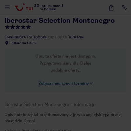
30
1
1
/
40
lat
|
numer
w Polsce
Iberostar Selection Montenegro
CZARNOGÓRA
SUTOMORE
KOD HOTELU
TGD29004
POKAŻ NA MAPIE
Ups, ta oferta nie jest dostępna.
Przygotowaliśmy dla Ciebie
podobne oferty:
Zobacz inne ceny i terminy
»
Iberostar Selection Montenegro
-
informacje
Opis hotelu został przetłumaczony z języka angielskiego przez
narzędzie DeepL
nute
Najpopularniejsze udogodnienia: