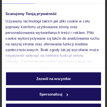
Pokoje
Szanujemy Twoją prywatność
Używamy technologii takich jak pliki cookie w celu
poprawy komfortu użytkowania strony oraz
Wyżywienie
personalizowania wyświetlanych treści i reklam. Pliki
cookie wykorzystywane są także do analizowania ruchu
na naszej stronie oraz oferowania funkcji mediów
Atrakcje
społecznościowych. Brak zgody lub jej wycofanie może
negatywnie wpłynąć na niektóre funkcje strony.
Klikając „Zezwól na wszystkie” wyrażasz zgodę na
Ważne informacje
umieszczenie wszystkich plików cookie. Możesz jednak
personalizować swój wybór wchodząc w zakładkę
„Szczegóły”
Zezwól na wszystkie
Szczegółowe informacje o plikach cookie znajdziesz
Często zadawane pytania
w
polityce plików cookies
oraz
polityce prywatności
.
Jak zmienić uczestników/osobę zgłaszającą?
Spersonalizuj
Czy w Hotelu będzie przedstawiciel TUI?
Na jakiej podstawie i gdzie otrzymam karty